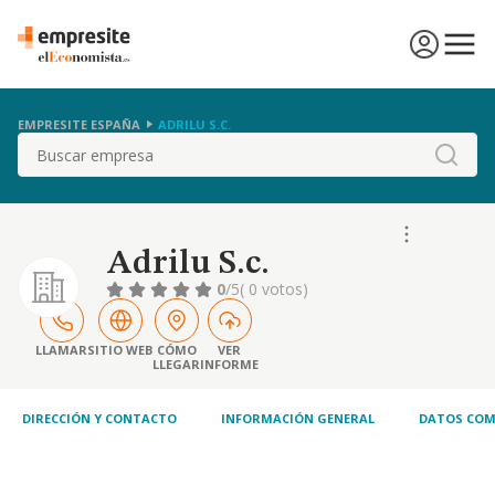
EMPRESITE ESPAÑA
ADRILU S.C.
Buscar
Adrilu S.c.
0
/5
( 0 votos)
LLAMAR
SITIO WEB
CÓMO
VER
LLEGAR
INFORME
DIRECCIÓN Y CONTACTO
INFORMACIÓN GENERAL
DATOS COM