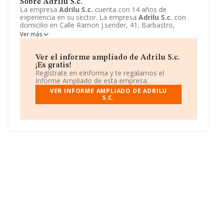
Sobre Adrilu S.c.
La empresa
Adrilu S.c.
cuenta con 14 años de
experiencia en su sector. La empresa
Adrilu S.c.
con
domicilio en Calle Ramon J.sender, 41, Barbastro,
Huesca. Su principal actividad CNAE es 4755 - Comercio
Ver más
al por menor de muebles, aparatos de iluminación,
vajilla y otros artículos de uso doméstico. La empresa
Adrilu S.c.
está inscrita como Sociedad civil.
Ver el informe ampliado de Adrilu S.c.
¡Es gratis!
Regístrate en eInforma y te regalamos el
Informe Ampliado de esta empresa.
VER INFORME AMPLIADO DE ADRILU
S.C.