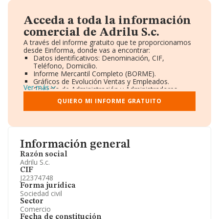
Acceda a toda la información
comercial de Adrilu S.c.
A través del informe gratuito que te proporcionamos
desde Einforma, donde vas a encontrar:
Datos identificativos: Denominación, CIF,
Teléfono, Domicilio.
Informe Mercantil Completo (BORME).
Gráficos de Evolución Ventas y Empleados.
Ver más
Consejo de Administración y Administradores.
Directivos y Ejecutivos.
QUIERO MI INFORME GRATUITO
Accionistas.
Participaciones y Vinculaciones en otras empresas.
Artículos de prensa publicados sobre la empresa.
Información oficial y registral complementaria.
Información general
Razón social
Adrilu S.c.
CIF
J22374748
Forma jurídica
Sociedad civil
Sector
Comercio
Fecha de constitución