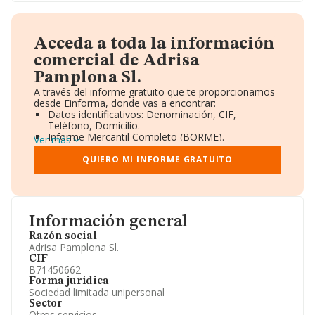
Acceda a toda la información
comercial de Adrisa
Pamplona Sl.
A través del informe gratuito que te proporcionamos
desde Einforma, donde vas a encontrar:
Datos identificativos: Denominación, CIF,
Teléfono, Domicilio.
Informe Mercantil Completo (BORME).
Ver más
Gráficos de Evolución Ventas y Empleados.
Consejo de Administración y Administradores.
QUIERO MI INFORME GRATUITO
Directivos y Ejecutivos.
Accionistas.
Participaciones y Vinculaciones en otras empresas.
Artículos de prensa publicados sobre la empresa.
Información oficial y registral complementaria.
Información general
Razón social
Adrisa Pamplona Sl.
CIF
B71450662
Forma jurídica
Sociedad limitada unipersonal
Sector
Otros servicios