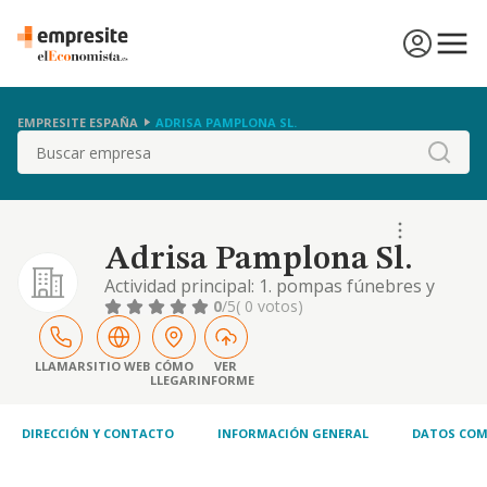
EMPRESITE ESPAÑA
ADRISA PAMPLONA SL.
Buscar
Adrisa Pamplona Sl.
Actividad principal: 1. pompas fúnebres y
actividades relacionadas. otras actividades:
0
/5
( 0 votos)
servicios funerarios para mascotas,
incineración y conservación de cenizas u
otros servicios como urgencias, salas de
LLAMAR
SITIO WEB
CÓMO
VER
LLEGAR
INFORME
velatorio, homenajes
DIRECCIÓN Y CONTACTO
INFORMACIÓN GENERAL
DATOS COM