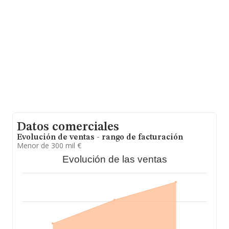
nacional la facturación alcanza la cifra de 1.735 millones
de euros y en 2025 la media de facturación de ventas
entre todas las compañías alcanza los 807 mil euros. En
relación con la información de la provincia de Navarra,
en la base de datos INFORMA constan 40 empresas,
con ventas en 2025 de hasta 15 millones de euros.
Finalmente, para completar los datos de sector, en
2025, los empleados de media son 7; la antigüedad
desde la constitución es de 19 años.
Datos comerciales
Evolución de ventas - rango de facturación
Menor de 300 mil €
Evolución de las ventas