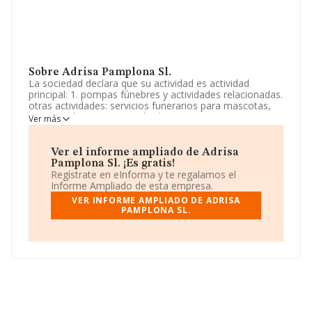
Sobre Adrisa Pamplona Sl.
La sociedad declara que su actividad es actividad
principal: 1. pompas fúnebres y actividades relacionadas.
otras actividades: servicios funerarios para mascotas,
incineración y conservación de cenizas u otros servicios
Ver más
como urgencias, salas de velatorio, homenajes. La
sociedad está inscrita en el Registro Mercantil como
Sociedad Limitada. La actividad de referencia CNAE
Ver el informe ampliado de Adrisa
corresponde a '%cnae%', cuyo Código es 9630. La
Pamplona Sl. ¡Es gratis!
empresa no tiene actividad en mercados exteriores.
Regístrate en eInforma y te regalamos el
Informe Ampliado de esta empresa.
La plantilla se ha mantenido igual y según los datos a
VER INFORME AMPLIADO DE ADRISA
disposición de INFORMA, ha tenido un número de
PAMPLONA SL.
empleados por debajo de la media de sector.
La sociedad española
Adrisa Pamplona S.L
, con CIF
B71450662, está situada en Calle Pintor Crispin núm. 1
Piso 3 Iz, (31008), en el municipio de Pamplona,
Navarra.
Con los datos a disposición de INFORMA sobre 2.150
empresas pertenecientes al sector, en el ámbito