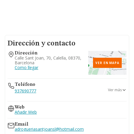
Dirección y contacto
Dirección
Calle Sant Joan, 70, Calella, 08370,
Barcelona
VER EN MAPA
Como llegar
Teléfono
Ver más
937690777
619...
Web
Ver teléfono 619...
Añadir Web
Email
adrogueriasantjoansl@hotmail.com