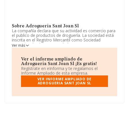
Sobre Adrogueria Sant Joan Sl
La compañía declara que su actividad es comercio para
el publico de productos de droguería. La sociedad está
inscrita en el Registro Mercantil como Sociedad
Limitada. Clasifica su actividad CNAE como 'Otro
Ver más
comercio al por menor de artículos nuevos en
establecimientos especializados', código 4778. La
sociedad no tiene actividad en mercados exteriores.
Ver el informe ampliado de
Adrogueria Sant Joan Sl ¡Es gratis!
Ha contado con el mismo número de empleados y
Regístrate en eInforma y te regalamos el
atendiendo a los datos disponibles en INFORMA, ese
Informe Ampliado de esta empresa.
número ha estado por encima de la media de sector.
VER INFORME AMPLIADO DE
ADROGUERIA SANT JOAN SL
Dentro del ranking de empresas elaborado por
INFORMA, atendiendo a los niveles de facturación,
podemos decir de la compañía que: la empresa ha
retrocedido 83 puestos en el ranking sectorial, pasando
del 993 al 1.076. Se encuentran mejor posicionadas las
siguientes empresas del sector:
Sodispan Biolab S.L
y
Centro Optico y Auditivo Sonseca S.L
; sin embargo,
algunas de las empresas españolas que están por
debajo son
Tuttiscooter, Sociedad Limitada
y
La
Gaferia S.L
. En 2025, en el ranking nacional, se ha