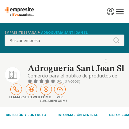
EMPRESITE ESPAÑA
ADROGUERIA SANT JOAN SL
Buscar
Adrogueria Sant Joan Sl
Comercio para el publico de productos de
droguería.
0
/5
( 0 votos)
LLAMAR
SITIO WEB
CÓMO
VER
LLEGAR
INFORME
DIRECCIÓN Y CONTACTO
INFORMACIÓN GENERAL
DATOS COM