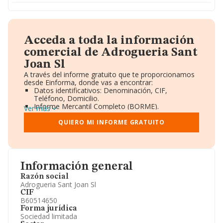
Acceda a toda la información
comercial de Adrogueria Sant
Joan Sl
A través del informe gratuito que te proporcionamos
desde Einforma, donde vas a encontrar:
Datos identificativos: Denominación, CIF,
Teléfono, Domicilio.
Informe Mercantil Completo (BORME).
Ver más
Gráficos de Evolución Ventas y Empleados.
Consejo de Administración y Administradores.
QUIERO MI INFORME GRATUITO
Directivos y Ejecutivos.
Accionistas.
Participaciones y Vinculaciones en otras empresas.
Artículos de prensa publicados sobre la empresa.
Información oficial y registral complementaria.
Información general
Razón social
Adrogueria Sant Joan Sl
CIF
B60514650
Forma jurídica
Sociedad limitada