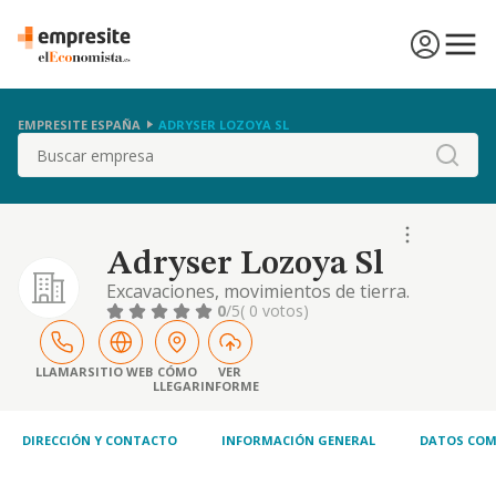
EMPRESITE ESPAÑA
ADRYSER LOZOYA SL
Buscar
Adryser Lozoya Sl
Excavaciones, movimientos de tierra.
0
/5
( 0 votos)
LLAMAR
SITIO WEB
CÓMO
VER
LLEGAR
INFORME
DIRECCIÓN Y CONTACTO
INFORMACIÓN GENERAL
DATOS COM