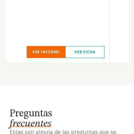
V
E
C
D
VER INFORME
VER FICHA
Preguntas
frecuentes
Estas son alguna de las preguntas que se