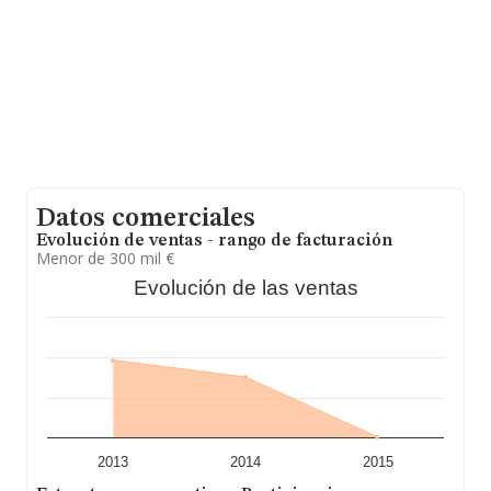
un promedio de facturación de 2 millones de euros
entre todas las compañías, encontrándose la
facturación de la empresa por encima del promedio.
Como información adicional de interés, la antigüedad
desde la constitución es de 19 años. La media de
empleados de las empresas es de 10.
Datos comerciales
Evolución de ventas - rango de facturación
Menor de 300 mil €
Evolución de las ventas
2013
2014
2015