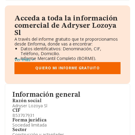
Acceda a toda la información
comercial de Adryser Lozoya
Sl
A través del informe gratuito que te proporcionamos
desde Einforma, donde vas a encontrar:
Datos identificativos: Denominación, CIF,
Teléfono, Domicilio.
Informe Mercantil Completo (BORME).
Ver más
Gráficos de Evolución Ventas y Empleados.
Consejo de Administración y Administradores.
QUIERO MI INFORME GRATUITO
Directivos y Ejecutivos.
Accionistas.
Participaciones y Vinculaciones en otras empresas.
Artículos de prensa publicados sobre la empresa.
Información oficial y registral complementaria.
Información general
Razón social
Adryser Lozoya Sl
CIF
B53707931
Forma jurídica
Sociedad limitada
Sector
Construcción y actividades