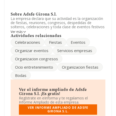
Sobre Adsfe Girona S.l.
La empresa declara que su actividad es la organización
de fiestas, reuniones, congresos, despedidas de
solteros, celebraciones y toda clase de eventos festivos
en general. producción de programas en medios
Ver más
radiofonicos, televisivos, etc. La empresa aparece
Actividades relacionadas
inscrita en el Registro Mercantil como Sociedad
Celebraciones
Fiestas
Eventos
Limitada. Su CNAE corresponde a 9031 con código
'%cnae%'. La empresa no tiene actividad en mercados
Organizar eventos
Servicios empresas
exteriores.
Organizacion congresos
La empresa española
Adsfe Girona S.L
, con NIF
B64988819, está situada en Avenida Diagonal Pp. Pta 2
Ocio entretenimiento
Organizacion fiestas
núm. 327, (08009), en el municipio de Barcelona,
Cataluña.
Bodas
En base a la información de la que dispone INFORMA
sobre 5.511 compañías, a nivel nacional la facturación
asciende a 681 millones de euros y la media entre todas
Ver el informe ampliado de Adsfe
las compañías es de 123 mil euros de ventas. Como
Girona S.l. ¡Es gratis!
información adicional de interés, la antigüedad alcanza
Regístrate en eInforma y te regalamos el
los 16 años desde la constitución. La media de
Informe Ampliado de esta empresa.
empleados de las empresas es de 1.
VER INFORME AMPLIADO DE ADSFE
GIRONA S.L.