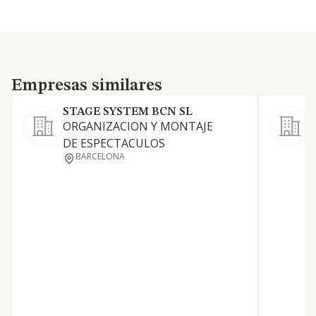
Empresas similares
Empresas similares
STAGE SYSTEM BCN SL
ORGANIZACION Y MONTAJE
A
DE ESPECTACULOS
BARCELONA
A
E
A
A
9
A