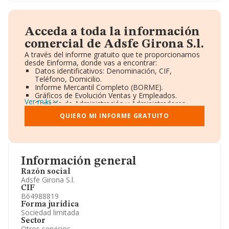
Acceda a toda la información
comercial de Adsfe Girona S.l.
A través del informe gratuito que te proporcionamos
desde Einforma, donde vas a encontrar:
Datos identificativos: Denominación, CIF,
Teléfono, Domicilio.
Informe Mercantil Completo (BORME).
Gráficos de Evolución Ventas y Empleados.
Ver más
Consejo de Administración y Administradores.
Directivos y Ejecutivos.
QUIERO MI INFORME GRATUITO
Accionistas.
Participaciones y Vinculaciones en otras empresas.
Artículos de prensa publicados sobre la empresa.
Información oficial y registral complementaria.
Información general
Razón social
Adsfe Girona S.l.
CIF
B64988819
Forma jurídica
Sociedad limitada
Sector
Otros servicios