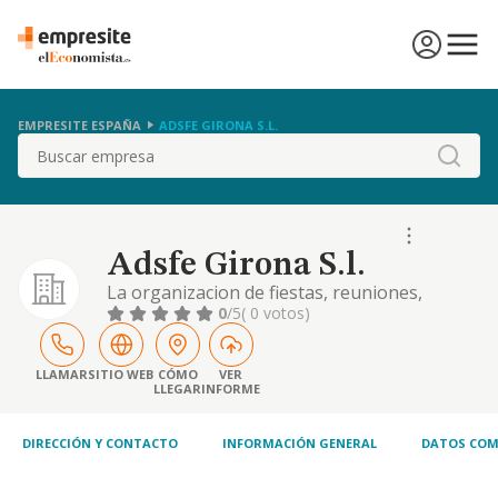
EMPRESITE ESPAÑA
ADSFE GIRONA S.L.
Buscar
Adsfe Girona S.l.
La organizacion de fiestas, reuniones,
congresos, despedidas de solteros,
0
/5
( 0 votos)
celebraciones y toda clase de eventos
festivos en general. produccion de
programas en medios radiofonicos,
LLAMAR
SITIO WEB
CÓMO
VER
LLEGAR
INFORME
televisivos, etc.
DIRECCIÓN Y CONTACTO
INFORMACIÓN GENERAL
DATOS COM