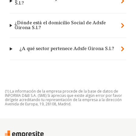
S.l.?
¿Dónde está el domicilio Social de Adsfe
Girona S.l.?
¿A qué sector pertenece Adsfe Girona S.l.?
(1) La información de la empresa procede de la base de datos de
INFORMA D&B S.A. (SME) Si aprecias que existe algún error por favor
dirígete acreditando tu representación de la empresa a la dirección
Avenida de Europa, 19, 28108, Madrid.