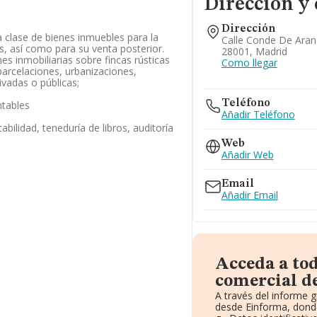
Dirección y 
Dirección
 clase de bienes inmuebles para la
Calle Conde De Aran
, así como para su venta posterior.
28001, Madrid
es inmobiliarias sobre fincas rústicas
Como llegar
parcelaciones, urbanizaciones,
ivadas o públicas;
Teléfono
ntables
Añadir Teléfono
abilidad, teneduría de libros, auditoría
Web
Añadir Web
Email
Añadir Email
Acceda a to
comercial d
A través del informe 
desde Einforma, donde