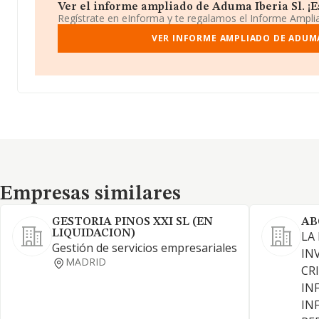
Ver el informe ampliado de Aduma Iberia Sl. ¡Es
Regístrate en eInforma y te regalamos el Informe Ampl
VER INFORME AMPLIADO DE ADUMA 
Empresas similares
Empresas similares
GESTORIA PINOS XXI SL (EN
AB
LIQUIDACION)
LA
Gestión de servicios empresariales
IN
MADRID
CR
IN
IN