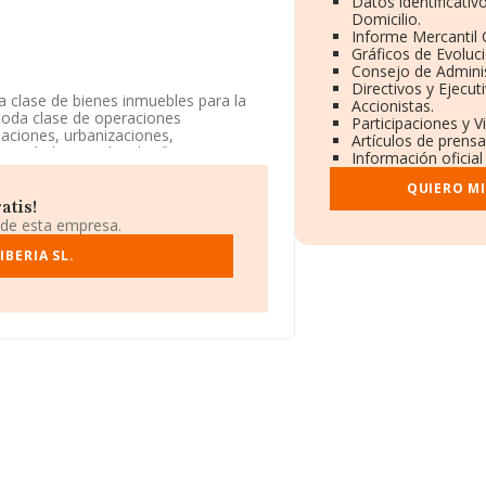
Datos identificati
Domicilio.
Informe Mercantil
Gráficos de Evoluc
Consejo de Adminis
Directivos y Ejecuti
a clase de bienes inmuebles para la
Accionistas.
 toda clase de operaciones
Participaciones y 
elaciones, urbanizaciones,
Artículos de prens
ociedad Limitada. Clasifica su
Información oficial
os, auditoría y asesoría fiscal',
ores.
QUIERO M
atis!
lio fiscal en Calle Conde De Aranda
 de esta empresa.
BERIA SL.
ertenecientes al sector, la
euros y la media entre todas las
uenta la información sobre Madrid,
ventas en el año 2024 de 6.042
n relativa al ámbito de la empresa, la
 es de 19 años.