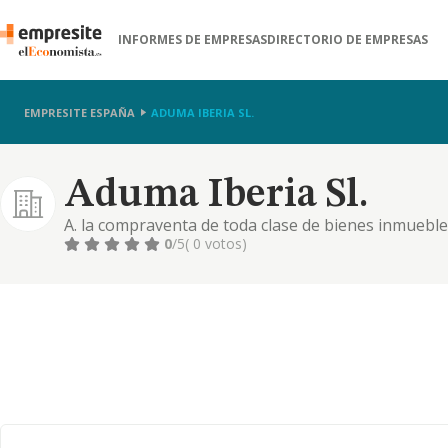
INFORMES DE EMPRESAS
DIRECTORIO DE EMPRESAS
EMPRESITE ESPAÑA
ADUMA IBERIA SL.
Aduma Iberia Sl.
A. la compraventa de toda clase de bienes inmueble
para su venta posterior. b. toda clase de operacione
0
/5
( 0 votos)
realización de parcelaciones, urbanizaciones, const