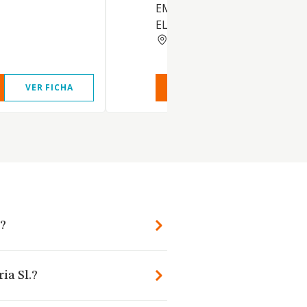
EMPRESAS Y PERSONAS FISIC
ELABORACION DE INFORMES
MADRID
VER FICHA
VER INFORME
VER FIC
.?
ia Sl.?