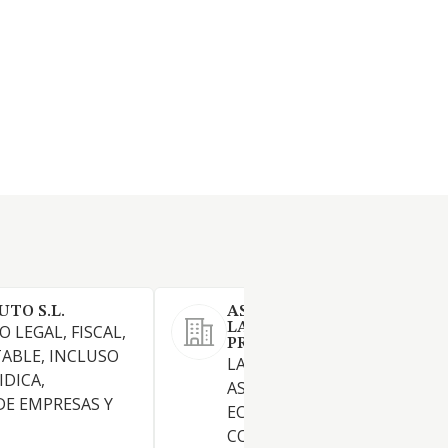
TO S.L.
ASESORIA FISCAL CONTAB
LABORAL GRUPO 4 SL
 LEGAL, FISCAL,
PROFESIONAL
ABLE, INCLUSO
LA PRESTACION DE SERVICIO
IDICA,
ASESORAMIENTO EN MATER
E EMPRESAS Y
ECONOMICA, FINANCIERA,
CONTABLE, FISCAL Y LABORA