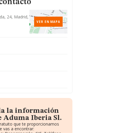
contacto
da, 24, Madrid,
VER EN MAPA
da la información
e Aduma Iberia Sl.
gratuito que te proporcionamos
 vas a encontrar: