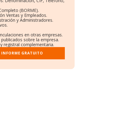
vos: Denominación, CIF, Teléfono,
 Completo (BORME).
ión Ventas y Empleados.
tración y Administradores.
vos.
Vinculaciones en otras empresas.
a publicados sobre la empresa.
 y registral complementaria.
I INFORME GRATUITO