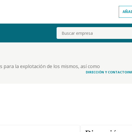
AÑA
Buscar
s para la explotación de los mismos, así como
s inmobiliarias sobre fincas rústicas y urbanas;
DIRECCIÓN Y CONTACTO
IN
rucciones y obras privadas o públicas;