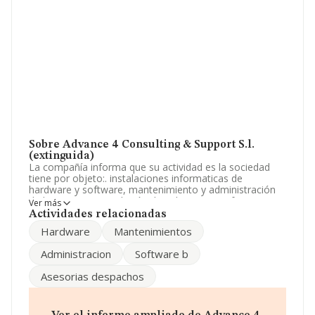
Sobre Advance 4 Consulting & Support S.l.
(extinguida)
La compañía informa que su actividad es la sociedad
tiene por objeto:. instalaciones informaticas de
hardware y software, mantenimiento y administración
de las mismas. instalación de aplicaciones informaticas.
Ver más
la prestación de servicios de consultoría, asesora. La
Actividades relacionadas
empresa es una Sociedad Limitada. Tiene CNAE: 7020 -
Hardware
Mantenimientos
'%cnae%'. La empresa no tiene actividad en mercados
exteriores.
Administracion
Software b
La empresa española
Advance 4 Consulting &
Asesorias despachos
Support S.L. (extinguida)
, con número de
identificación fiscal B31926421, tiene domicilio fiscal en
Calle Esquiroz núm. 22 Esc Iz Plt 6 A, (31007), en el
municipio de Pamplona, Navarra.