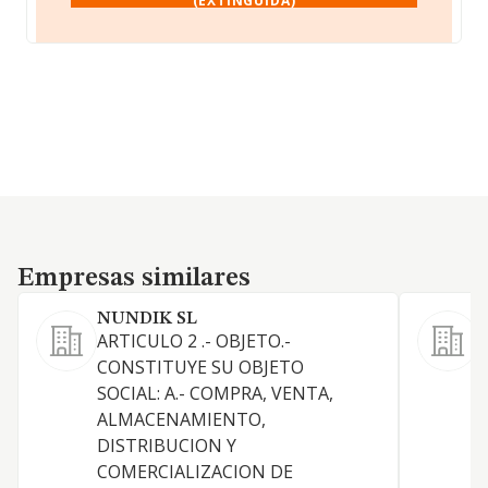
(EXTINGUIDA)
Empresas similares
Empresas similares
NUNDIK SL
ARTICULO 2 .- OBJETO.-
C
CONSTITUYE SU OBJETO
a
SOCIAL: A.- COMPRA, VENTA,
g
ALMACENAMIENTO,
R
DISTRIBUCION Y
a
COMERCIALIZACION DE
e