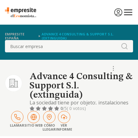
EMPRESITE
ADVANCE 4 CONSULTING & SUPPORT S.L.
ESPAÑA
(EXTINGUIDA)
Buscar
Advance 4 Consulting &
Support S.l.
(extinguida)
La sociedad tiene por objeto:. instalaciones
informaticas de hardware y software,
0
/5
( 0 votos)
mantenimiento y administracion de las
mismas. instalacion de aplicaciones
informaticas. la prestacion de servicios de
LLAMAR
SITIO WEB
CÓMO
VER
LLEGAR
INFORME
consultoria, asesora