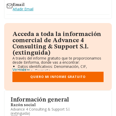
Email
Añadir Email
Acceda a toda la información
comercial de Advance 4
Consulting & Support S.l.
(extinguida)
A través del informe gratuito que te proporcionamos
desde Einforma, donde vas a encontrar:
Datos identificativos: Denominación, CIF,
Ver más
Teléfono, Domicilio.
Informe Mercantil Completo (BORME).
QUIERO MI INFORME GRATUITO
Gráficos de Evolución Ventas y Empleados.
Consejo de Administración y Administradores.
Directivos y Ejecutivos.
Accionistas.
Participaciones y Vinculaciones en otras empresas.
Información general
Artículos de prensa publicados sobre la empresa.
Información oficial y registral complementaria.
Razón social
Advance 4 Consulting & Support S.l.
(extinguida)