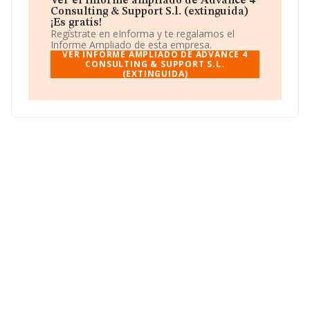
Ver el informe ampliado de Advance 4
Consulting & Support S.l. (extinguida)
En base a la información de la que dispone INFORMA
¡Es gratis!
sobre 72.271 compañías, en el ámbito nacional la
Regístrate en eInforma y te regalamos el
facturación alcanza la cifra de 15.184 millones de euros
Informe Ampliado de esta empresa.
y se calcula un promedio de facturación de 210 mil
VER INFORME AMPLIADO DE ADVANCE 4
euros entre todas las compañías. En cuanto a la
CONSULTING & SUPPORT S.L.
(EXTINGUIDA)
información relativa a la provincia de Navarra, en la
base de datos INFORMA constan 695 empresas, cuyas
ventas han obtenido los 97 millones de euros. Con el fin
de ampliar la información relativa a las compañías, la
media de antigüedad desde la constitución es de 13
años. La media de empleados es de 2.