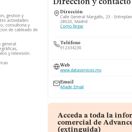
Dirección y contacto
Dirección
on, gestion y
Calle General Margallo, 23 - Entreplan
tes actividades:
28020, Madrid
o, consultoria y
Como llegar
acion de cableado de
Teléfono
n general.
912334230
egráficas,
ilos y televisión.
917141264
ricas
Web
www.dataservices.mx
Email
Añadir Email
Acceda a toda la inf
comercial de Advance
(extinguida)