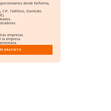
proporcionamos desde Einforma,
, CIF, Teléfono, Domicilio.
E).
leados.
stradores.
otras empresas.
e la empresa.
lementaria.
ME GRATUITO