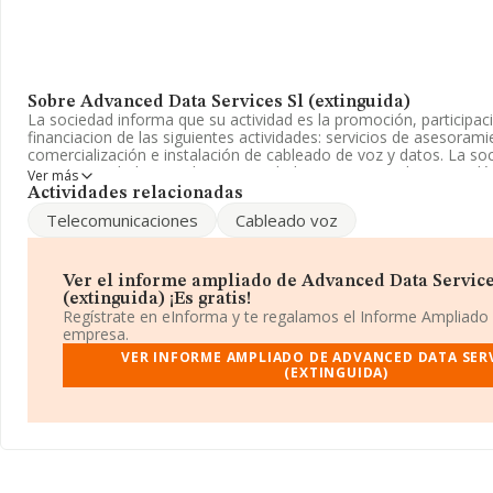
Sobre Advanced Data Services Sl (extinguida)
La sociedad informa que su actividad es la promoción, participaci
financiacion de las siguientes actividades: servicios de asesorami
comercialización e instalación de cableado de voz y datos. La so
como Sociedad Limitada. Su actividad CNAE es 'Instalaciones eléc
Ver más
4321. La empresa no tiene actividad en mercados exteriores.
Actividades relacionadas
Telecomunicaciones
Cableado voz
Para más información es posible contactar a través del teléfono
es
www.dataservices.mx
.
La sociedad española
Advanced Data Services S.L (extinguid
Ver el informe ampliado de Advanced Data Service
B85608123, está situada en Calle General Margallo núm. 23 Entrep
(extinguida) ¡Es gratis!
municipio de Madrid, Madrid.
Regístrate en eInforma y te regalamos el Informe Ampliado
empresa.
Con los datos a disposición de INFORMA sobre 45.460 empresas 
VER INFORME AMPLIADO DE ADVANCED DATA SERV
sector, la facturación en el ámbito nacional alcanza los 25.317 m
(EXTINGUIDA)
estima que el promedio de la facturación entre todas las empres
euros. Respecto a la información de la provincia (hablamos de Ma
datos INFORMA constan 7758 empresas, con ventas de hasta 9.
euros. Para aportar ulterior información de interés en el ámbito s
empleados de las empresas es de 4; la antigüedad desde la const
años.