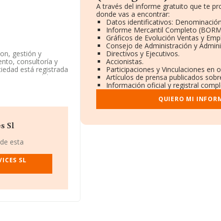
A través del informe gratuito que te 
donde vas a encontrar:
Datos identificativos: Denominación
Informe Mercantil Completo (BORM
Gráficos de Evolución Ventas y Emp
Consejo de Administración y Admini
on, gestión y
Directivos y Ejecutivos.
ento, consultoría y
Accionistas.
ciedad está registrada
Participaciones y Vinculaciones en 
tricas' con código
Artículos de prensa publicados sobr
Información oficial y registral comp
QUIERO MI INFOR
 912334230 y la web
a)
, con CIF
s Sl
lanta, (28020), en el
 de esta
pertenecientes al
ICES SL
illones de euros y se
as es de 556 mil
drid), en la base de
188 millones de
ectorial, la media de
itución es de 17