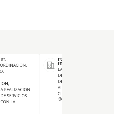
 SL
INSTALACIONES ELECTRIC
HNOS PEREZ MONTERO SL
OORDINACION,
LA REALIZACION DE TODO T
O,
DE INSTALACIONES ELECTRI
,
DE TELECOMUNICACIONES Y
ION,
AIRE ACONDICIONADO Y
LA REALIZACION
CLIMATIZACION
 DE SERVICIOS
MADRID
 CON LA