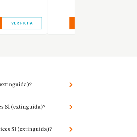
VER FICHA
VER INFORME
VER FIC
(extinguida)?
s Sl (extinguida)?
ices Sl (extinguida)?