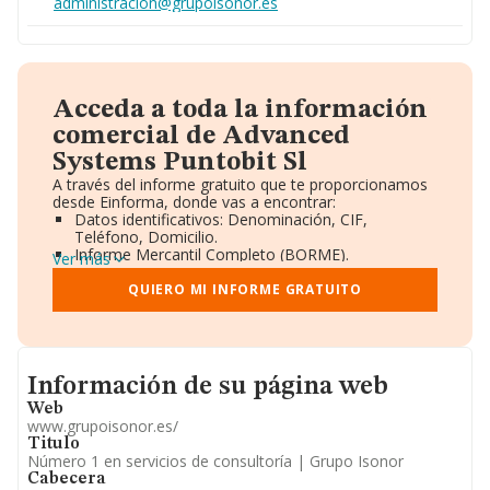
administracion@grupoisonor.es
Acceda a toda la información
comercial de Advanced
Systems Puntobit Sl
A través del informe gratuito que te proporcionamos
desde Einforma, donde vas a encontrar:
Datos identificativos: Denominación, CIF,
Teléfono, Domicilio.
Informe Mercantil Completo (BORME).
Ver más
Gráficos de Evolución Ventas y Empleados.
Consejo de Administración y Administradores.
QUIERO MI INFORME GRATUITO
Directivos y Ejecutivos.
Accionistas.
Participaciones y Vinculaciones en otras empresas.
Artículos de prensa publicados sobre la empresa.
Informacion de su página web
Información oficial y registral complementaria.
Información de su página web
Web
www.grupoisonor.es/
Titulo
Número 1 en servicios de consultoría | Grupo Isonor
Cabecera