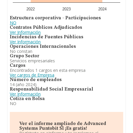
instituciones públicas. servicios de diagnostico
empresarial y diseño e implantacion de so. En el ranking
2022
2023
2024
de su sector (%cnae%), la compañía ha perdido posición
Estructura corporativa - Participaciones
respecto al 2023. Frente al 2023, en el ranking nacional,
NO
de todas las empresas en España, la empresa ha
Contratos Públicos Adjudicados
retrocedido.
Ver Información
Incidencias de Fuentes Públicas
Ver Información
Operaciones Internacionales
No constan
Grupo Sector
Servicios empresariales
Cargos
Encontrados 1 cargos en esta empresa
Ver cargos de Empresa
Número de empleados
14 (año 2024)
Responsabilidad Social Empresarial
Ver Información
Cotiza en Bolsa
NO
Ver el informe ampliado de Advanced
Systems Puntobit Sl ¡Es gratis!