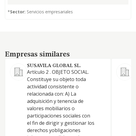
*
Sector:
Servicios empresariales
Empresas similares
Empresas similares
SUSAVILA GLOBAL SL.
Artículo 2 . OBJETO SOCIAL.
A
Constituye su objeto toda
p
actividad consistente o
c
relacionada con: A) La
t
adquisición y tenencia de
c
valores mobiliarios o
i
participaciones sociales con
p
el fin de dirigir y gestionar los
e
derechos yobligaciones