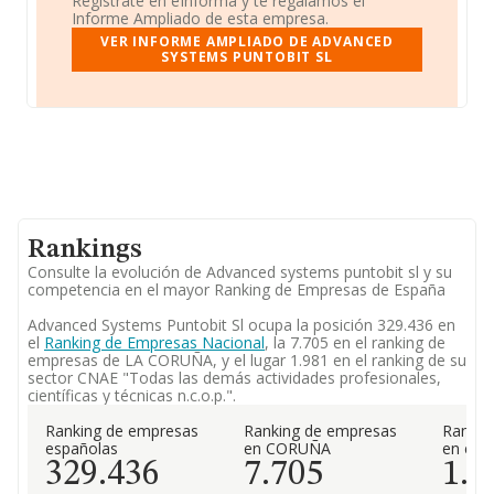
Regístrate en eInforma y te regalamos el
Informe Ampliado de esta empresa.
VER INFORME AMPLIADO DE ADVANCED
SYSTEMS PUNTOBIT SL
Rankings
Consulte la evolución de Advanced systems puntobit sl y su
competencia en el mayor Ranking de Empresas de España
Advanced Systems Puntobit Sl ocupa la posición 329.436 en
el
Ranking de Empresas Nacional
, la 7.705 en el ranking de
empresas de LA CORUÑA, y el lugar 1.981 en el ranking de su
sector CNAE "Todas las demás actividades profesionales,
científicas y técnicas n.c.o.p.".
Ranking de empresas
Ranking de empresas
Rankin
españolas
en CORUÑA
en el 
329.436
7.705
1.9