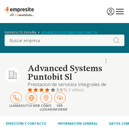
EMPRESITE ESPAÑA
ADVANCED SYSTEMS PUNTOBIT SL
Buscar
Advanced Systems
Puntobit Sl
Prestacion de servicios integrales de
informativa y comunicaciones para las
3.5
/5
( 2 votos)
empresas publicas y privadas, organismos
intermedios, instituciones publicas. servicios
de diagnostico empresarial y diseno e
LLAMAR
SITIO WEB
CÓMO
VER
LLEGAR
INFORME
implantacion de so
DIRECCIÓN Y CONTACTO
INFORMACIÓN GENERAL
DATOS COM