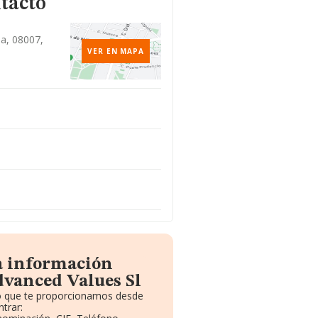
tacto
na, 08007,
VER EN MAPA
a información
dvanced Values Sl
to que te proporcionamos desde
trar: