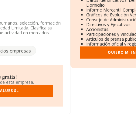
Datos identificativos: D
Domicilio.
Informe Mercantil Comp
Gráficos de Evolución Ve
Consejo de Administració
 humanos, selección, formación
Directivos y Ejecutivos.
dad Limitada. Clasifica su
Accionistas.
ne actividad en mercados
Participaciones y Vincul
Artículos de prensa publ
Información oficial y reg
endo en cuenta la información
icios empresas
s por debajo de la media de
QUIERO MI I
n Paseo Gracia núm. 21,
 gratis!
 compañías, la facturación en
 de esta empresa.
ma que el promedio de la
mente, para completar los datos
ALUES SL
7 años. La media de empleados