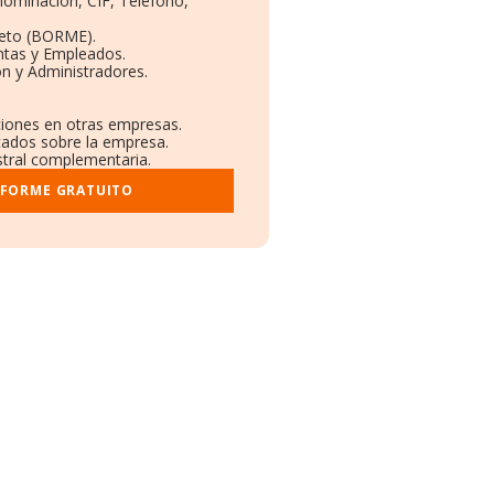
enominación, CIF, Teléfono,
leto (BORME).
ntas y Empleados.
n y Administradores.
aciones en otras empresas.
icados sobre la empresa.
istral complementaria.
NFORME GRATUITO