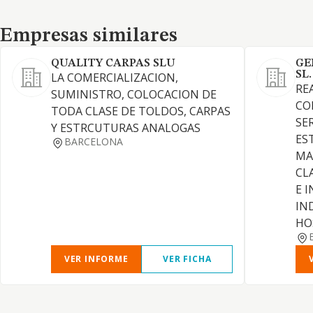
Empresas similares
Empresas similares
QUALITY CARPAS SLU
GE
SL.
LA COMERCIALIZACION,
RE
SUMINISTRO, COLOCACION DE
CO
TODA CLASE DE TOLDOS, CARPAS
SE
Y ESTRCUTURAS ANALOGAS
ES
BARCELONA
MA
CL
E 
IN
HO
VER INFORME
VER FICHA