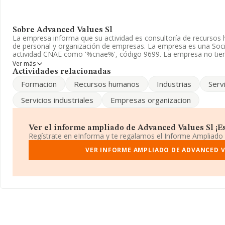
Sobre Advanced Values Sl
La empresa informa que su actividad es consultoría de recursos
de personal y organización de empresas. La empresa es una Socie
actividad CNAE como '%cnae%', código 9699. La empresa no tie
exteriores.
Ver más
Actividades relacionadas
Ha habido un descenso en cuanto al número de empleados y teni
Formacion
Recursos humanos
Industrias
Serv
disponible en INFORMA, ha dispuesto de un número de empleado
sector.
Servicios industriales
Empresas organizacion
La compañía
Advanced Values S.L
, B61489324, está situada e
(08007), Barcelona, Cataluña.
Ver el informe ampliado de Advanced Values Sl ¡Es
En base a la información de la que dispone INFORMA sobre 9.722
Regístrate en eInforma y te regalamos el Informe Ampliado
el ámbito nacional alcanza los 2.560 millones de euros y se esti
facturación entre todas las empresas es de 263 mil euros. Final
VER INFORME AMPLIADO DE ADVANCED V
de sector, en 2009, la antigüedad desde la constitución es de 1
de las empresas es de 4.