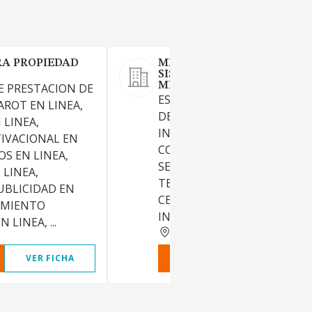
RA PROPIEDAD
MIL NOU CENTS CINQUAN
SIS INVERSIONS DEL
MEDITERRANI SL
E PRESTACION DE
ESTUDIO, PROMOCION, GES
AROT EN LINEA,
DE NEGOCIOS COMERCIALES
 LINEA,
INDUSTRIALES, RELACIONA
IVACIONAL EN
CON LA PRESTACION DE
OS EN LINEA,
SERVICIOS PERMANENTES, D
LINEA,
TEMPORADA, TURISTICOS E
PUBLICIDAD EN
CENTROS COMERCIALES,
AMIENTO
INDIVIDUALIZADOS, ETC.
LINEA, ...
BARCELONA
VER FICHA
VER INFORME
VER FIC