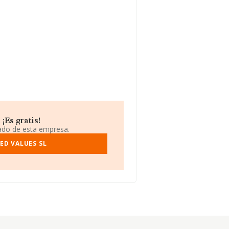
¡Es gratis!
iado de esta empresa.
ED VALUES SL