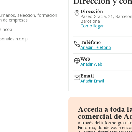
Dirección y con
Dirección
humanos, seleccion, formacion
Paseo Gracia, 21, Barcelo
on de empresas.
Barcelona
Como llegar
es ncop
sonales n.c.o.p.
Teléfono
Añadir Teléfono
Web
Añadir Web
Email
Añadir Email
Acceda a toda l
comercial de A
A través del informe gratui
Einforma, donde vas a encon