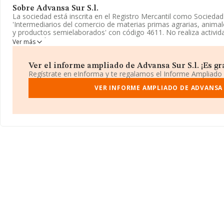
Sobre Advansa Sur S.l.
La sociedad está inscrita en el Registro Mercantil como Sociedad
'Intermediarios del comercio de materias primas agrarias, animale
y productos semielaborados' con código 4611. No realiza activid
exportación.
Ver más
La empresa española
Advansa Sur S.L
, NIF B18789222, está si
núm. 8, (18800), en el municipio de Baza, en Granada, Andalucía.
Ver el informe ampliado de Advansa Sur S.l. ¡Es gra
Regístrate en eInforma y te regalamos el Informe Ampliado
En relación con el sector y disponiendo de los datos de hasta 9.
nacional la facturación alcanza la cifra de 2.404 millones de euro
VER INFORME AMPLIADO DE ADVANSA 
compañías es de 258 mil euros de ventas. En cuanto a la informaci
Granada, en la base de datos INFORMA constan 121 empresas, c
millones de euros. Para aportar ulterior información de interés en
alcanza los 21 años desde la constitución. La media de empleado