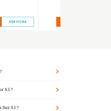
VER FICHA
VER INFORME
VER FIC
?
r S.l.?
 Sur S.l.?