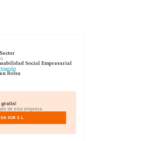
Sector
io
sabilidad Social Empresarial
ormación
 en Bolsa
gratis!
iado de esta empresa.
SA SUR S.L.