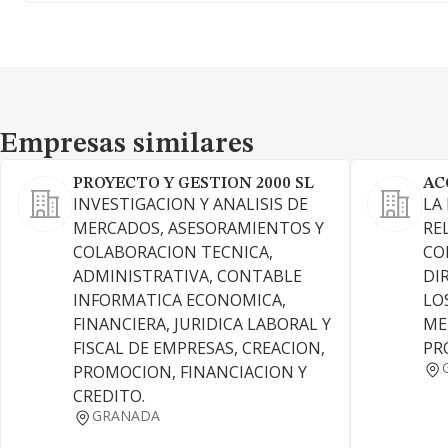
Empresas similares
Empresas similares
PROYECTO Y GESTION 2000 SL
AC
INVESTIGACION Y ANALISIS DE
LA
MERCADOS, ASESORAMIENTOS Y
RE
COLABORACION TECNICA,
CO
ADMINISTRATIVA, CONTABLE
DI
INFORMATICA ECONOMICA,
LO
FINANCIERA, JURIDICA LABORAL Y
ME
FISCAL DE EMPRESAS, CREACION,
PR
PROMOCION, FINANCIACION Y
CREDITO.
GRANADA