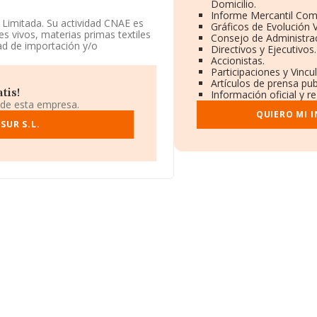
Domicilio.
Informe Mercantil Co
 Limitada. Su actividad CNAE es
Gráficos de Evolución 
s vivos, materias primas textiles
Consejo de Administrac
ad de importación y/o
Directivos y Ejecutivos.
Accionistas.
Participaciones y Vinc
tuada en Calle Puerta De Salomon
Artículos de prensa pu
tis!
Información oficial y r
 de esta empresa.
296 empresas, en el ámbito
QUIERO MI 
s y la media entre todas las
SUR S.L.
ón relativa a la provincia de
uyas ventas han obtenido los 23
 el ámbito sectorial, la antigüedad
s de las empresas es de 1.