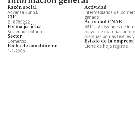
Información general
Razón social
Actividad
Advansa Sur S.l.
Intermediarios del comerc
ganado
CIF
B18789222
Actividad CNAE
4611 - Actividades de int
Forma jurídica
Sociedad limitada
mayor de materias primas 
materias primas textiles
Sector
Comercio
Estado de la empresa
Cierre de hoja registral
Fecha de constitución
1-1-2006