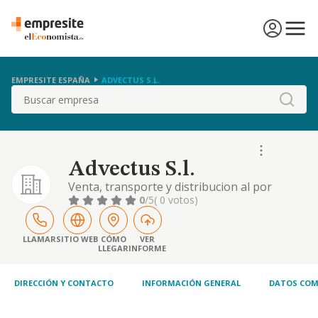
EMPRESITE ESPAÑA
ADVECTUS S.L.
Buscar
Advectus S.l.
Venta, transporte y distribucion al por
mayor y al por menor de materiales de
0
/5
( 0 votos)
construccion, por cuenta propia () de
terceros. transporte publico de todo tipo de
mercancias por carretera. compra y venta al
LLAMAR
SITIO WEB
CÓMO
VER
LLEGAR
INFORME
por mayor y al
DIRECCIÓN Y CONTACTO
INFORMACIÓN GENERAL
DATOS COM