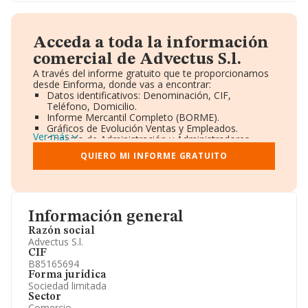
Acceda a toda la información
comercial de Advectus S.l.
A través del informe gratuito que te proporcionamos
desde Einforma, donde vas a encontrar:
Datos identificativos: Denominación, CIF,
Teléfono, Domicilio.
Informe Mercantil Completo (BORME).
Gráficos de Evolución Ventas y Empleados.
Ver más
Consejo de Administración y Administradores.
Directivos y Ejecutivos.
QUIERO MI INFORME GRATUITO
Accionistas.
Participaciones y Vinculaciones en otras empresas.
Artículos de prensa publicados sobre la empresa.
Información oficial y registral complementaria.
Información general
Razón social
Advectus S.l.
CIF
B85165694
Forma jurídica
Sociedad limitada
Sector
Comercio