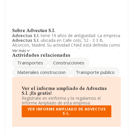
Sobre Advectus S.l.
Advectus S.l.
tiene 19 años de antigüedad. La empresa
Advectus S.l.
ubicada en Calle oslo, 52 - 3 3 B,
Alcorcon, Madrid. Su actividad CNAE está definida como
4752 - Comercio al por menor de ferretería, materiales
Ver más
de construcción, pinturas y vidrio. La forma jurídica de
Actividades relacionadas
Advectus S.l.
es Sociedad limitada.
Transportes
Construcciones
Materiales construccion
Transporte publico
Ver el informe ampliado de Advectus
S.l. ¡Es gratis!
Regístrate en eInforma y te regalamos el
Informe Ampliado de esta empresa.
VER INFORME AMPLIADO DE ADVECTUS
S.L.