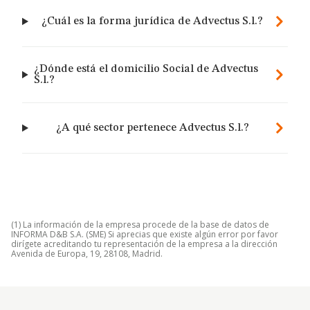
¿Cuál es la forma jurídica de Advectus S.l.?
¿Dónde está el domicilio Social de Advectus
S.l.?
¿A qué sector pertenece Advectus S.l.?
(1) La información de la empresa procede de la base de datos de
INFORMA D&B S.A. (SME) Si aprecias que existe algún error por favor
dirígete acreditando tu representación de la empresa a la dirección
Avenida de Europa, 19, 28108, Madrid.