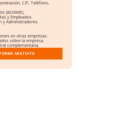
nominación, CIF, Teléfono,
eto (BORME).
ntas y Empleados.
n y Administradores.
ciones en otras empresas.
cados sobre la empresa.
stral complementaria.
NFORME GRATUITO