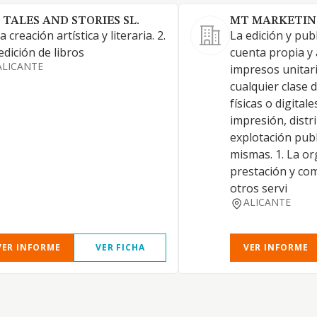
 TALES AND STORIES SL.
MT MARKETING
La creación artística y literaria. 2.
La edición y pub
edición de libros
cuenta propia y 
ALICANTE
impresos unitari
cualquier clase 
físicas o digitale
impresión, distr
explotación publi
mismas. 1. La or
prestación y com
otros servi
ALICANTE
VER INFORME
VER FICHA
VER INFORME