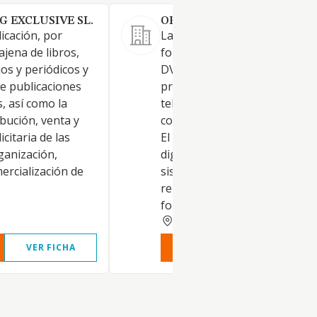
 EXCLUSIVE SL.
ORDERBOOKTRADING SL.
licación, por
La edición de libros en cualqu
ajena de libros,
formato, físico, digital, e book
os y periódicos y
DVD, Blue ray y la formación
de publicaciones
profesional presencial o
s, así como la
telemática sobre finanzas
ibución, venta y
contabilidad e Inversión y rad
citaria de las
El comercio electrónico y
ganización,
digitalización de procesos y
ercialización de
sistemas de información
relacionados con la enseñanz
forma
ALICANTE
VER FICHA
VER INFORME
VER FIC