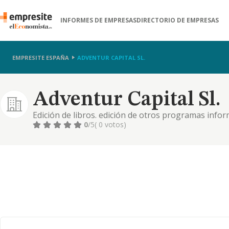
INFORMES DE EMPRESAS
DIRECTORIO DE EMPRESAS
EMPRESITE ESPAÑA
ADVENTUR CAPITAL SL.
Adventur Capital Sl.
Edición de libros. edición de otros programas infor
actividades de consultoría informática. proceso de d
0
/5
( 0 votos)
web. compraventa de bienes inmobiliarios por cuent