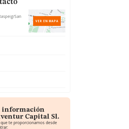
tacto
 Raspeig/san
VER EN MAPA
m
a información
ventur Capital Sl.
to que te proporcionamos desde
trar: