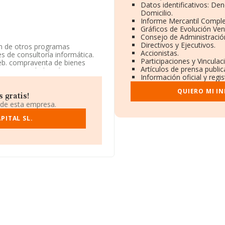
Datos identificativos: De
Domicilio.
Informe Mercantil Compl
Gráficos de Evolución Ve
Consejo de Administració
Directivos y Ejecutivos.
ión de otros programas
Accionistas.
s de consultoría informática.
Participaciones y Vincula
web. compraventa de bienes
Artículos de prensa publi
o. La sociedad está inscrita en
Información oficial y regi
s 'Edición de libros' con
nes.
QUIERO MI I
 gratis!
 disponibles en INFORMA, el
 de esta empresa.
a media de sector.
PITAL SL.
tos rankings: ha perdido hasta
 de sectores las siguientes
Olmak Trade S.L
; en cambio,
Especializados S.A
y
Grupo
do 46.326 puestos más abajo, en
8). Aparecen mejor posicionadas
ales S.L
y
Cerrajeria Fraile
rpinterias Metalicas Marla
0 puestos, pasando del 6.794 al
ventur.com
.