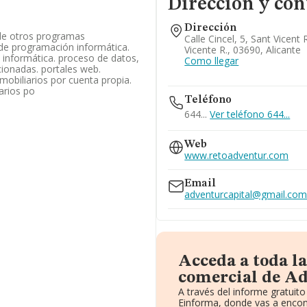
Dirección y con
Dirección
n de otros programas
Calle Cincel, 5, Sant Vicent
 de programación informática.
Vicente R., 03690, Alicante
a informática. proceso de datos,
Como llegar
cionadas. portales web.
obiliarios por cuenta propia.
iarios po
Teléfono
644...
Ver teléfono 644...
Web
www.retoadventur.com
Email
adventurcapital@gmail.co
Acceda a toda l
comercial de Ad
A través del informe gratui
Einforma, donde vas a encon