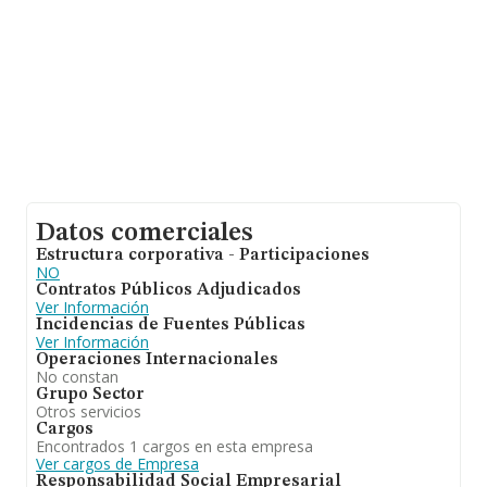
información relativa a las compañías, la media de
empleados de las empresas es de 2; la media de
antigüedad desde la constitución es de 15 años.
Datos comerciales
Estructura corporativa - Participaciones
NO
Contratos Públicos Adjudicados
Ver Información
Incidencias de Fuentes Públicas
Ver Información
Operaciones Internacionales
No constan
Grupo Sector
Otros servicios
Cargos
Encontrados 1 cargos en esta empresa
Ver cargos de Empresa
Responsabilidad Social Empresarial