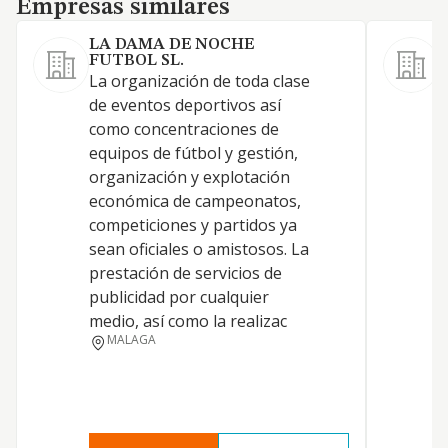
Empresas similares
LA DAMA DE NOCHE
FUTBOL SL.
La organización de toda clase
C
de eventos deportivos así
c
como concentraciones de
c
equipos de fútbol y gestión,
e
organización y explotación
a
económica de campeonatos,
c
competiciones y partidos ya
m
sean oficiales o amistosos. La
prestación de servicios de
publicidad por cualquier
medio, así como la realizac
MALAGA