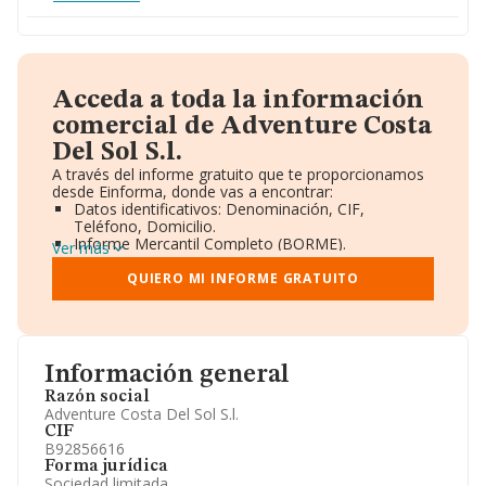
Acceda a toda la información
comercial de Adventure Costa
Del Sol S.l.
A través del informe gratuito que te proporcionamos
desde Einforma, donde vas a encontrar:
Datos identificativos: Denominación, CIF,
Teléfono, Domicilio.
Informe Mercantil Completo (BORME).
Ver más
Gráficos de Evolución Ventas y Empleados.
Consejo de Administración y Administradores.
QUIERO MI INFORME GRATUITO
Directivos y Ejecutivos.
Accionistas.
Participaciones y Vinculaciones en otras empresas.
Artículos de prensa publicados sobre la empresa.
Información oficial y registral complementaria.
Información general
Razón social
Adventure Costa Del Sol S.l.
CIF
B92856616
Forma jurídica
Sociedad limitada