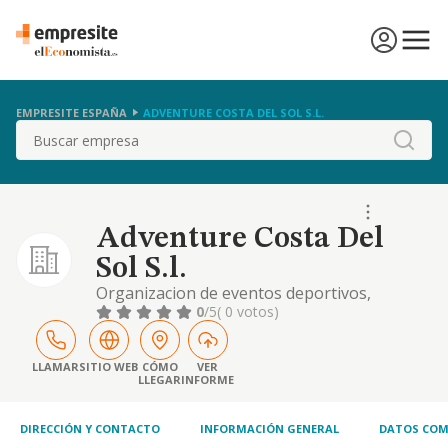
EMPRESITE ESPAÑA
ADVENTURE COSTA DEL SOL S.L.
Buscar
Adventure Costa Del
Sol S.l.
Organizacion de eventos deportivos,
recreativos y culturales. organizacion de
0
/5
( 0 votos)
actividades deportivas, tanto competitivas
como ludicas, al aire libre, tales como
senderismo, rutas en bicicleta, vehiculos 4x4,
LLAMAR
SITIO WEB
CÓMO
VER
LLEGAR
INFORME
motocicletas
DIRECCIÓN Y CONTACTO
INFORMACIÓN GENERAL
DATOS COM