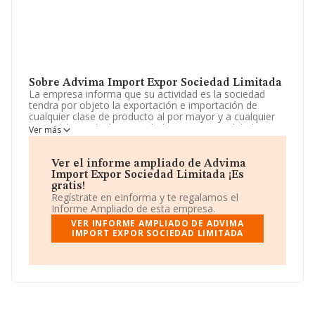
Sobre Advima Import Expor Sociedad Limitada
La empresa informa que su actividad es la sociedad
tendra por objeto la exportación e importación de
cualquier clase de producto al por mayor y a cualquier
parte del mundo. las actividadesintegrantes del objeto
Ver más
social podran ser desarrolladas, total o parcial. La
empresa es una Sociedad Limitada. Su actividad CNAE
es 'Comercio al por mayor no especializado' con código
Ver el informe ampliado de Advima
4690. La sociedad es importadora y exportadora.
Import Expor Sociedad Limitada ¡Es
gratis!
La empresa española
Advima Import Expor Sociedad
Regístrate en eInforma y te regalamos el
Limitada
, CIF B98188451, se encuentra en Calle
Informe Ampliado de esta empresa.
Manuel núm. 1 B, (46669), Sant Joanet, en Valencia,
VER INFORME AMPLIADO DE ADVIMA
Comunidad Valenciana.
IMPORT EXPOR SOCIEDAD LIMITADA
En base a la información de la que dispone INFORMA
sobre 27.708 compañías, en el ámbito nacional la
facturación alcanza la cifra de 14.513 millones de euros
y el promedio de la facturación de ventas entre todas
las compañías asciende a los 523 mil euros. En cuanto a
la información relativa a la provincia de Valencia, en la