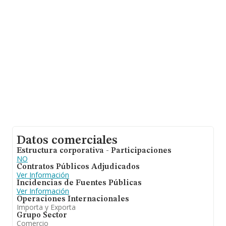
base de datos de INFORMA aparecen 1639 empresas,
con ventas de 684 millones de euros. Con el fin de
ampliar la información relativa a las compañías, los
empleados de media son 2. La media de antigüedad
desde la constitución es de 17 años.
Datos comerciales
Estructura corporativa - Participaciones
NO
Contratos Públicos Adjudicados
Ver Información
Incidencias de Fuentes Públicas
Ver Información
Operaciones Internacionales
Importa y Exporta
Grupo Sector
Comercio