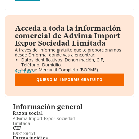
Acceda a toda la información
comercial de Advima Import
Expor Sociedad Limitada
A través del informe gratuito que te proporcionamos
desde Einforma, donde vas a encontrar:
Datos identificativos: Denominación, CIF,
Teléfono, Domicilio.
Informe Mercantil Completo (BORME).
Ver más
Gráficos de Evolución Ventas y Empleados.
Consejo de Administración y Administradores.
QUIERO MI INFORME GRATUITO
Directivos y Ejecutivos.
Accionistas.
Participaciones y Vinculaciones en otras empresas.
Artículos de prensa publicados sobre la empresa.
Información oficial y registral complementaria.
Información general
Razón social
Advima Import Expor Sociedad
Limitada
CIF
B98188451
Forma jurídica