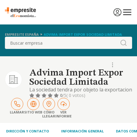
EMPRESITE ESPAÑA
ADVIMA IMPORT EXPOR SOCIEDAD LIMITADA
Buscar
Advima Import Expor
Sociedad Limitada
La sociedad tendra por objeto la exportacion
e importacion de cualquier clase de producto
0
/5
( 0 votos)
al por mayor y a cualquier parte del mundo.
las actividadesintegrantes del objeto social
podran ser desarrolladas, total o parcial
LLAMAR
SITIO WEB
CÓMO
VER
LLEGAR
INFORME
DIRECCIÓN Y CONTACTO
INFORMACIÓN GENERAL
DATOS COM