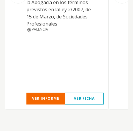
la Abogacía en los términos
A
previstos en laLey 2/2007, de
A
15 de Marzo, de Sociedades
t
Profesionales
y
VALENCIA
VER INFORME
VER FICHA