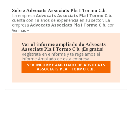
Sobre Advocats Associats Pla I Tormo C.b.
La empresa
Advocats Associats Pla I Tormo C.b.
cuenta con 18 años de experiencia en su sector. La
empresa
Advocats Associats Pla I Tormo C.b.
con
domicilio en Calle Miguel de Cervantes, 2 - ENTLO 5,
Ver más
Agullent, Valencia. Su principal actividad CNAE es 6910 -
Actividades jurídicas. La empresa
Advocats Associats
Pla I Tormo C.b.
está inscrita como Comunidad de
Ver el informe ampliado de Advocats
bienes.
Associats Pla I Tormo C.b. ¡Es gratis!
Regístrate en eInforma y te regalamos el
Informe Ampliado de esta empresa.
VER INFORME AMPLIADO DE ADVOCATS
ASSOCIATS PLA I TORMO C.B.