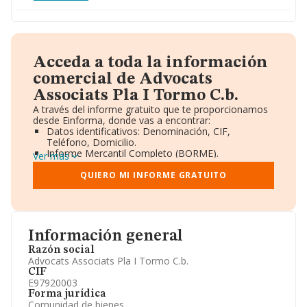
Acceda a toda la información
comercial de Advocats
Associats Pla I Tormo C.b.
A través del informe gratuito que te proporcionamos
desde Einforma, donde vas a encontrar:
Datos identificativos: Denominación, CIF,
Teléfono, Domicilio.
Informe Mercantil Completo (BORME).
Ver más
Gráficos de Evolución Ventas y Empleados.
Consejo de Administración y Administradores.
QUIERO MI INFORME GRATUITO
Directivos y Ejecutivos.
Accionistas.
Participaciones y Vinculaciones en otras empresas.
Artículos de prensa publicados sobre la empresa.
Información oficial y registral complementaria.
Información general
Razón social
Advocats Associats Pla I Tormo C.b.
CIF
E97920003
Forma jurídica
Comunidad de bienes