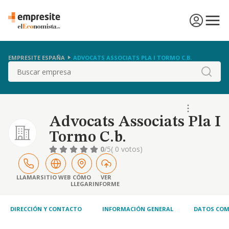
EMPRESITE ESPAÑA
ADVOCATS ASSOCIATS PLA I TORMO C.B.
Buscar
Advocats Associats Pla I
Tormo C.b.
0
/5
( 0 votos)
LLAMAR
SITIO WEB
CÓMO
VER
LLEGAR
INFORME
DIRECCIÓN Y CONTACTO
INFORMACIÓN GENERAL
DATOS COM