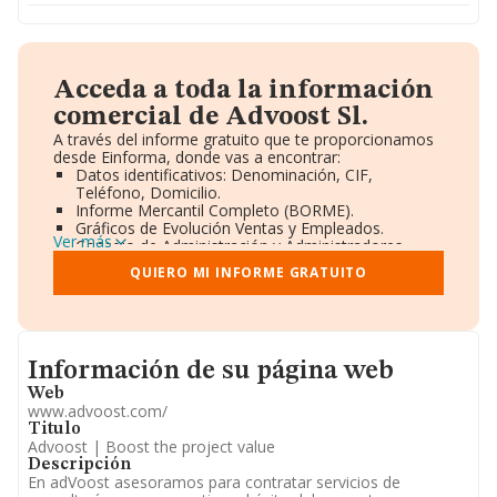
Acceda a toda la información
comercial de Advoost Sl.
A través del informe gratuito que te proporcionamos
desde Einforma, donde vas a encontrar:
Datos identificativos: Denominación, CIF,
Teléfono, Domicilio.
Informe Mercantil Completo (BORME).
Gráficos de Evolución Ventas y Empleados.
Ver más
Consejo de Administración y Administradores.
Directivos y Ejecutivos.
QUIERO MI INFORME GRATUITO
Accionistas.
Participaciones y Vinculaciones en otras empresas.
Artículos de prensa publicados sobre la empresa.
Información oficial y registral complementaria.
Informacion de su página web
Información de su página web
Web
www.advoost.com/
Titulo
Advoost | Boost the project value
Descripción
En adVoost asesoramos para contratar servicios de