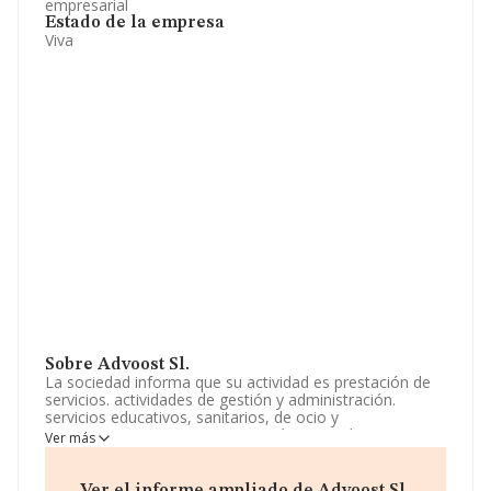
empresarial
Estado de la empresa
Viva
Sobre Advoost Sl.
La sociedad informa que su actividad es prestación de
servicios. actividades de gestión y administración.
servicios educativos, sanitarios, de ocio y
entretenimiento. La empresa está registrada como
Ver más
Sociedad Limitada. La actividad de referencia CNAE
corresponde a '%cnae%', cuyo Código es 7020. No
realiza actividad de importación y/o exportación.