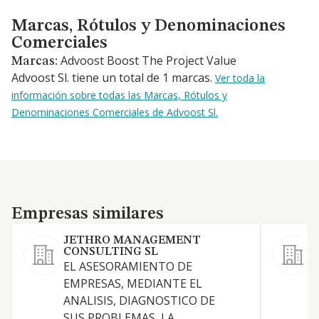
Marcas, Rótulos y Denominaciones Comerciales
Marcas, Rótulos y Denominaciones
Comerciales
Advoost Boost The Project Value
Marcas:
Advoost Sl. tiene un total de 1 marcas.
Ver toda la
información sobre todas las Marcas, Rótulos y
Denominaciones Comerciales de Advoost Sl.
Empresas similares
Empresas similares
JETHRO MANAGEMENT
CONSULTING SL
G
EL ASESORAMIENTO DE
(
EMPRESAS, MEDIANTE EL
ANALISIS, DIAGNOSTICO DE
P
SUS PROBLEMAS, LA