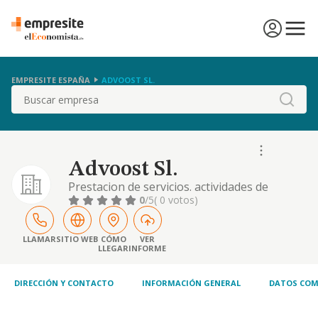
EMPRESITE ESPAÑA
ADVOOST SL.
Buscar
Advoost Sl.
Prestacion de servicios. actividades de
gestion y administracion. servicios
0
/5
( 0 votos)
educativos, sanitarios, de ocio y
entretenimiento
LLAMAR
SITIO WEB
CÓMO
VER
LLEGAR
INFORME
DIRECCIÓN Y CONTACTO
INFORMACIÓN GENERAL
DATOS COM