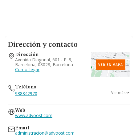
Dirección y contacto
Dirección
Avenida Diagonal, 601 - P. 8,
Barcelona, 08028, Barcelona
VER EN MAPA
Como llegar
Teléfono
Ver más
938842970
617...
Web
Ver teléfono 617...
www.advoost.com
932556163
931815087
Email
administracion@advoost.com