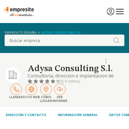
EMPRESITE ESPAÑA
ADYSA CONSULTING S.L.
Buscar
Adysa Consulting S.l.
Consultoria, direccion e implantacion de
proyectos tecnologicos.
0
/5
( 0 votos)
LLAMAR
SITIO WEB
CÓMO
VER
LLEGAR
INFORME
DIRECCIÓN Y CONTACTO
INFORMACIÓN GENERAL
DATOS COM