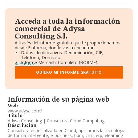
Acceda a toda la información
comercial de Adysa
Consulting S.l.
A través del informe gratuito que te proporcionamos
desde Einforma, donde vas a encontrar:
Datos identificativos: Denominación, CIF,
Teléfono, Domicilio.
Informe Mercantil Completo (BORME).
Ver más
Gráficos de Evolución Ventas y Empleados.
Consejo de Administración y Administradores.
QUIERO MI INFORME GRATUITO
Directivos y Ejecutivos.
Accionistas.
Participaciones y Vinculaciones en otras empresas.
Artículos de prensa publicados sobre la empresa.
Informacion de su página web
Información oficial y registral complementaria.
Información de su página web
Web
www.adysa.com/
Titulo
Adysa Consulting | Consultora Cloud Computing
Descripción
Consultora especializada en Cloud, aplicamos la tecnologia
de forma inteligente, e-business, bpm, crm, erp, elearning