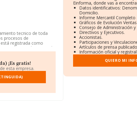
Einforma, donde vas a encontra
Datos identificativos: Denom
Domicilio.
Informe Mercantil Completo
Gráficos de Evolución Venta
Consejo de Administración y
Directivos y Ejecutivos.
ramiento tecnico de toda
Accionistas.
los procesos de
Participaciones y Vinculacio
 está registrada como
Artículos de prensa publicad
cios técnicos de ingeniería
Información oficial y registr
La sociedad no tiene
QUIERO MI IN
a) ¡Es gratis!
cuentra en Calle Alfareria
 de esta empresa.
XTINGUIDA)
ertenecientes al sector, a
 y se calcula un promedio de
o en cuenta la información
empresas, con ventas de
ormación relativa al ámbito
canza los 16 años desde la