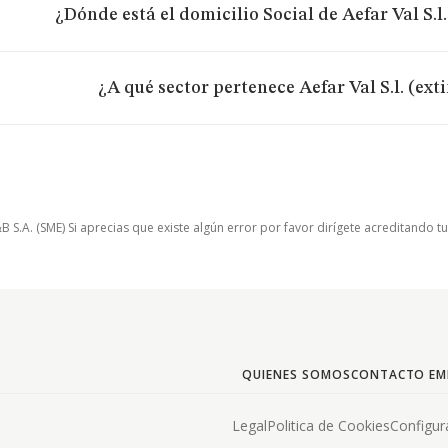
¿Dónde está el domicilio Social de Aefar Val S.l
¿A qué sector pertenece Aefar Val S.l. (ext
.A. (SME) Si aprecias que existe algún error por favor dirígete acreditando t
QUIENES SOMOS
CONTACTO EM
Legal
Politica de Cookies
Configur