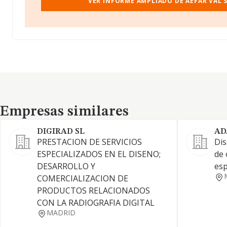
VER INFORME AMPLIADO DE AEFAR VAL S
Empresas similares
Empresas similares
DIGIRAD SL
AD
PRESTACION DE SERVICIOS
Dis
ESPECIALIZADOS EN EL DISENO;
de 
DESARROLLO Y
esp
COMERCIALIZACION DE
PRODUCTOS RELACIONADOS
CON LA RADIOGRAFIA DIGITAL
MADRID