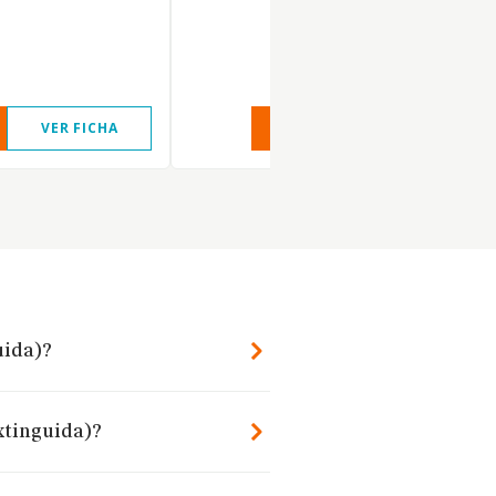
VER FICHA
VER INFORME
VER FIC
uida)?
extinguida)?