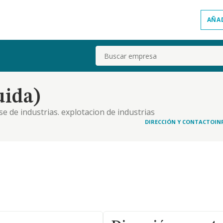
AÑA
Buscar
uida)
e de industrias. explotacion de industrias
ansformacion, inyeccion y soldadura.
DIRECCIÓN Y CONTACTO
IN