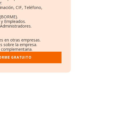
r:
inación, CIF, Teléfono,
 (BORME).
s y Empleados.
 Administradores.
nes en otras empresas.
os sobre la empresa.
al complementaria.
FORME GRATUITO