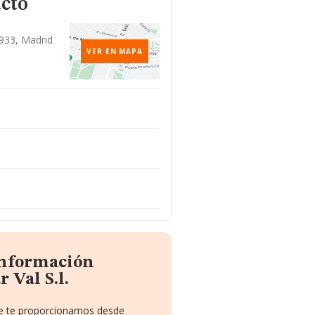
acto
8933, Madrid
VER EN MAPA
información
 Val S.l.
que te proporcionamos desde