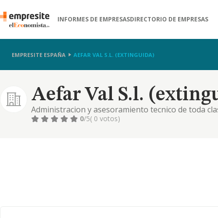
INFORMES DE EMPRESAS
DIRECTORIO DE EMPRESAS
EMPRESITE ESPAÑA
AEFAR VAL S.L. (EXTINGUIDA)
Aefar Val S.l. (exting
Administracion y asesoramiento tecnico de toda clas
plasticas en todos los procesos de manipulacion tr
0
/5
( 0 votos)