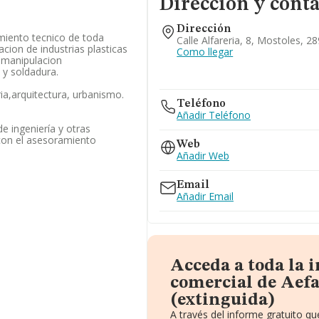
Dirección y cont
Dirección
miento tecnico de toda
Calle Alfareria, 8, Mostoles, 2
acion de industrias plasticas
Como llegar
 manipulacion
 y soldadura.
ria,arquitectura, urbanismo.
Teléfono
Añadir Teléfono
de ingeniería y otras
 con el asesoramiento
Web
Añadir Web
Email
Añadir Email
Acceda a toda la 
comercial de Aefar
(extinguida)
A través del informe gratuito 