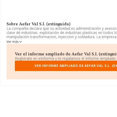
Sobre Aefar Val S.l. (extinguida)
La compañía declara que su actividad es administración y aseso
clase de industrias. explotación de industrias plasticas en todos 
manipulación transformacion, inyeccion y soldadura. La empresa
Sociedad Limitada. Su CNAE corresponde a 7112 con código 'Servi
Ver más
y otras actividades relacionadas con el asesoramiento técnico'. 
actividad en mercados exteriores.
Ver el informe ampliado de Aefar Val S.l. (extinguid
La compañía
Aefar Val S.L. (extinguida)
, CIF B81948978, se en
Regístrate en eInforma y te regalamos el Informe Ampliado
núm. 8, (28933), en el municipio de Mostoles, Madrid.
VER INFORME AMPLIADO DE AEFAR VAL S.L. (E
Con los datos a disposición de INFORMA sobre 41.818 empresas p
nivel nacional la facturación asciende a 29.667 millones de euros
facturación de 709 mil euros entre todas las compañías. Teniend
sobre Madrid, en la base de datos de INFORMA aparecen 10557 
14.947 millones de euros. Por último, con el fin de ampliar la inf
de la empresa, la media de empleados es de 5. La antigüedad al
constitución.