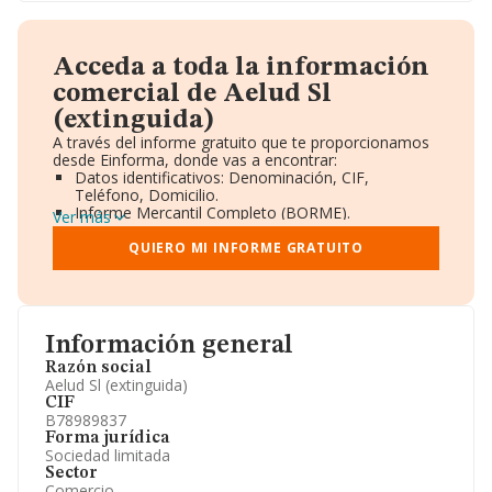
Acceda a toda la información
comercial de Aelud Sl
(extinguida)
A través del informe gratuito que te proporcionamos
desde Einforma, donde vas a encontrar:
Datos identificativos: Denominación, CIF,
Teléfono, Domicilio.
Informe Mercantil Completo (BORME).
Ver más
Gráficos de Evolución Ventas y Empleados.
Consejo de Administración y Administradores.
QUIERO MI INFORME GRATUITO
Directivos y Ejecutivos.
Accionistas.
Participaciones y Vinculaciones en otras empresas.
Artículos de prensa publicados sobre la empresa.
Información oficial y registral complementaria.
Información general
Razón social
Aelud Sl (extinguida)
CIF
B78989837
Forma jurídica
Sociedad limitada
Sector
Comercio