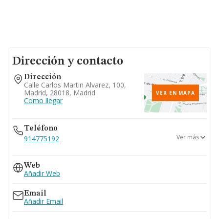
Dirección y contacto
Dirección
Calle Carlos Martin Alvarez, 100,
Madrid, 28018, Madrid
VER EN MAPA
Como llegar
Teléfono
Ver más
914775192
917858515
Web
917781323
Añadir Web
Email
Añadir Email