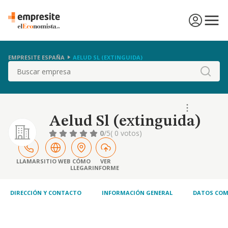
EMPRESITE ESPAÑA
AELUD SL (EXTINGUIDA)
Buscar
Aelud Sl (extinguida)
0
/5
( 0 votos)
LLAMAR
SITIO WEB
CÓMO
VER
LLEGAR
INFORME
DIRECCIÓN Y CONTACTO
INFORMACIÓN GENERAL
DATOS COM