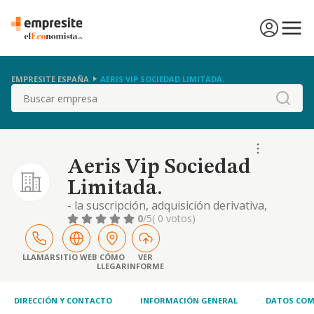
EMPRESITE ESPAÑA
AERIS VIP SOCIEDAD LIMITADA.
Buscar
Aeris Vip Sociedad
Limitada.
- la suscripción, adquisición derivativa,
tenencia, disfrute, administración o
0
/5
( 0 votos)
enajenación de valores mobiliarios y
participaciones sociales, excepto aquellas
actividades sometidas a la legislación
LLAMAR
SITIO WEB
CÓMO
VER
LLEGAR
INFORME
especial. - el arrendamiento, compraventa,
gestión y administración de la propiedad
inmobiliaria, por.
DIRECCIÓN Y CONTACTO
INFORMACIÓN GENERAL
DATOS COM