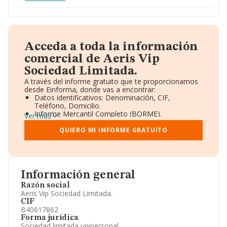
Acceda a toda la información
comercial de Aeris Vip
Sociedad Limitada.
A través del informe gratuito que te proporcionamos
desde Einforma, donde vas a encontrar:
Datos identificativos: Denominación, CIF,
Teléfono, Domicilio.
Informe Mercantil Completo (BORME).
Ver más
Gráficos de Evolución Ventas y Empleados.
Consejo de Administración y Administradores.
QUIERO MI INFORME GRATUITO
Directivos y Ejecutivos.
Accionistas.
Participaciones y Vinculaciones en otras empresas.
Artículos de prensa publicados sobre la empresa.
Información oficial y registral complementaria.
Información general
Razón social
Aeris Vip Sociedad Limitada.
CIF
B40617862
Forma jurídica
Sociedad limitada unipersonal