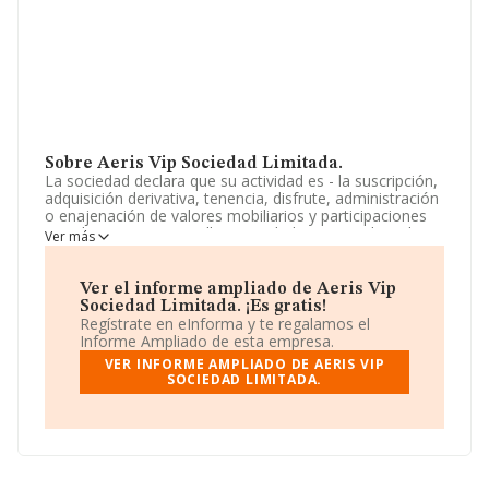
Sobre Aeris Vip Sociedad Limitada.
La sociedad declara que su actividad es - la suscripción,
adquisición derivativa, tenencia, disfrute, administración
o enajenación de valores mobiliarios y participaciones
sociales, excepto aquellas actividades sometidas a la
Ver más
legislación especial. - el arrendamiento, compraventa,
gestión y administración de la propiedad inmobiliaria,
por. La empresa aparece inscrita en el Registro
Ver el informe ampliado de Aeris Vip
Mercantil como Sociedad Limitada. La actividad de
Sociedad Limitada. ¡Es gratis!
referencia CNAE corresponde a '%cnae%', cuyo Código
Regístrate en eInforma y te regalamos el
es 6421. La empresa no tiene actividad en mercados
Informe Ampliado de esta empresa.
exteriores.
VER INFORME AMPLIADO DE AERIS VIP
SOCIEDAD LIMITADA.
Atendiendo a los datos disponibles en INFORMA, el
número de empleados de la compañía ha estado por
debajo de la media de sector.
La sociedad española
Aeris Vip Sociedad Limitada
,
B40617862, en el municipio de Olocau, en Valencia,