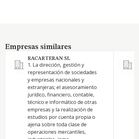
Empresas similares
Empresas similares
RACARTERAN SL
1. La dirección, gestión y
-
representación de sociedades
e
y empresas nacionales y
a
extranjeras; el asesoramiento
d
jurídico, financiero, contable,
i
técnico e informático de otras
r
empresas y la realización de
t
estudios por cuenta propia o
c
ajena sobre toda clase de
i
operaciones mercantiles,
p