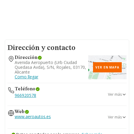
Dirección y contacto
Dirección
Avenida Aeropuerto (urb Ciudad
Quedasa Avda), S/n, Rojales, 03170,
VER EN MAPA
Alicante
Como llegar
Teléfono
Ver más
966920578
966920578
Web
965683003
www.aeroautos.es
Ver más
966719110
www.aeroautos.es