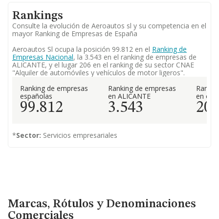
Rankings
Consulte la evolución de Aeroautos sl y su competencia en el
mayor Ranking de Empresas de España
Aeroautos Sl ocupa la posición 99.812 en el
Ranking de
Empresas Nacional
, la 3.543 en el ranking de empresas de
ALICANTE, y el lugar 206 en el ranking de su sector CNAE
"Alquiler de automóviles y vehículos de motor ligeros".
Ranking de empresas
Ranking de empresas
Rankin
españolas
en ALICANTE
en el 
99.812
3.543
20
*
Sector:
Servicios empresariales
Marcas, Rótulos y Denominaciones Comerciales
Marcas, Rótulos y Denominaciones
Comerciales