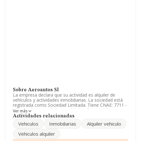
Sobre Aeroautos Sl
La empresa declara que su actividad es alquiler de
vehículos y actividades inmobiliarias. La sociedad está
registrada como Sociedad Limitada. Tiene CNAE: 7711 -
'Alquiler de automóviles y vehículos de motor ligeros'.
Ver más
La empresa no tiene actividad en mercados exteriores.
Actividades relacionadas
Vehiculos
Inmobiliarias
Alquiler vehiculo
El número de empleados se ha incrementado un 11% y
atendiendo a los datos disponibles en INFORMA, ese
Vehiculos alquiler
número ha estado por encima de la media de sector.