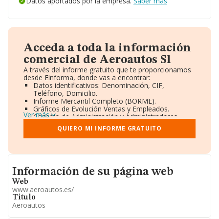
Datos aportados por la empresa.
Saber más
Acceda a toda la información
comercial de Aeroautos Sl
A través del informe gratuito que te proporcionamos
desde Einforma, donde vas a encontrar:
Datos identificativos: Denominación, CIF,
Teléfono, Domicilio.
Informe Mercantil Completo (BORME).
Gráficos de Evolución Ventas y Empleados.
Ver más
Consejo de Administración y Administradores.
Directivos y Ejecutivos.
QUIERO MI INFORME GRATUITO
Accionistas.
Participaciones y Vinculaciones en otras empresas.
Artículos de prensa publicados sobre la empresa.
Información oficial y registral complementaria.
Informacion de su página web
Información de su página web
Web
www.aeroautos.es/
Titulo
Aeroautos