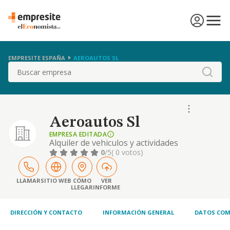
EMPRESITE ESPAÑA
AEROAUTOS SL
Buscar
Aeroautos Sl
EMPRESA EDITADA
Alquiler de vehiculos y actividades
inmobiliarias.
0
/5
( 0 votos)
LLAMAR
SITIO WEB
CÓMO
VER
LLEGAR
INFORME
DIRECCIÓN Y CONTACTO
INFORMACIÓN GENERAL
DATOS COM