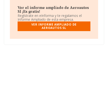
Dentro del ranking de empresas elaborado por
INFORMA, atendiendo a los niveles de facturación de la
Ver el informe ampliado de Aeroautos
empresa, se destaca que: la compañía ha mejorado en
Sl ¡Es gratis!
el ranking sectorial escalando 26 puestos, pasando del
Regístrate en eInforma y te regalamos el
233 al 207. Se encuentran mejor posicionadas las
Informe Ampliado de esta empresa.
siguientes empresas del sector:
Inquieto Moving
VER INFORME AMPLIADO DE
Attitude S.L
y
Tarraco Car S.L
; en cambio, éstas son
AEROAUTOS SL
algunas de las empresas que están más abajo:
Mobility
Centro Rent A Car S.L
y
Aqua Car S.L
. Ha mejorado
en el ranking nacional pasando de la posición 118.953 a
99.676, incrementando así su posición en 19.277
puestos. Se encuentran en una mejor posición las
siguientes empresas:
Coalfe Herrajes Para Muebles
S.L
y
Eeic Gemstone Fontanar A1 S.L
; por debajo (a
nivel nacional) se encuentran empresas como:
Restaurante Alfredo e Hijos S.L
y
Shore And
Landtours S.L
. En el ranking provincial la empresa ha
mejorado pasando del 4.388 al 3.541, incrementando su
posición en 847 puestos.
Puedes consultar su página web aquí:
www.ecoparkingalicante.es
.
La sociedad española
Aeroautos S.L
, con CIF
B03821360, se encuentra en Avenida Aeropuerto núm.
S/N Urb Ciudad Quedasa Avda, (03170), Rojales, en
Alicante, Comunidad Valenciana.