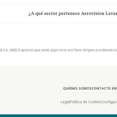
¿A qué sector pertenece Aerovision Levan
.A. (SME) Si aprecias que existe algún error por favor dirígete acreditando t
QUIENES SOMOS
CONTACTO EM
Legal
Politica de Cookies
Configur