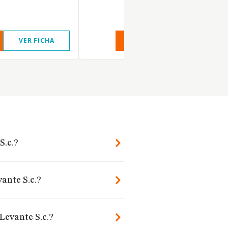
VER FICHA
VER INFORME
VER FIC
S.c.?
ante S.c.?
Levante S.c.?