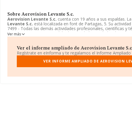
Sobre Aerovision Levante S.c.
Aerovision Levante S.c.
cuenta con 19 años a sus espaldas. L
Levante S.c.
está localizada en font de Partagas, 5. Su activida
7499 - Todas las demás actividades profesionales, científicas y té
Levante S.c.
tiene un modelo de sociedad Sociedad civil.
Ver más
Ver el informe ampliado de Aerovision Levante S.c. 
Regístrate en eInforma y te regalamos el Informe Ampliado
VER INFORME AMPLIADO DE AEROVISION LEV