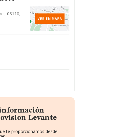
el, 03110,
VER EN MAPA
 información
ovision Levante
 que te proporcionamos desde
ar: