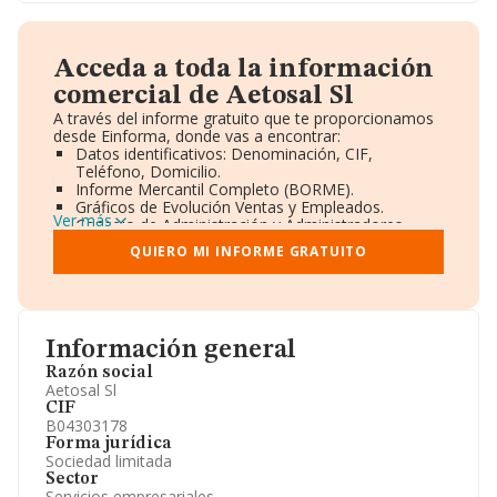
Acceda a toda la información
comercial de Aetosal Sl
A través del informe gratuito que te proporcionamos
desde Einforma, donde vas a encontrar:
Datos identificativos: Denominación, CIF,
Teléfono, Domicilio.
Informe Mercantil Completo (BORME).
Gráficos de Evolución Ventas y Empleados.
Ver más
Consejo de Administración y Administradores.
Directivos y Ejecutivos.
QUIERO MI INFORME GRATUITO
Accionistas.
Participaciones y Vinculaciones en otras empresas.
Artículos de prensa publicados sobre la empresa.
Información oficial y registral complementaria.
Información general
Razón social
Aetosal Sl
CIF
B04303178
Forma jurídica
Sociedad limitada
Sector
Servicios empresariales