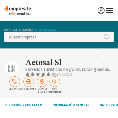
EMPRESITE ESPAÑA
AETOSAL SL
Buscar
Aetosal Sl
Servicios turisticos de guias, rutas guiadas.
promocion edificaciones. explotacion y
0
/5
( 0 votos)
direccion negocios hosteleros, edicion
publicacion de folletos, libros comercio de
bebidas, comestibles y articulos de
LLAMAR
SITIO WEB
CÓMO
VER
LLEGAR
INFORME
artesania.
DIRECCIÓN Y CONTACTO
INFORMACIÓN GENERAL
DATOS COM