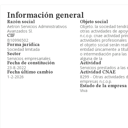
Información general
Razón social
Objeto social
Aetron Servicios Administrativos
Objeto. la sociedad tendr
Avanzados Sl.
otras actividades de apo
n.c.o.p. cnae actividad prin
CIF
B10996502
actividades profesionales
el objeto social serán rea
Forma jurídica
Sociedad limitada
entidad únicamente a títu
o intermediación para las
Sector
Servicios empresariales
alguna de la
Fecha de constitución
Actividad
23-8-2022
Servicios prestados a la
Fecha último cambio
Actividad CNAE
1-2-2026
8299 - Otras actividades 
empresas n.c.o.p.
Estado de la empresa
Viva