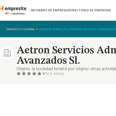
INFORMES DE EMPRESAS
DIRECTORIO DE EMPRESAS
EMPRESITE ESPAÑA
AETRON SERVICIOS ADMINISTRATIVOS AVANZADOS 
Aetron Servicios Adm
Avanzados Sl.
Objeto. la sociedad tendrá por objeto: otras activid
actividad principal. 8299. las actividades profesiona
0
/5
( 0 votos)
realizadas por la entidad únicamente a título de me
alguna de la