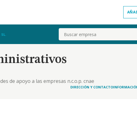
AÑA
Buscar
SL.
inistrativos
ades de apoyo a las empresas n.c.o.p. cnae
les que constan en el objeto social serán
DIRECCIÓN Y CONTACTO
INFORMACIÓ
diación o intermediación para las mismas. si