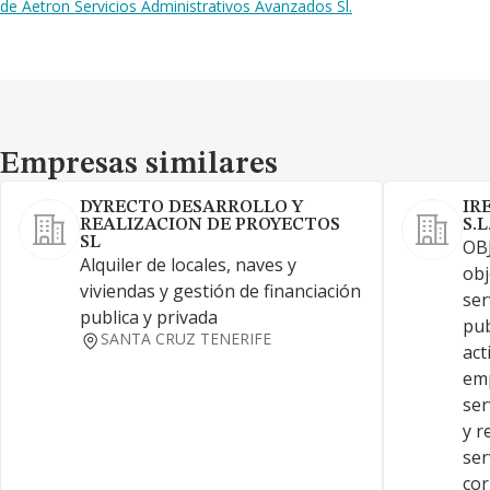
de Aetron Servicios Administrativos Avanzados Sl.
Empresas similares
Empresas similares
DYRECTO DESARROLLO Y
IR
REALIZACION DE PROYECTOS
S.L
SL
OBJ
Alquiler de locales, naves y
obj
viviendas y gestión de financiación
ser
publica y privada
pub
SANTA CRUZ TENERIFE
act
emp
ser
y r
ser
cor