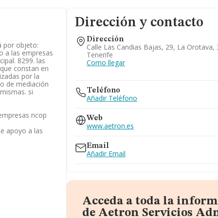
Dirección y contacto
Dirección
á por objeto:
Calle Las Candias Bajas, 29, La Orotava,
yo a las empresas
Tenerife
cipal. 8299. las
Como llegar
 que constan en
lizadas por la
lo de mediación
Teléfono
 mismas. si
Añadir Teléfono
s empresas ncop
Web
www.aetron.es
de apoyo a las
Email
Añadir Email
Acceda a toda la infor
de Aetron Servicios Ad