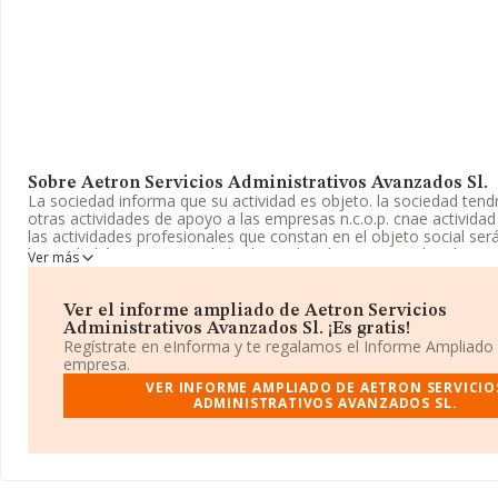
Sobre Aetron Servicios Administrativos Avanzados Sl.
La sociedad informa que su actividad es objeto. la sociedad tend
otras actividades de apoyo a las empresas n.c.o.p. cnae actividad 
las actividades profesionales que constan en el objeto social ser
la entidad únicamente a título de mediación o intermediación par
Ver más
alguna de la. La empresa es una Sociedad Limitada. Tiene CNAE: 
actividades de apoyo a las empresas n.c.o.p.'. La empresa no tien
mercados exteriores.
Ver el informe ampliado de Aetron Servicios
Administrativos Avanzados Sl. ¡Es gratis!
El número de empleados se ha incrementado un 17% y teniendo 
Regístrate en eInforma y te regalamos el Informe Ampliado
información disponible en INFORMA, ha dispuesto de un númer
empresa.
por encima de la media de sector.
VER INFORME AMPLIADO DE AETRON SERVICIO
ADMINISTRATIVOS AVANZADOS SL.
Acerca de la información en los distintos rankings: en 2024 la e
puestos a nivel sectorial pasando a ocupar la posición 474, frent
anterior. Éstas son algunas de las empresas que la superan en el
sectores:
Visual Entidad de Gestión de Artistas Plasticos
y
Producciones S.L
; éstas son algunas de las empresas que está