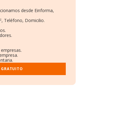
orcionamos desde Einforma,
F, Teléfono, Domicilio.
os.
dores.
s empresas.
 empresa.
ntaria.
 GRATUITO