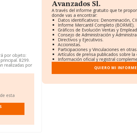
Avanzados Sl.
A través del informe gratuito que te prop
donde vas a encontrar:
Datos identificativos: Denominación, CI
Informe Mercantil Completo (BORME).
Gráficos de Evolución Ventas y Emplead
Consejo de Administración y Administra
Directivos y Ejecutivos.
Accionistas.
Participaciones y Vinculaciones en otra
Artículos de prensa publicados sobre la
rá por objeto:
Información oficial y registral compleme
principal. 8299.
án realizadas por
QUIERO MI INFORME
a las mismas. si
8299 - 'Otras
e actividad en
en cuenta la
 de esta
o de empleados
S
mpresa ha caído 56
e a la 418 del año
 ranking de
Circodelia
n más abajo: