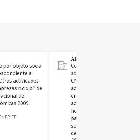
ANDREAS & PARTNERS SL.
e por objeto social
Constituye el objeto de la
respondiente al
sociedad: 1. Actividad principal
 Otras actividades
CNAE/NACE: 8299º: "Otras
presas n.c.o.p." de
actividades de apoyo a las
Nacional de
empresas n.c.o.p., consistent
nómicas 2009
actividades propias de socie
holding, entre ellas: la tenenc
ENERIFE
participaciones en otras
sociedades, el control y la ge
de las actividades de
SANTA CRUZ TENERIFE