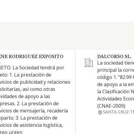
ENE RODRIGUEZ EXPOSITO
DALCORSO SL.
.
La sociedad tien
ETO. La Sociedad tendrá por
principal la cor
eto: 1. La prestación de
código 1. "82.99
vicios de publicidad y relaciones
de apoyo a la em
licitarias, así como otras
la Clasificación 
ividades de apoyo a las
Actividades Eco
resas. 2. La prestación de
(CNAE-2009)
vicios de mensajería, recadería
SANTA CRUZ T
eparto. 3. La prestación de
vicios de asistencia logística,
reo urgen