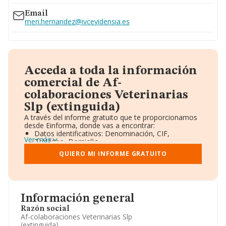
Email
meri.hernandez@ivcevidensia.es
Acceda a toda la información
comercial de Af-
colaboraciones Veterinarias
Slp (extinguida)
A través del informe gratuito que te proporcionamos
desde Einforma, donde vas a encontrar:
Datos identificativos: Denominación, CIF,
Ver más
Teléfono, Domicilio.
Informe Mercantil Completo (BORME).
QUIERO MI INFORME GRATUITO
Gráficos de Evolución Ventas y Empleados.
Consejo de Administración y Administradores.
Directivos y Ejecutivos.
Accionistas.
Participaciones y Vinculaciones en otras empresas.
Información general
Artículos de prensa publicados sobre la empresa.
Información oficial y registral complementaria.
Razón social
Af-colaboraciones Veterinarias Slp
(extinguida)