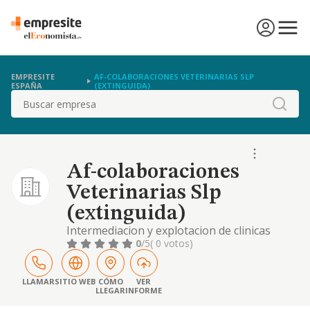
EMPRESITE
AF-COLABORACIONES VETERINARIAS SLP
ESPAÑA
(EXTINGUIDA)
Buscar
Af-colaboraciones
Veterinarias Slp
(extinguida)
Intermediacion y explotacion de clinicas
veterinarias, incluyendo: la consultoria de
0
/5
( 0 votos)
clinicas veterinarias; servicio de peluqueria
de animales...
LLAMAR
SITIO WEB
CÓMO
VER
LLEGAR
INFORME