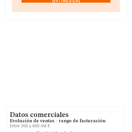
(EXTINGUIDA)
meri.hernandez@ivcevidensia.es
.
La sociedad española
Af-colaboraciones
Veterinarias SLP (extinguida)
, B84935378, está
situada en Calle Islas Marshall núm. 3, (28035), en el
municipio de Madrid, Madrid.
Con los datos a disposición de INFORMA sobre 3.854
empresas pertenecientes al sector, la facturación en el
ámbito nacional alcanza los 985 millones de euros y en
2024 la media de facturación de ventas entre todas las
compañías alcanza los 255 mil euros. Teniendo en
cuenta la información sobre Madrid, en la base de datos
de INFORMA aparecen 794 empresas, cuyas ventas en
2024 han alcanzado los 345 millones de euros. Con el
fin de ampliar la información relativa a las compañías, la
media de empleados de las empresas es de 4. La
antigüedad desde la constitución es de 14 años.
Datos comerciales
Evolución de ventas - rango de facturación
Entre 300 y 600 mil €