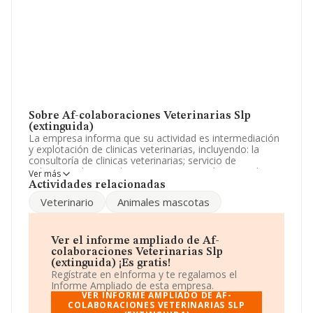
Sobre Af-colaboraciones Veterinarias Slp
(extinguida)
La empresa informa que su actividad es intermediación
y explotación de clinicas veterinarias, incluyendo: la
consultoría de clinicas veterinarias; servicio de
peluqueria de animales.. La empresa está registrada
Ver más
como Sociedad Limitada. La actividad de referencia
Actividades relacionadas
CNAE corresponde a 'Actividades veterinarias', cuyo
Veterinario
Animales mascotas
Código es 7500. La compañía no tiene actividad en
mercados exteriores.
El número de empleados ha disminuido un 20% y según
Ver el informe ampliado de Af-
los datos a disposición de INFORMA, ha tenido un
colaboraciones Veterinarias Slp
número de empleados por debajo de la media de
(extinguida) ¡Es gratis!
sector.
Regístrate en eInforma y te regalamos el
Informe Ampliado de esta empresa.
Para llamar las oficinas se puede hacer a través del
VER INFORME AMPLIADO DE AF-
número 913739022 y su email es
COLABORACIONES VETERINARIAS SLP