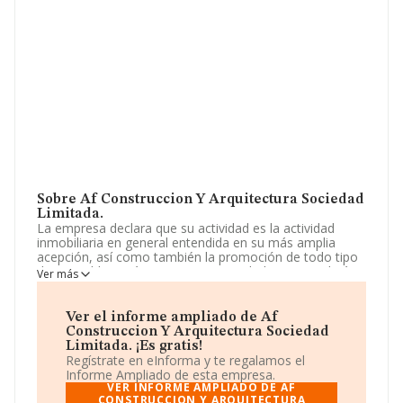
Sobre Af Construccion Y Arquitectura Sociedad
Limitada.
La empresa declara que su actividad es la actividad
inmobiliaria en general entendida en su más amplia
acepción, así como también la promoción de todo tipo
de inmuebles. más concretamente el objeto social irá
Ver más
dirigido a la adquisición y enajenación, por compraventa
o por cualquier otro título, y arrendamiento no
financiero de toda clase. La empresa está registrada
Ver el informe ampliado de Af
como Sociedad Limitada. Su actividad CNAE es
Construccion Y Arquitectura Sociedad
'%cnae%' con código 6812. No realiza actividad de
Limitada. ¡Es gratis!
importación y/o exportación.
Regístrate en eInforma y te regalamos el
Informe Ampliado de esta empresa.
Dentro del ranking de empresas elaborado por
VER INFORME AMPLIADO DE AF
INFORMA, atendiendo a los niveles de facturación de la
CONSTRUCCION Y ARQUITECTURA