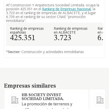
Af Construccion Y Arquitectura Sociedad Limitada. ocupa la
posición 425.351 en el
Ranking de Empresas Nacional
, la
3.723 en el ranking de empresas de ALBACETE, y el lugar
6.739 en el ranking de su sector CNAE "promoción
inmobiliaria".
Ranking de empresas
Ranking de empresas
Rankin
españolas
en ALBACETE
en el 
425.351
3.723
6.7
*
Sector:
Construcción y actividades inmobiliarias
Empresas similares
Empresas similares
HB SOCIETY INVEST
SOCIEDAD LIMITADA.
2
La promoción de terrenos y