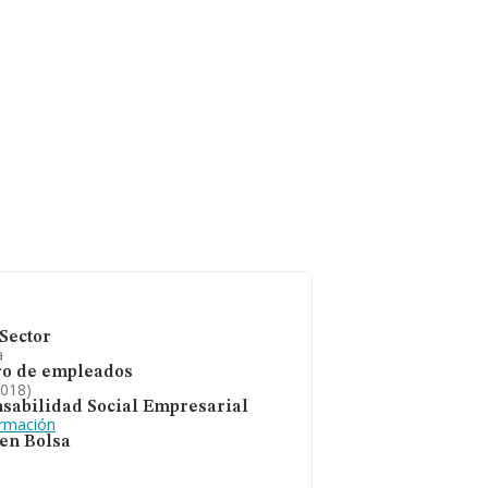
igüedad alcanza los
Sector
a
o de empleados
2018)
sabilidad Social Empresarial
ormación
 en Bolsa