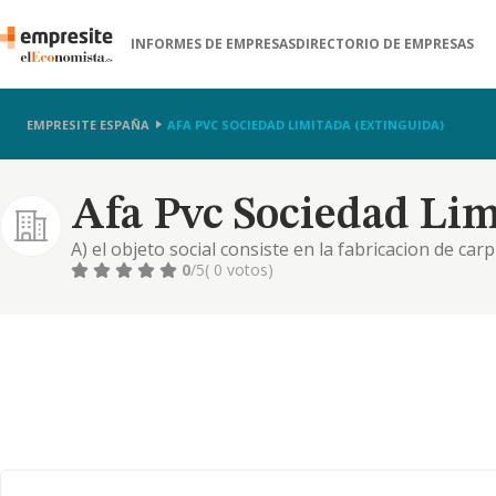
INFORMES DE EMPRESAS
DIRECTORIO DE EMPRESAS
EMPRESITE ESPAÑA
AFA PVC SOCIEDAD LIMITADA (EXTINGUIDA)
Afa Pvc Sociedad Lim
A) el objeto social consiste en la fabricacion de car
construccion. como carpinteria para armar, de talle
0
/5
( 0 votos)
y decoracion de edi