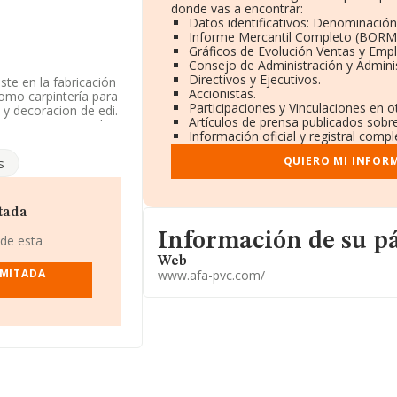
donde vas a encontrar:
Datos identificativos: Denominación,
Informe Mercantil Completo (BORM
Gráficos de Evolución Ventas y Emp
Consejo de Administración y Admini
Directivos y Ejecutivos.
ste en la fabricación
Accionistas.
como carpintería para
Participaciones y Vinculaciones en 
 y decoracion de edi.
Artículos de prensa publicados sobr
a CNAE corresponde a
Información oficial y registral comp
ompañía no tiene
QUIERO MI INFOR
s
n la base de datos de
edia de sector.
tada
 web aquí:
www.afa-
Informacion de su página web
Información de su p
 de esta
Web
IF B46114526, está
IMITADA
www.afa-pvc.com/
a, provincia de
pertenecientes al
lones de euros y el
asciende a los 383
la base de datos de
os 661 millones de
 ámbito de la