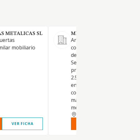
S METALICAS SL
METALISTERIA SANZ SL.
puertas
Artículo 2 . Objeto. De confo
milar mobiliario
con el artículo 20 de la Ley 1
de emprendedores de 27 de
Septiembre, esta sociedad ti
principalmente el CNAE núm
2.512 y su objeto social consi
en: -La fabricación,
comercialización, instalación 
mantenimiento de carpinterí
metálica, aluminio
VALENCIA
VER FICHA
VER INFORME
VER FIC