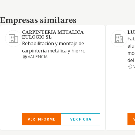
Empresas similares
Empresas similares
CARPINTERIA METALICA
LU
EULOGIO SL
Fab
Rehabilitación y montaje de
alu
carpintería metálica y hierro
mos
VALENCIA
del
VER INFORME
VER FICHA