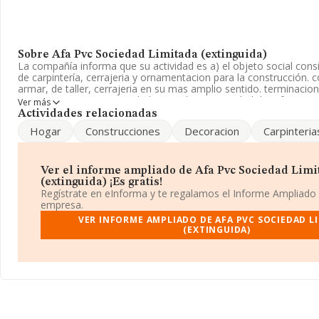
Sobre Afa Pvc Sociedad Limitada (extinguida)
La compañía informa que su actividad es a) el objeto social consi
de carpintería, cerrajeria y ornamentacion para la construcción. 
armar, de taller, cerrajeria en su mas amplio sentido. terminacion
La empresa es una Sociedad Limitada. La actividad de referenci
Ver más
'Fabricación de carpintería metálica', cuyo Código es 2512. La c
Actividades relacionadas
actividad en mercados exteriores.
Hogar
Construcciones
Decoracion
Carpinteria
La plantilla se ha mantenido igual y según las cifras existentes e
INFORMA, el número de empleados ha estado por encima de la m
Ver el informe ampliado de Afa Pvc Sociedad Limi
Su email es
comercial@afa-pvc.com
. Puedes consultar su página
(extinguida) ¡Es gratis!
pvc.com
.
Regístrate en eInforma y te regalamos el Informe Ampliado
empresa.
La compañía
Afa Pvc Sociedad Limitada (extinguida)
, con C
VER INFORME AMPLIADO DE AFA PVC SOCIEDAD L
situada en Calle Mestre Gea núm. 11 A, (46727), El Real De Gandi
(EXTINGUIDA)
Valencia, Comunidad Valenciana.
Con los datos a disposición de INFORMA sobre 19.287 empresas 
sector, la facturación en el ámbito nacional alcanza los 7.401 mil
promedio de la facturación de ventas entre todas las compañías 
mil euros. Teniendo en cuenta la información sobre Valencia, en 
INFORMA aparecen 1166 empresas, cuyas ventas han obtenido l
euros. Por último, con el fin de ampliar la información relativa al