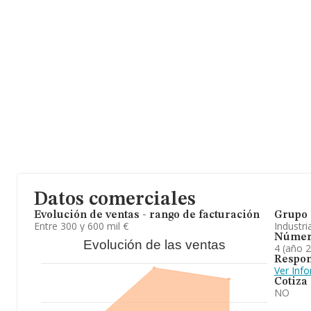
empresa, la media de empleados de las empresas es de 3; la ant
21 años desde la constitución.
Datos comerciales
Evolución de ventas - rango de facturación
Grupo 
Entre 300 y 600 mil €
Industri
Númer
Evolución de las ventas
4 (año 
Respon
Ver Inf
Cotiza
NO