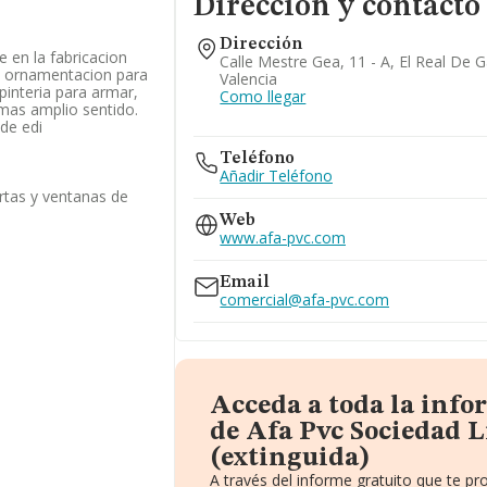
Dirección y contacto
Dirección
e en la fabricacion
Calle Mestre Gea, 11 - A, El Real De 
a y ornamentacion para
Valencia
pinteria para armar,
Como llegar
u mas amplio sentido.
de edi
Teléfono
Añadir Teléfono
rtas y ventanas de
Web
www.afa-pvc.com
Email
comercial@afa-pvc.com
Acceda a toda la inf
de Afa Pvc Sociedad 
(extinguida)
A través del informe gratuito que te 