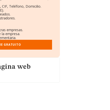
 CIF, Teléfono, Domicilio.
E).
leados.
stradores.
otras empresas.
e la empresa.
lementaria.
ME GRATUITO
ágina web