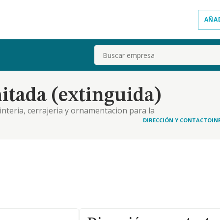
AÑA
Buscar
itada (extinguida)
pinteria, cerrajeria y ornamentacion para la
r, cerrajeria en su mas amplio sentido. terminacion
DIRECCIÓN Y CONTACTO
IN