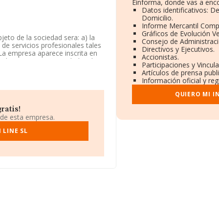
Einforma, donde vas a enco
Datos identificativos: D
Domicilio.
Informe Mercantil Comp
Gráficos de Evolución V
jeto de la sociedad sera: a) la
Consejo de Administraci
 de servicios profesionales tales
Directivos y Ejecutivos.
 La empresa aparece inscrita en
Accionistas.
idad CNAE como 'Actividades de
Participaciones y Vincul
digo 6920. La sociedad no tiene
Artículos de prensa pub
Información oficial y re
existentes en la base de datos
QUIERO MI 
a media de sector.
ratis!
do a los niveles de facturación
 de esta empresa.
 el ranking sectorial, pasando
ran en el ranking de sectores:
 LINE SL
sociados S.L
; por detras de ella
cas y Asesoría S.L
y
Central
4 ha ocupado peor posición
 ranking nacional. Aparecen
y
Ecomimbre S.L
, sin embargo,
ez S.L
y
Construcciones Araz
uesto 3.854 al 4.009 en el
2248716 y su email es