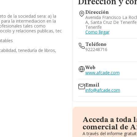
Dirección y co
Dirección
eto de la sociedad sera: a) la
Avenida Francisco La Roch
 para la intermediacion en la
A, Santa Cruz De Tenerife
rofesionales tales como
Tenerife
ocolo y relaciones publicas, tec
Como llegar
ntables
Teléfono
922248716
abilidad, teneduría de libros,
922534140
922757030
Web
www.afcade.com
Email
info@afcade.com
Acceda a toda 
comercial de A
A través del informe gratu