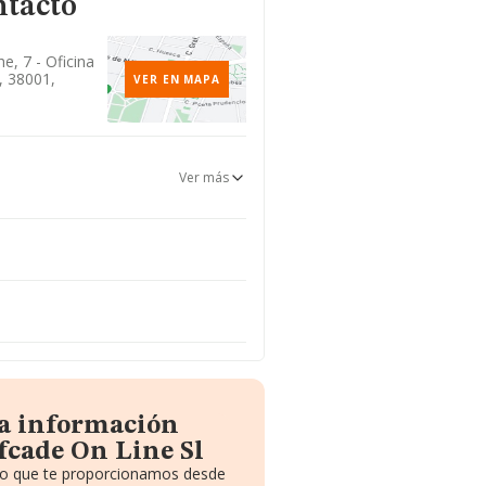
ntacto
e, 7 - Oficina
, 38001,
VER EN MAPA
Ver más
la información
fcade On Line Sl
ito que te proporcionamos desde