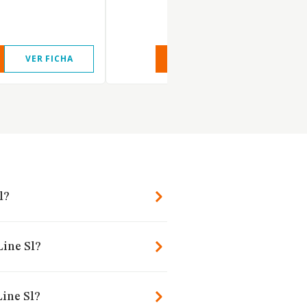
VER FICHA
VER INFORME
VER FIC
l?
Line Sl?
ine Sl?