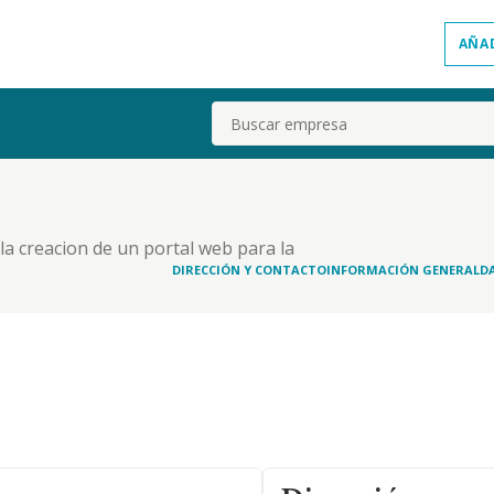
AÑA
Buscar
) la creacion de un portal web para la
ionales tales como informatica, idiomas, protocolo
DIRECCIÓN Y CONTACTO
INFORMACIÓN GENERAL
D