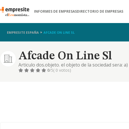
INFORMES DE EMPRESAS
DIRECTORIO DE EMPRESAS
EMPRESITE ESPAÑA
AFCADE ON LINE SL
Afcade On Line Sl
Articulo dos.objeto. el objeto de la sociedad sera: a
intermediacion en la prestacion de servicios profes
0
/5
( 0 votos)
y relaciones publicas, tec