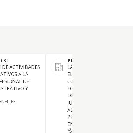
O SL
PRACAN ASESORES SL
N DE ACTIVIDADES
LA SOCIEDAD TIENE POR OBJ
LATIVOS A LA
EL EJERCICIO PROFESIONAL 
FESIONAL DE
CONSULTORIA FISCAL,
STRATIVO Y
ECONOMICA Y JURIDICA, TA
DE PERSONAS FISICAS COMO
ENERIFE
JURIDICAS, ASI COMO LA
ADMINISTRACION DE FINCAS
PRESTACION DE SERVICIOS A
EMPRESAS Y
SANTA CRUZ TENERIFE