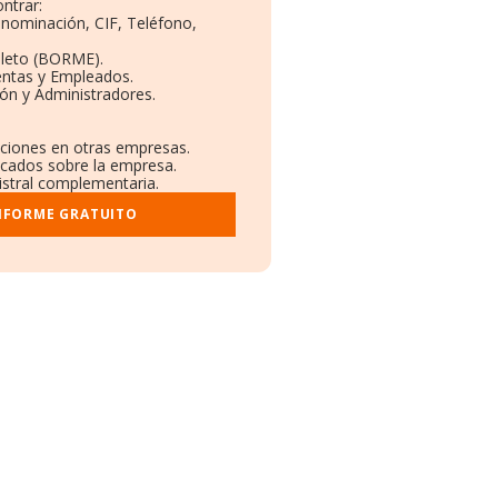
ntrar:
enominación, CIF, Teléfono,
leto (BORME).
entas y Empleados.
ón y Administradores.
aciones en otras empresas.
licados sobre la empresa.
gistral complementaria.
INFORME GRATUITO