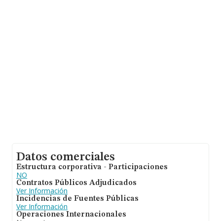
Calle Santa Engracia núm. 104 Piso 4 D, (28003), en el
municipio de Madrid, Madrid.
En relación con el sector y disponiendo de los datos de
hasta 56.819 empresas, a nivel nacional la facturación
asciende a 14.430 millones de euros y la media de
facturación de ventas entre todas las compañías
alcanza los 253 mil euros. Teniendo en cuenta la
información sobre Madrid, en la base de datos de
INFORMA aparecen 14499 empresas, con ventas de
6.042 millones de euros. Como información adicional de
interés, la antigüedad alcanza los 19 años desde la
constitución. La media de empleados es de 3.
Datos comerciales
Estructura corporativa - Participaciones
NO
Contratos Públicos Adjudicados
Ver Información
Incidencias de Fuentes Públicas
Ver Información
Operaciones Internacionales