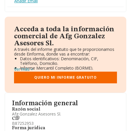
Añadir Email
Acceda a toda la información
comercial de Afg Gonzalez
Asesores Sl.
A través del informe gratuito que te proporcionamos
desde Einforma, donde vas a encontrar:
Datos identificativos: Denominación, CIF,
Teléfono, Domicilio.
Informe Mercantil Completo (BORME).
Ver más
Gráficos de Evolución Ventas y Empleados.
Consejo de Administración y Administradores.
QUIERO MI INFORME GRATUITO
Directivos y Ejecutivos.
Accionistas.
Participaciones y Vinculaciones en otras empresas.
Artículos de prensa publicados sobre la empresa.
Información oficial y registral complementaria.
Información general
Razón social
Afg Gonzalez Asesores Sl.
CIF
B87252953
Forma jurídica