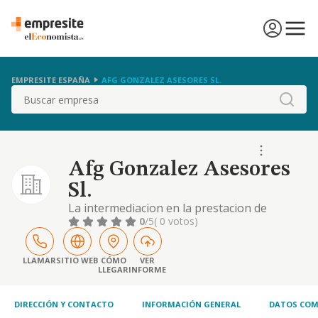
EMPRESITE ESPAÑA
AFG GONZALEZ ASESORES SL.
Buscar
Afg Gonzalez Asesores
Sl.
La intermediacion en la prestacion de
servicios de asesoria y gestion fiscal,
0
/5
( 0 votos)
economico-financiera, contable, tributaria,
administrativa y de cualquier otra indole a
toda clase de personas, tanto fisicas como
LLAMAR
SITIO WEB
CÓMO
VER
LLEGAR
INFORME
juridicas y la realizacion de estudios por
cuenta propia o ajena,
DIRECCIÓN Y CONTACTO
INFORMACIÓN GENERAL
DATOS COM