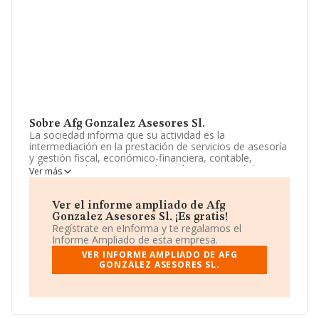
Sobre Afg Gonzalez Asesores Sl.
La sociedad informa que su actividad es la
intermediación en la prestación de servicios de asesoría
y gestión fiscal, económico-financiera, contable,
tributaria, administrativa y de cualquier otra indole a
Ver más
toda clase de personas, tanto fisicas como juridicas y la
realización de estudios por cuenta propia o ajena,. La
empresa aparece inscrita en el Registro Mercantil como
Ver el informe ampliado de Afg
Sociedad Limitada. Clasifica su actividad CNAE como
Gonzalez Asesores Sl. ¡Es gratis!
'Actividades de contabilidad, teneduría de libros,
Regístrate en eInforma y te regalamos el
auditoría y asesoría fiscal', código 6920. La compañía
Informe Ampliado de esta empresa.
no tiene actividad en mercados exteriores.
VER INFORME AMPLIADO DE AFG
GONZALEZ ASESORES SL.
Para más información es posible contactar a través del
teléfono 911374410.
La empresa
Afg Gonzalez Asesores S.L
, NIF
B87252953, tiene su domicilio social establecido en