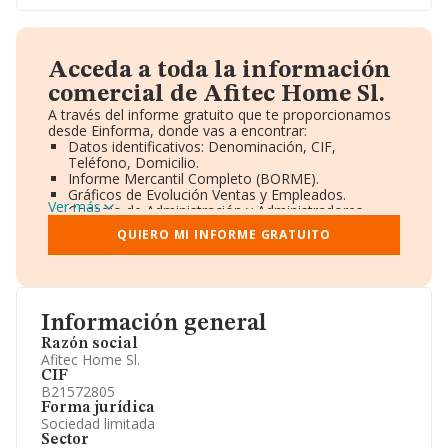
Acceda a toda la información
comercial de Afitec Home Sl.
A través del informe gratuito que te proporcionamos
desde Einforma, donde vas a encontrar:
Datos identificativos: Denominación, CIF,
Teléfono, Domicilio.
Informe Mercantil Completo (BORME).
Gráficos de Evolución Ventas y Empleados.
Ver más
Consejo de Administración y Administradores.
Directivos y Ejecutivos.
QUIERO MI INFORME GRATUITO
Accionistas.
Participaciones y Vinculaciones en otras empresas.
Artículos de prensa publicados sobre la empresa.
Información oficial y registral complementaria.
Información general
Razón social
Afitec Home Sl.
CIF
B21572805
Forma jurídica
Sociedad limitada
Sector