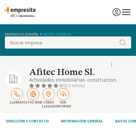
EMPRESITE ESPAÑA
AFITEC HOME SL.
Buscar
Afitec Home Sl.
Actividades inmobiliarias. construccion.
actividades de construcción especializada.
0
/5
( 0 votos)
agentes de la propiedad inmobiliara
LLAMAR
SITIO WEB
CÓMO
VER
LLEGAR
INFORME
DIRECCIÓN Y CONTACTO
INFORMACIÓN GENERAL
DATOS COM