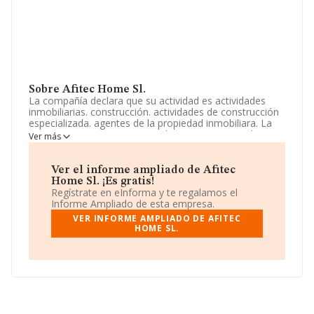
Sobre Afitec Home Sl.
La compañía declara que su actividad es actividades
inmobiliarias. construcción. actividades de construcción
especializada. agentes de la propiedad inmobiliara. La
empresa aparece inscrita en el Registro Mercantil como
Ver más
Sociedad Limitada. La actividad de referencia CNAE
corresponde a '%cnae%', cuyo Código es 6811. La
compañía no tiene actividad en mercados exteriores.
Ver el informe ampliado de Afitec
Home Sl. ¡Es gratis!
Para saber más puedes acceder a su página web en
Regístrate en eInforma y te regalamos el
este enlace
www.lamafia.es
.
Informe Ampliado de esta empresa.
VER INFORME AMPLIADO DE AFITEC
La sociedad
Afitec Home S.L
, NIF B21572805, tiene su
HOME SL.
domicilio social establecido en Calle Alonso Barba núm.
14, (21004), en el municipio de Huelva, Andalucía.
Con los datos a disposición de INFORMA sobre 67.991
empresas pertenecientes al sector, la facturación en el
ámbito nacional alcanza los 7.139 millones de euros y la
media entre todas las compañías es de 105 mil euros
de ventas. En relación con la información de la provincia