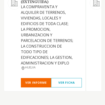
(EXTINGUIDA)
S
LA COMPRAVENTA Y
L
ALQUILER DE TERRENOS,
e
VIVIENDAS, LOCALES Y
e
EDIFICIOS DE TODA CLASE;
c
LA PROMOCION,
p
URBANIZACION Y
p
PARCELACION DE TERRENOS;
i
LA CONSTRUCCION DE
o
TODO TIPO DE
t
EDIFICACIONES; LA GESTION,
e
ADMINISTRACION Y EXPLO
d
HUELVA
i
VER INFORME
VER FICHA