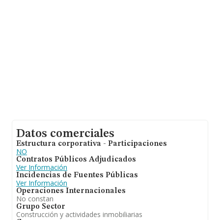
de Huelva, en la base de datos de INFORMA aparecen
364 empresas, cuyas ventas han obtenido los 11
millones de euros. Para aportar ulterior información de
interés en el ámbito sectorial, la antigüedad alcanza los
13 años desde la constitución. La media de empleados
de las empresas es de 1.
Datos comerciales
Estructura corporativa - Participaciones
NO
Contratos Públicos Adjudicados
Ver Información
Incidencias de Fuentes Públicas
Ver Información
Operaciones Internacionales
No constan
Grupo Sector
Construcción y actividades inmobiliarias