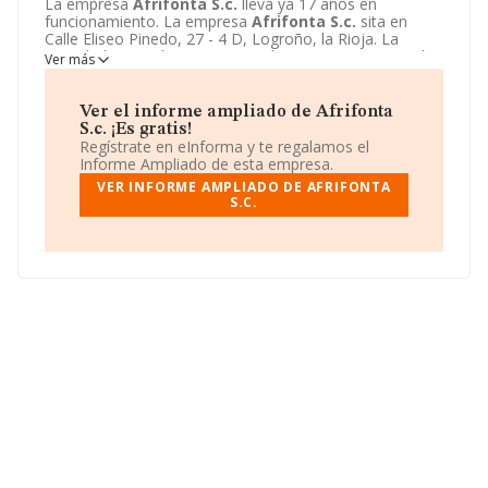
La empresa
Afrifonta S.c.
lleva ya 17 años en
funcionamiento. La empresa
Afrifonta S.c.
sita en
Calle Eliseo Pinedo, 27 - 4 D, Logroño, la Rioja. La
actividad CNAE de esta compañía es 4322 - Fontanería,
Ver más
instalación de sistemas de calefacción y aire
acondicionado. La emprea
Afrifonta S.c.
se registra
como Sociedad civil.
Ver el informe ampliado de Afrifonta
S.c. ¡Es gratis!
Regístrate en eInforma y te regalamos el
Informe Ampliado de esta empresa.
VER INFORME AMPLIADO DE AFRIFONTA
S.C.