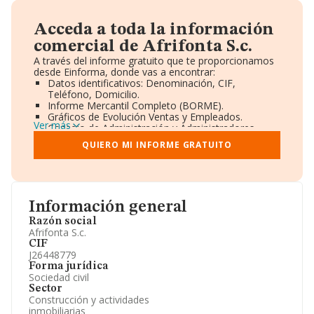
Acceda a toda la información
comercial de Afrifonta S.c.
A través del informe gratuito que te proporcionamos
desde Einforma, donde vas a encontrar:
Datos identificativos: Denominación, CIF,
Teléfono, Domicilio.
Informe Mercantil Completo (BORME).
Gráficos de Evolución Ventas y Empleados.
Ver más
Consejo de Administración y Administradores.
Directivos y Ejecutivos.
QUIERO MI INFORME GRATUITO
Accionistas.
Participaciones y Vinculaciones en otras empresas.
Artículos de prensa publicados sobre la empresa.
Información oficial y registral complementaria.
Información general
Razón social
Afrifonta S.c.
CIF
J26448779
Forma jurídica
Sociedad civil
Sector
Construcción y actividades
inmobiliarias