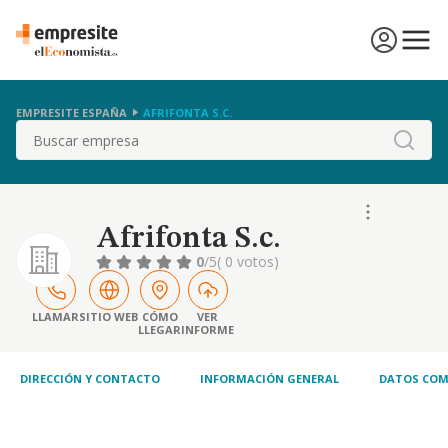
EMPRESITE ESPAÑA
AFRIFONTA S.C.
Buscar
Afrifonta S.c.
0
/5
( 0 votos)
LLAMAR
SITIO WEB
CÓMO
VER
LLEGAR
INFORME
DIRECCIÓN Y CONTACTO
INFORMACIÓN GENERAL
DATOS COM