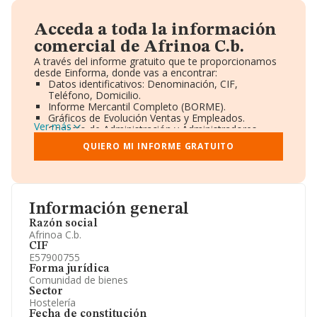
Acceda a toda la información
comercial de Afrinoa C.b.
A través del informe gratuito que te proporcionamos
desde Einforma, donde vas a encontrar:
Datos identificativos: Denominación, CIF,
Teléfono, Domicilio.
Informe Mercantil Completo (BORME).
Gráficos de Evolución Ventas y Empleados.
Ver más
Consejo de Administración y Administradores.
Directivos y Ejecutivos.
QUIERO MI INFORME GRATUITO
Accionistas.
Participaciones y Vinculaciones en otras empresas.
Artículos de prensa publicados sobre la empresa.
Información oficial y registral complementaria.
Información general
Razón social
Afrinoa C.b.
CIF
E57900755
Forma jurídica
Comunidad de bienes
Sector
Hostelería
Fecha de constitución