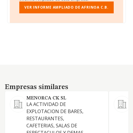
VER INFORME AMPLIADO DE AFRINOA C.B.
Empresas similares
Empresas similares
MENORCA CK SL
J
LA ACTIVIDAD DE
P
EXPLOTACION DE BARES,
E
RESTAURANTES,
E
CAFETERIAS, SALAS DE
p
ESPECTACULOS Y DEMAS
b