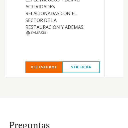
ACTIVIDADES
i
RELACIONADAS CON EL
E
SECTOR DE LA
a
RESTAURACION Y ADEMAS.
2
BALEARES
4
d
p
VER INFORME
VER FICHA
Preguntas