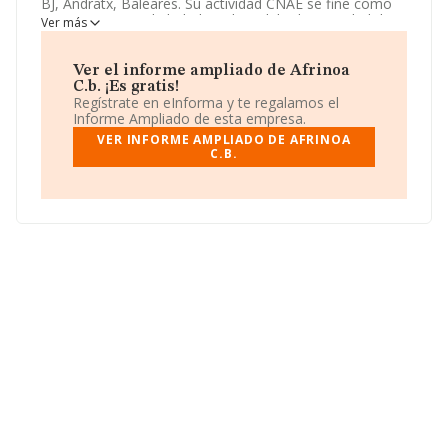
BJ, Andratx, Baleares. Su actividad CNAE se fine como
5630 - Servicios de bebidas. El modelo de sociedad de
Ver más
Afrinoa C.b.
es Comunidad de bienes.
Ver el informe ampliado de Afrinoa
C.b. ¡Es gratis!
Regístrate en eInforma y te regalamos el
Informe Ampliado de esta empresa.
VER INFORME AMPLIADO DE AFRINOA
C.B.