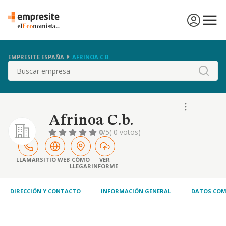
EMPRESITE ESPAÑA
AFRINOA C.B.
Buscar
Afrinoa C.b.
0
/5
( 0 votos)
LLAMAR
SITIO WEB
CÓMO
VER
LLEGAR
INFORME
DIRECCIÓN Y CONTACTO
INFORMACIÓN GENERAL
DATOS COM