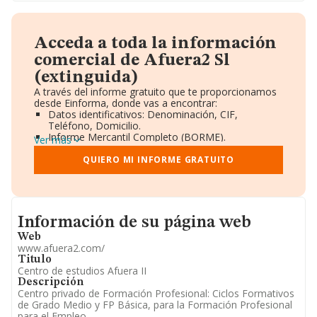
Acceda a toda la información
comercial de Afuera2 Sl
(extinguida)
A través del informe gratuito que te proporcionamos
desde Einforma, donde vas a encontrar:
Datos identificativos: Denominación, CIF,
Teléfono, Domicilio.
Informe Mercantil Completo (BORME).
Ver más
Gráficos de Evolución Ventas y Empleados.
Consejo de Administración y Administradores.
QUIERO MI INFORME GRATUITO
Directivos y Ejecutivos.
Accionistas.
Participaciones y Vinculaciones en otras empresas.
Artículos de prensa publicados sobre la empresa.
Informacion de su página web
Información oficial y registral complementaria.
Información de su página web
Web
www.afuera2.com/
Titulo
Centro de estudios Afuera II
Descripción
Centro privado de Formación Profesional: Ciclos Formativos
de Grado Medio y FP Básica, para la Formación Profesional
para el Empleo