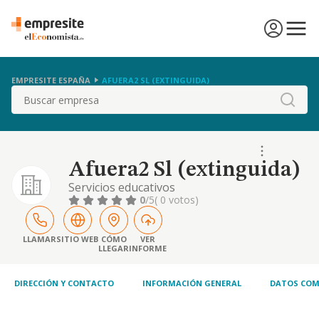
EMPRESITE ESPAÑA
AFUERA2 SL (EXTINGUIDA)
Buscar
Afuera2 Sl (extinguida)
Servicios educativos
0
/5
( 0 votos)
LLAMAR
SITIO WEB
CÓMO
VER
LLEGAR
INFORME
DIRECCIÓN Y CONTACTO
INFORMACIÓN GENERAL
DATOS COM