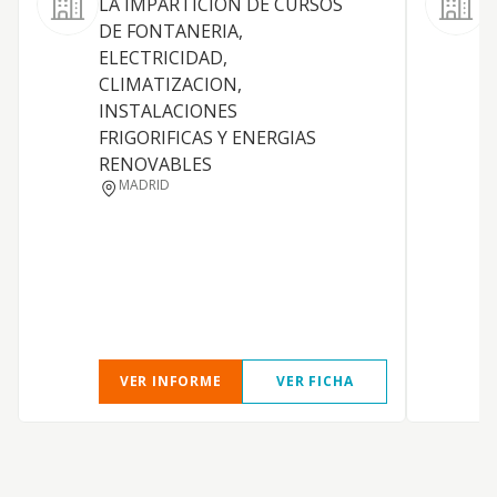
LA IMPARTICION DE CURSOS
L
DE FONTANERIA,
f
ELECTRICIDAD,
p
CLIMATIZACION,
p
INSTALACIONES
s
FRIGORIFICAS Y ENERGIAS
e
RENOVABLES
i
MADRID
g
C
m
p
a
a
VER INFORME
VER FICHA