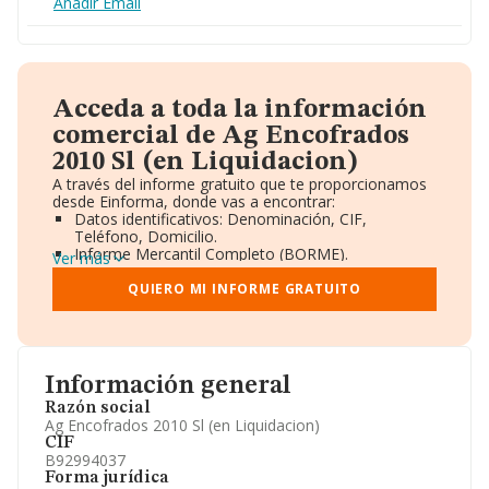
Añadir Email
Acceda a toda la información
comercial de Ag Encofrados
2010 Sl (en Liquidacion)
A través del informe gratuito que te proporcionamos
desde Einforma, donde vas a encontrar:
Datos identificativos: Denominación, CIF,
Teléfono, Domicilio.
Informe Mercantil Completo (BORME).
Ver más
Gráficos de Evolución Ventas y Empleados.
Consejo de Administración y Administradores.
QUIERO MI INFORME GRATUITO
Directivos y Ejecutivos.
Accionistas.
Participaciones y Vinculaciones en otras empresas.
Artículos de prensa publicados sobre la empresa.
Información oficial y registral complementaria.
Información general
Razón social
Ag Encofrados 2010 Sl (en Liquidacion)
CIF
B92994037
Forma jurídica