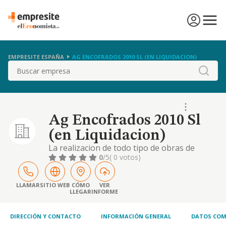
EMPRESITE ESPAÑA
AG ENCOFRADOS 2010 SL (EN LIQUIDACION)
Buscar
Ag Encofrados 2010 Sl
(en Liquidacion)
La realizacion de todo tipo de obras de
construccion, reparacion, conservacion y
0
/5
( 0 votos)
mantenimiento de instalaciones e inmuebles
de cualquier indole, asi como obras civiles. -
la adquisicion de cualquier clase de finca,
LLAMAR
SITIO WEB
CÓMO
VER
LLEGAR
INFORME
pudien
DIRECCIÓN Y CONTACTO
INFORMACIÓN GENERAL
DATOS COM