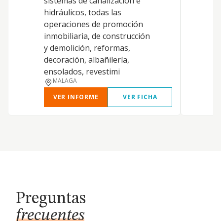
sistemas de canalización e
hidráulicos, todas las
E
operaciones de promoción
inmobiliaria, de construcción
y demolición, reformas,
F
decoración, albañilería,
ensolados, revestimi
MALAGA
VER INFORME
VER FICHA
Preguntas
frecuentes