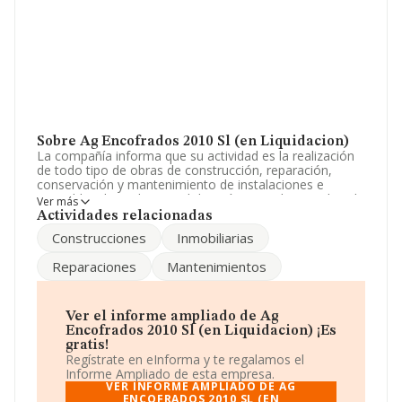
Sobre Ag Encofrados 2010 Sl (en Liquidacion)
La compañía informa que su actividad es la realización
de todo tipo de obras de construcción, reparación,
conservación y mantenimiento de instalaciones e
inmuebles de cualquier indole, así como obras civiles. -la
Ver más
adquisición de cualquier clase de finca, pudien. La
Actividades relacionadas
sociedad está inscrita en el Registro Mercantil como
Construcciones
Inmobiliarias
Sociedad Limitada. Clasifica su actividad CNAE como
'%cnae%', código 4101. La compañía no tiene actividad
Reparaciones
Mantenimientos
en mercados exteriores.
Teniendo en cuenta la información disponible en
INFORMA, ha dispuesto de un número de empleados
Ver el informe ampliado de Ag
por encima de la media de sector.
Encofrados 2010 Sl (en Liquidacion) ¡Es
gratis!
La sociedad
Ag Encofrados 2010 S.L (en
Regístrate en eInforma y te regalamos el
Liquidacion)
, con CIF B92994037, se encuentra en
Informe Ampliado de esta empresa.
Calle Alcalde Martin Gil núm. 19, (29010), Málaga,
VER INFORME AMPLIADO DE AG
Andalucía.
ENCOFRADOS 2010 SL (EN