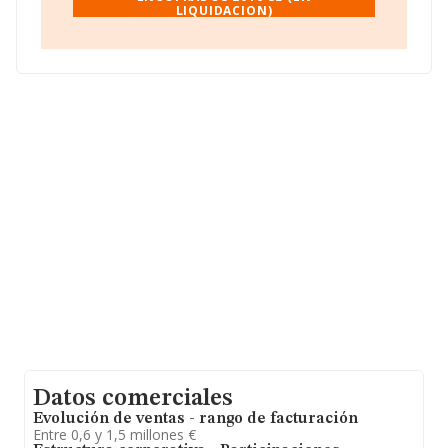
LIQUIDACION)
Con los datos a disposición de INFORMA sobre 188.948
empresas pertenecientes al sector, la facturación en el
ámbito nacional alcanza los 36.783 millones de euros y
se estima que el promedio de la facturación entre todas
las empresas es de 194 mil euros. En cuanto a la
información relativa a la provincia de Málaga, en la base
de datos INFORMA constan 9419 empresas, cuyas
ventas han obtenido los 1.808 millones de euros.
Finalmente, para completar los datos de sector, en
2010, los empleados de media son 2. La antigüedad
alcanza los 17 años desde la constitución.
Datos comerciales
Evolución de ventas - rango de facturación
Entre 0,6 y 1,5 millones €