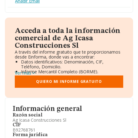
Añadir Email
Acceda a toda la información
comercial de Ag Icasa
Construcciones Sl
A través del informe gratuito que te proporcionamos
desde Einforma, donde vas a encontrar:
Datos identificativos: Denominación, CIF,
Teléfono, Domicilio.
Informe Mercantil Completo (BORME).
Ver más
Gráficos de Evolución Ventas y Empleados.
Consejo de Administración y Administradores.
QUIERO MI INFORME GRATUITO
Directivos y Ejecutivos.
Accionistas.
Participaciones y Vinculaciones en otras empresas.
Artículos de prensa publicados sobre la empresa.
Información oficial y registral complementaria.
Información general
Razón social
Ag Icasa Construcciones Sl
CIF
B92768761
Forma jurídica