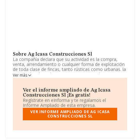
Sobre Ag Icasa Construcciones Sl
La compañía declara que su actividad es la compra,
venta, arrendamiento o cualquier forma de explotación
de toda clase de fincas, tanto rústicas como urbanas. la
intermediación en la compra, venta, arrendamiento o
Ver más
cualquier otra forma de explotación de terreno. La
sociedad está inscrita en el Registro Mercantil como
Sociedad Limitada. Su actividad CNAE es '%cnae%' con
Ver el informe ampliado de Ag Icasa
código 6811. No realiza actividad de importación y/o
Construcciones Sl ¡Es gratis!
exportación.
Regístrate en eInforma y te regalamos el
Informe Ampliado de esta empresa.
Según la Recomendación 2003/361/CE de la Comisión,
VER INFORME AMPLIADO DE AG ICASA
de 6 de mayo de 2003, sobre la definición de
CONSTRUCCIONES SL
microempresas, pequeñas y medianas empresas, la
compañía entra en la categoría de microempresas.
Acerca del rendimiento de la compañía en 2012, ha
tenido un descenso en ventas del 60%. Ha tenido el
mismo número de profesionales y según las cifras