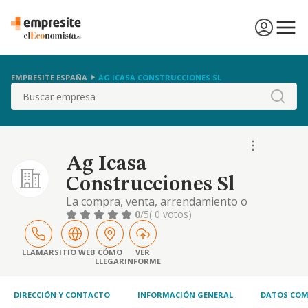
EMPRESITE ESPAÑA
AG ICASA CONSTRUCCIONES SL
Buscar
Ag Icasa
Construcciones Sl
La compra, venta, arrendamiento o
cualquier forma de explotacion de toda clase
0
/5
( 0 votos)
de fincas, tanto rusticas como urbanas. la
intermediacion en la compra, venta,
arrendamiento o cualquier otra forma de
LLAMAR
SITIO WEB
CÓMO
VER
LLEGAR
INFORME
explotacion de terreno
DIRECCIÓN Y CONTACTO
INFORMACIÓN GENERAL
DATOS COM