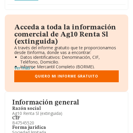
Acceda a toda la información
comercial de Ag10 Renta Sl
(extinguida)
A través del informe gratuito que te proporcionamos
desde Einforma, donde vas a encontrar:
Datos identificativos: Denominación, CIF,
Teléfono, Domicilio.
Informe Mercantil Completo (BORME).
Ver más
Gráficos de Evolución Ventas y Empleados.
Consejo de Administración y Administradores.
QUIERO MI INFORME GRATUITO
Directivos y Ejecutivos.
Accionistas.
Participaciones y Vinculaciones en otras empresas.
Artículos de prensa publicados sobre la empresa.
Información oficial y registral complementaria.
Información general
Razón social
Ag10 Renta Sl (extinguida)
CIF
B47545520
Forma jurídica
Sociedad limitada