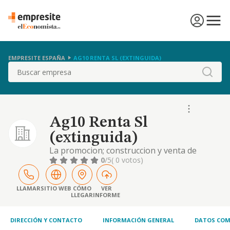
EMPRESITE ESPAÑA
AG10 RENTA SL (EXTINGUIDA)
Buscar
Ag10 Renta Sl
(extinguida)
La promocion; construccion y venta de
viviendas, en todas las categorias y
0
/5
( 0 votos)
modalidades, locales comerciales y toda clase
de construcciones; la realizacion de
operaciones previas y complementarias
LLAMAR
SITIO WEB
CÓMO
VER
LLEGAR
INFORME
para el logro de tal obj
DIRECCIÓN Y CONTACTO
INFORMACIÓN GENERAL
DATOS COM