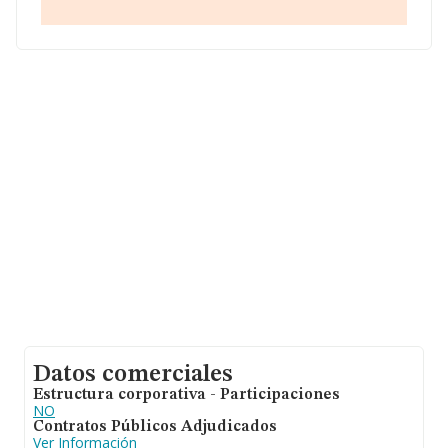
y el promedio de la facturación de ventas entre todas
las compañías asciende a los 128 mil euros. En cuanto a
la información relativa a la provincia de Valladolid, en la
base de datos INFORMA constan 1239 empresas, cuyas
ventas han obtenido los 72 millones de euros. Para
aportar ulterior información de interés en el ámbito
sectorial, la antigüedad alcanza los 20 años desde la
constitución. La media de empleados es de 1.
Datos comerciales
Estructura corporativa - Participaciones
NO
Contratos Públicos Adjudicados
Ver Información