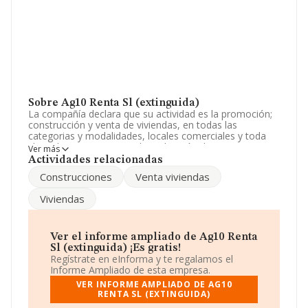
Sobre Ag10 Renta Sl (extinguida)
La compañía declara que su actividad es la promoción;
construcción y venta de viviendas, en todas las
categorias y modalidades, locales comerciales y toda
clase de construcciones; la realización de operaciones
Ver más
previas y complementarias para el logro de tal obj. La
Actividades relacionadas
sociedad está inscrita en el Registro Mercantil como
Construcciones
Venta viviendas
Sociedad Limitada. Su CNAE corresponde a 6812 con
código '%cnae%'. La empresa no tiene actividad en
Viviendas
mercados exteriores.
La sociedad española
Ag10 Renta S.L (extinguida)
,
NIF B47545520, tiene su domicilio social establecido en
Ver el informe ampliado de Ag10 Renta
Calle Zanfona núm. 12, (47012), en el municipio de
Sl (extinguida) ¡Es gratis!
Valladolid, Castilla-león.
Regístrate en eInforma y te regalamos el
Informe Ampliado de esta empresa.
En relación con el sector y disponiendo de los datos de
VER INFORME AMPLIADO DE AG10
hasta 231.218 empresas, en el ámbito nacional la
RENTA SL (EXTINGUIDA)
facturación alcanza la cifra de 29.817 millones de euros