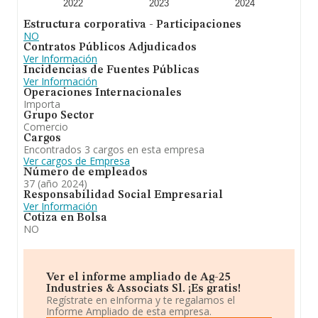
2023. Se ha posicionado más abajo en el ranking
2022
2023
2024
nacional (de todas las empresas presentes en el
Estructura corporativa - Participaciones
territorio) frente al 2023.
NO
Contratos Públicos Adjudicados
Ver Información
Incidencias de Fuentes Públicas
Ver Información
Operaciones Internacionales
Importa
Grupo Sector
Comercio
Cargos
Encontrados 3 cargos en esta empresa
Ver cargos de Empresa
Número de empleados
37 (año 2024)
Responsabilidad Social Empresarial
Ver Información
Cotiza en Bolsa
NO
Ver el informe ampliado de Ag-25
Industries & Associats Sl. ¡Es gratis!
Regístrate en eInforma y te regalamos el
Informe Ampliado de esta empresa.