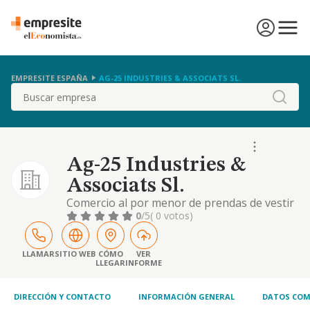
EMPRESITE ESPAÑA
AG-25 INDUSTRIES & ASSOCIATS SL.
Buscar
Ag-25 Industries &
Associats Sl.
Comercio al por menor de prendas de vestir
de señora.
0
/5
( 0 votos)
LLAMAR
SITIO WEB
CÓMO
VER
LLEGAR
INFORME
DIRECCIÓN Y CONTACTO
INFORMACIÓN GENERAL
DATOS COM