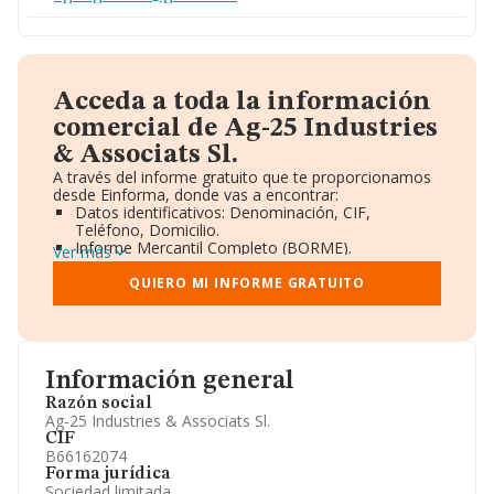
Acceda a toda la información
comercial de Ag-25 Industries
& Associats Sl.
A través del informe gratuito que te proporcionamos
desde Einforma, donde vas a encontrar:
Datos identificativos: Denominación, CIF,
Teléfono, Domicilio.
Informe Mercantil Completo (BORME).
Ver más
Gráficos de Evolución Ventas y Empleados.
Consejo de Administración y Administradores.
QUIERO MI INFORME GRATUITO
Directivos y Ejecutivos.
Accionistas.
Participaciones y Vinculaciones en otras empresas.
Artículos de prensa publicados sobre la empresa.
Información oficial y registral complementaria.
Información general
Razón social
Ag-25 Industries & Associats Sl.
CIF
B66162074
Forma jurídica
Sociedad limitada