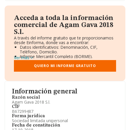
Acceda a toda la información
comercial de Agam Gava 2018
S.l.
A través del informe gratuito que te proporcionamos
desde Einforma, donde vas a encontrar:
Datos identificativos: Denominación, CIF,
Teléfono, Domicilio.
Informe Mercantil Completo (BORME).
Ver más
Gráficos de Evolución Ventas y Empleados.
Consejo de Administración y Administradores.
QUIERO MI INFORME GRATUITO
Directivos y Ejecutivos.
Accionistas.
Participaciones y Vinculaciones en otras empresas.
Artículos de prensa publicados sobre la empresa.
Información oficial y registral complementaria.
Información general
Razón social
Agam Gava 2018 S.l.
CIF
B67299487
Forma jurídica
Sociedad limitada unipersonal
Fecha de constitución
17-10-2018