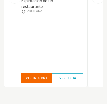
Explotacion de un
R
restaurante.
c
BARCELONA
VER INFORME
VER FICHA