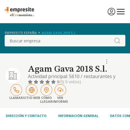
EMPRESITE ESPAÑA
AGAM GAVA 2018 S.L.
Buscar
Agam Gava 2018 S.l.
Actividad principal: 5610 / restaurantes y
puestos de comidas
0
/5
( 0 votos)
LLAMAR
SITIO WEB
CÓMO
VER
LLEGAR
INFORME
DIRECCIÓN Y CONTACTO
INFORMACIÓN GENERAL
DATOS COM