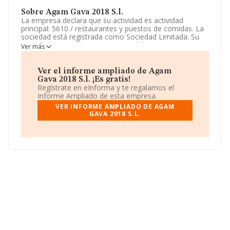
Sobre Agam Gava 2018 S.l.
La empresa declara que su actividad es actividad
principal: 5610 / restaurantes y puestos de comidas. La
sociedad está registrada como Sociedad Limitada. Su
actividad CNAE es '%cnae%' con código 5611. La
Ver más
empresa no tiene actividad en mercados exteriores.
La empresa
Agam Gava 2018 S.L
, con número de
Ver el informe ampliado de Agam
identificación fiscal B67299487, se encuentra en
Gava 2018 S.l. ¡Es gratis!
Carretera Santa Creu De Calafell núm. 69 Esc Lc Pta 1,
Regístrate en eInforma y te regalamos el
(08850), en el municipio de Gava, provincia de
Informe Ampliado de esta empresa.
Barcelona, Cataluña.
VER INFORME AMPLIADO DE AGAM
GAVA 2018 S.L.
Con los datos a disposición de INFORMA sobre 142.938
empresas pertenecientes al sector, la facturación en el
ámbito nacional alcanza los 31.947 millones de euros y
el promedio de la facturación de ventas entre todas las
compañías asciende a los 223 mil euros. Para aportar
ulterior información de interés en el ámbito sectorial,
los empleados de media son 3; la media de antigüedad
desde la constitución es de 12 años.