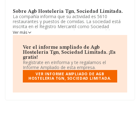
Sobre Agb Hosteleria Tgn, Sociedad Limitada.
La compañía informa que su actividad es 5610
restaurantes y puestos de comidas. La sociedad está
inscrita en el Registro Mercantil como Sociedad
Limitada. Su CNAE corresponde a 5611 con código
Ver más
'%cnae%'. La sociedad no tiene actividad en mercados
exteriores.
Ver el informe ampliado de Agb
La sociedad
Agb Hosteleria Tgn, Sociedad
Hosteleria Tgn, Sociedad Limitada. ¡Es
Limitada
, NIF B10978823, se encuentra en Carretera
gratis!
T-11 núm. 7, (43006), en el municipio de Tarragona,
Regístrate en eInforma y te regalamos el
Cataluña.
Informe Ampliado de esta empresa.
VER INFORME AMPLIADO DE AGB
Con los datos a disposición de INFORMA sobre 142.938
HOSTELERIA TGN, SOCIEDAD LIMITADA.
empresas pertenecientes al sector, en el ámbito
nacional la facturación alcanza la cifra de 31.947
millones de euros y el promedio de la facturación de
ventas entre todas las compañías asciende a los 223 mil
euros. Respecto a la información de la provincia
(hablamos de Tarragona), en la base de datos de
INFORMA aparecen 2892 empresas, con ventas de
hasta 447 millones de euros. Como información
adicional de interés, la media de empleados es de 3. La
antigüedad alcanza los 12 años desde la constitución.