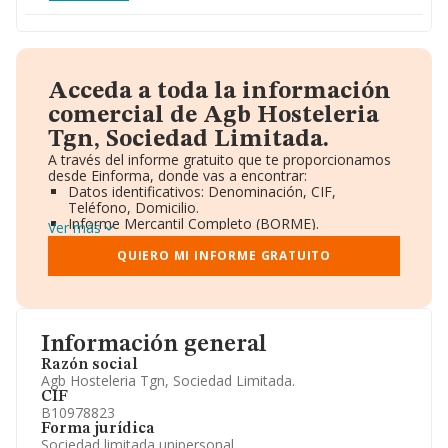
Acceda a toda la información
comercial de Agb Hosteleria
Tgn, Sociedad Limitada.
A través del informe gratuito que te proporcionamos
desde Einforma, donde vas a encontrar:
Datos identificativos: Denominación, CIF,
Teléfono, Domicilio.
Informe Mercantil Completo (BORME).
Ver más
Gráficos de Evolución Ventas y Empleados.
Consejo de Administración y Administradores.
QUIERO MI INFORME GRATUITO
Directivos y Ejecutivos.
Accionistas.
Participaciones y Vinculaciones en otras empresas.
Artículos de prensa publicados sobre la empresa.
Información oficial y registral complementaria.
Información general
Razón social
Agb Hosteleria Tgn, Sociedad Limitada.
CIF
B10978823
Forma jurídica
Sociedad limitada unipersonal