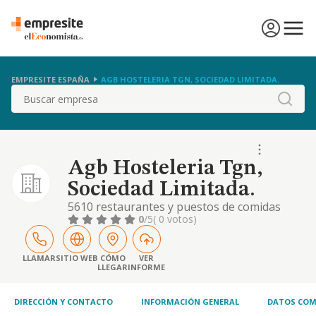
EMPRESITE ESPAÑA
AGB HOSTELERIA TGN, SOCIEDAD LIMITADA.
Buscar
Agb Hosteleria Tgn,
Sociedad Limitada.
5610 restaurantes y puestos de comidas
0
/5
( 0 votos)
LLAMAR
SITIO WEB
CÓMO
VER
LLEGAR
INFORME
DIRECCIÓN Y CONTACTO
INFORMACIÓN GENERAL
DATOS COM