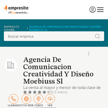
EMPRESITE
AGENCIA DE COMUNICACION CREATIVIDAD Y DISEÑO
ESPAÑA
MOEBIUSS SL
Buscar
Agencia De
Comunicacion
Creatividad Y Diseño
Moebiuss Sl
La venta al mayor y menor de toda clase de
equipos informaticos.
0
/5
( 0 votos)
LLAMAR
SITIO WEB
CÓMO
VER