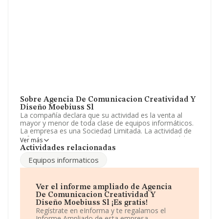
Sobre Agencia De Comunicacion Creatividad Y
Diseño Moebiuss Sl
La compañía declara que su actividad es la venta al
mayor y menor de toda clase de equipos informáticos.
La empresa es una Sociedad Limitada. La actividad de
referencia CNAE corresponde a '%cnae%', cuyo Código
Ver más
es 4650. La sociedad no tiene actividad en mercados
Actividades relacionadas
exteriores.
Equipos informaticos
La empresa española
Agencia de Comunicación
Creatividad y Diseño Moebiuss S.L
, B85245488, está
situada en Calle Caleruega núm. 18, (28033), en el
Ver el informe ampliado de Agencia
municipio de Madrid, Madrid.
De Comunicacion Creatividad Y
Diseño Moebiuss Sl ¡Es gratis!
Con los datos a disposición de INFORMA sobre 15.491
Regístrate en eInforma y te regalamos el
empresas pertenecientes al sector, en el ámbito
Informe Ampliado de esta empresa.