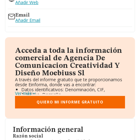
Añadir Web
Email
Añadir Email
Acceda a toda la información
comercial de Agencia De
Comunicacion Creatividad Y
Diseño Moebiuss Sl
A través del informe gratuito que te proporcionamos
desde Einforma, donde vas a encontrar:
Datos identificativos: Denominación, CIF,
Ver más
Teléfono, Domicilio.
Informe Mercantil Completo (BORME).
QUIERO MI INFORME GRATUITO
Gráficos de Evolución Ventas y Empleados.
Consejo de Administración y Administradores.
Directivos y Ejecutivos.
Accionistas.
Participaciones y Vinculaciones en otras empresas.
Información general
Artículos de prensa publicados sobre la empresa.
Información oficial y registral complementaria.
Razón social