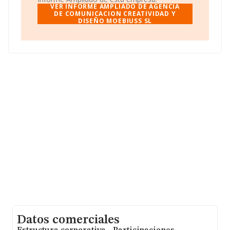
nacional la facturación alcanza la cifra de 28.352
VER INFORME AMPLIADO DE AGENCIA
millones de euros y la media de facturación de ventas
DE COMUNICACION CREATIVIDAD Y
DISEÑO MOEBIUSS SL
entre todas las compañías alcanza los 1 millón de
euros. En relación con la información de la provincia de
Madrid, en la base de datos de INFORMA aparecen
4696 empresas, cuyas ventas han obtenido los 13.494
millones de euros. Por último, con el fin de ampliar la
información relativa al ámbito de la empresa, la media
de antigüedad desde la constitución es de 16 años. Los
empleados de media son 4.
Datos comerciales