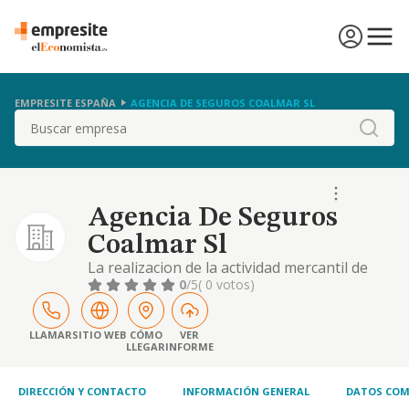
EMPRESITE ESPAÑA
AGENCIA DE SEGUROS COALMAR SL
Buscar
Agencia De Seguros
Coalmar Sl
La realizacion de la actividad mercantil de
promocion, mediacion y asesoramiento de la
0
/5
( 0 votos)
formalizacion de contratos de seguros en
regimen de agente, con expresion de
sometimiento a la legislacion especifica de
LLAMAR
SITIO WEB
CÓMO
VER
LLEGAR
INFORME
mediacion de
DIRECCIÓN Y CONTACTO
INFORMACIÓN GENERAL
DATOS COM