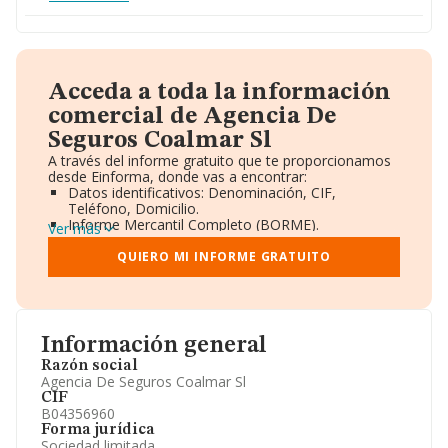
Acceda a toda la información
comercial de Agencia De
Seguros Coalmar Sl
A través del informe gratuito que te proporcionamos
desde Einforma, donde vas a encontrar:
Datos identificativos: Denominación, CIF,
Teléfono, Domicilio.
Informe Mercantil Completo (BORME).
Ver más
Gráficos de Evolución Ventas y Empleados.
Consejo de Administración y Administradores.
QUIERO MI INFORME GRATUITO
Directivos y Ejecutivos.
Accionistas.
Participaciones y Vinculaciones en otras empresas.
Artículos de prensa publicados sobre la empresa.
Información oficial y registral complementaria.
Información general
Razón social
Agencia De Seguros Coalmar Sl
CIF
B04356960
Forma jurídica
Sociedad limitada