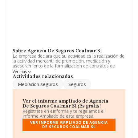
Sobre Agencia De Seguros Coalmar Sl
La empresa declara que su actividad es la realización de
la actividad mercantil de promoción, mediación y
asesoramiento de la formalizacion de contratos de
seguros en regimen de agente, con expresion de
Ver más
sometimiento a la legislación específica de mediación
Actividades relacionadas
de. La sociedad está registrada como Sociedad
Mediacion seguros
Seguros
Limitada. Su CNAE corresponde a 6614 con código
'%cnae%'. La compañía no tiene actividad en mercados
exteriores.
Ver el informe ampliado de Agencia
En el último año el número de empleados ha
De Seguros Coalmar Sl ¡Es gratis!
permanecido igual y teniendo en cuenta la información
Regístrate en eInforma y te regalamos el
a disposición de INFORMA, ha contado con un número
Informe Ampliado de esta empresa.
de empleados inferior a la media de sector.
VER INFORME AMPLIADO DE AGENCIA
DE SEGUROS COALMAR SL
La sociedad española
Agencia de Seguros Coalmar
S.L
, CIF B04356960, tiene domicilio fiscal en Avenida