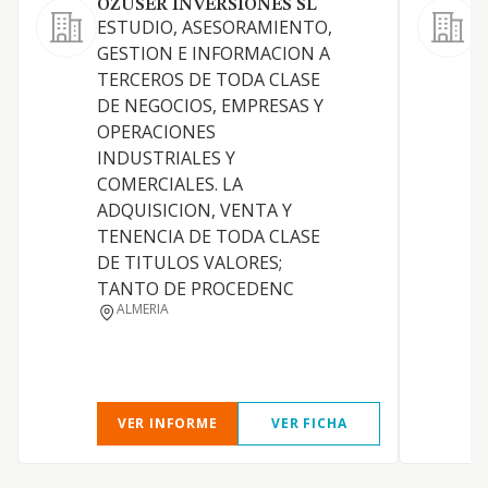
OZUSER INVERSIONES SL
ESTUDIO, ASESORAMIENTO,
L
GESTION E INFORMACION A
d
TERCEROS DE TODA CLASE
v
DE NEGOCIOS, EMPRESAS Y
p
OPERACIONES
f
INDUSTRIALES Y
l
COMERCIALES. LA
c
ADQUISICION, VENTA Y
a
TENENCIA DE TODA CLASE
c
DE TITULOS VALORES;
p
TANTO DE PROCEDENC
o
ALMERIA
c
VER INFORME
VER FICHA