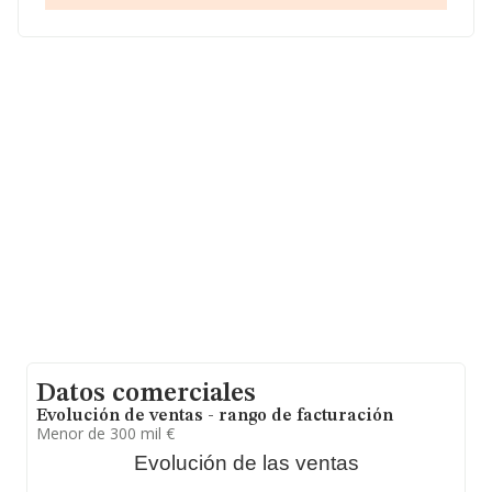
Roquetas De Mar núm. 114, (04740), Roquetas De Mar,
en Almería, Andalucía.
En relación con el sector y disponiendo de los datos de
hasta 12.075 empresas, la facturación en el ámbito
nacional alcanza los 3.339 millones de euros y se estima
que el promedio de la facturación entre todas las
empresas es de 276 mil euros. Por último, con el fin de
ampliar la información relativa al ámbito de la empresa,
la media de antigüedad desde la constitución es de 12
años. La media de empleados es de 1.
Datos comerciales
Evolución de ventas - rango de facturación
Menor de 300 mil €
Evolución de las ventas