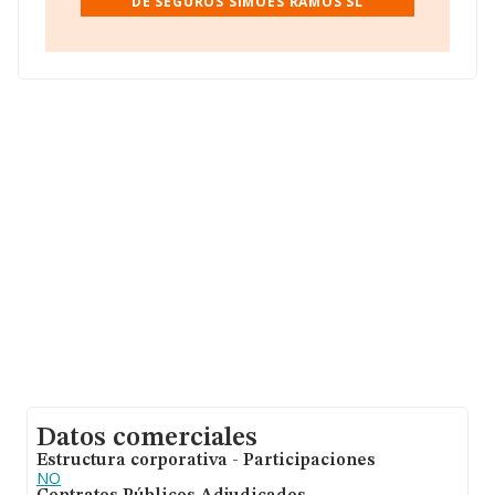
DE SEGUROS SIMOES RAMOS SL
La compañía
Agencia de Seguros Simoes Ramos
S.L
, con CIF B38386132, se encuentra en Calle José
María De Villa núm. 2 Bj, (38005), en el municipio de
Santa Cruz De Tenerife, Islas Canarias.
En relación con el sector y disponiendo de los datos de
hasta 17.872 empresas, la facturación en el ámbito
nacional alcanza los 5.569 millones de euros y se estima
que el promedio de la facturación entre todas las
empresas es de 311 mil euros. Teniendo en cuenta la
información sobre Santa Cruz De Tenerife, en la base
de datos de INFORMA aparecen 336 empresas, con
ventas en el año 2024 de 24 millones de euros. Por
último, con el fin de ampliar la información relativa al
ámbito de la empresa, la antigüedad alcanza los 17
años desde la constitución. La media de empleados es
de 3.
Datos comerciales
Estructura corporativa - Participaciones
NO