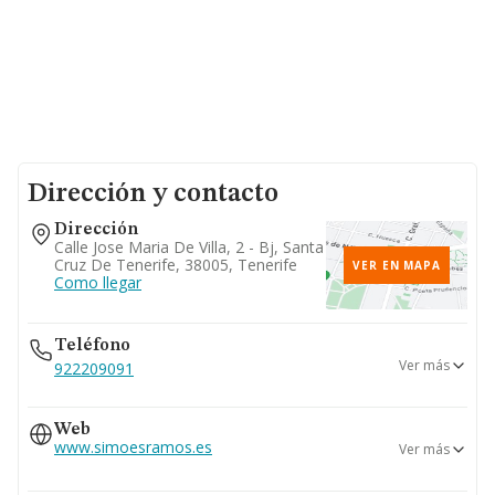
Dirección y contacto
Dirección
Calle Jose Maria De Villa, 2 - Bj, Santa
Cruz De Tenerife, 38005, Tenerife
VER EN MAPA
Como llegar
Teléfono
Ver más
922209091
822172297
Web
922210268
www.simoesramos.es
Ver más
www.simoesramos.com