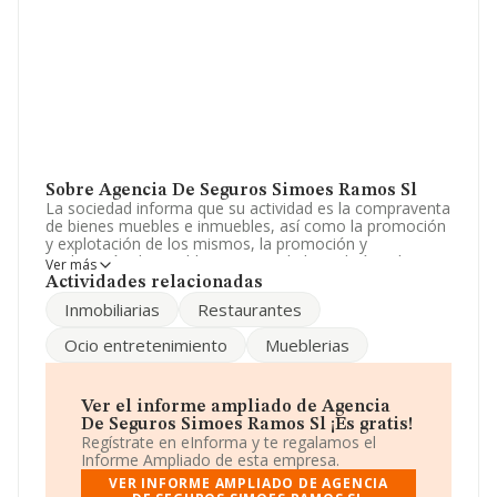
Sobre Agencia De Seguros Simoes Ramos Sl
La sociedad informa que su actividad es la compraventa
de bienes muebles e inmuebles, así como la promoción
y explotación de los mismos, la promoción y
explotación de establecimientos de hostelería, tales
Ver más
como bares, cafeterías, restaurantes y similares. La
Actividades relacionadas
sociedad está inscrita en el Registro Mercantil como
Inmobiliarias
Restaurantes
Sociedad Limitada. Tiene CNAE: 6622 - 'Actividades de
agentes y corredores de seguros'. La empresa no tiene
Ocio entretenimiento
Mueblerias
actividad en mercados exteriores.
La plantilla se ha mantenido igual y atendiendo a los
datos disponibles en INFORMA, el número de
Ver el informe ampliado de Agencia
empleados de la compañía ha estado por debajo de la
De Seguros Simoes Ramos Sl ¡Es gratis!
media de sector.
Regístrate en eInforma y te regalamos el
Informe Ampliado de esta empresa.
Su correo es
a.simoes@simoesramos.es
. Su página web
VER INFORME AMPLIADO DE AGENCIA
es
www.simoesramos.es
.