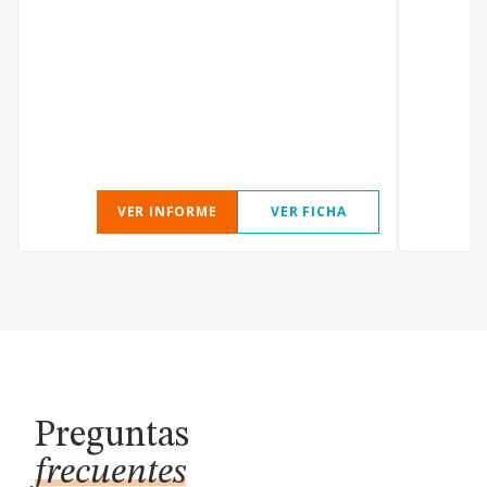
s
e
s
p
p
VER INFORME
VER FICHA
Preguntas
frecuentes