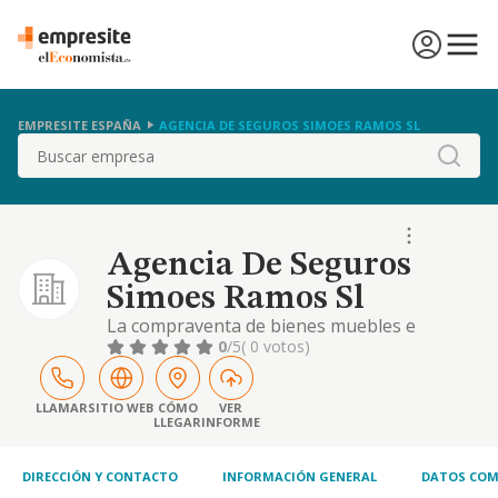
EMPRESITE ESPAÑA
AGENCIA DE SEGUROS SIMOES RAMOS SL
Buscar
Agencia De Seguros
Simoes Ramos Sl
La compraventa de bienes muebles e
inmuebles, asi como la promocion y
0
/5
( 0 votos)
explotacion de los mismos, la promocion y
explotacion de establecimientos de
hosteleria, tales como bares, cafeterias,
LLAMAR
SITIO WEB
CÓMO
VER
LLEGAR
INFORME
restaurantes y similares.
DIRECCIÓN Y CONTACTO
INFORMACIÓN GENERAL
DATOS COM