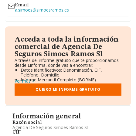
Email
a.simoes@simoesramos.es
Acceda a toda la información
comercial de Agencia De
Seguros Simoes Ramos Sl
A través del informe gratuito que te proporcionamos
desde Einforma, donde vas a encontrar:
Datos identificativos: Denominación, CIF,
Teléfono, Domicilio.
Informe Mercantil Completo (BORME).
Ver más
Gráficos de Evolución Ventas y Empleados.
Consejo de Administración y Administradores.
QUIERO MI INFORME GRATUITO
Directivos y Ejecutivos.
Accionistas.
Participaciones y Vinculaciones en otras empresas.
Artículos de prensa publicados sobre la empresa.
Información oficial y registral complementaria.
Información general
Razón social
Agencia De Seguros Simoes Ramos Sl
CIF