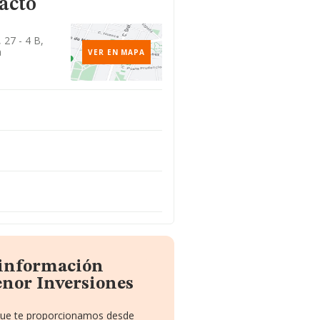
acto
 27 - 4 B,
a
VER EN MAPA
 información
enor Inversiones
 que te proporcionamos desde