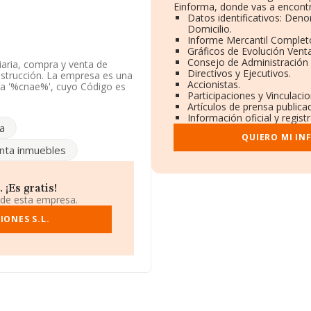
Einforma, donde vas a encontr
Datos identificativos: Deno
Domicilio.
Informe Mercantil Comple
Gráficos de Evolución Vent
Consejo de Administración 
iaria, compra y venta de
Directivos y Ejecutivos.
nstrucción. La empresa es una
Accionistas.
 a '%cnae%', cuyo Código es
Participaciones y Vinculaci
Artículos de prensa public
Información oficial y regis
2546134.
a
QUIERO MI IN
en Calle Del Mar (velez-
nta inmuebles
provincia de Málaga,
218 compañías, a nivel
¡Es gratis!
media de facturación de
 de esta empresa.
ecto a la información de la
constan 17407 empresas, con
IONES S.L.
ión de interés en el ámbito
0 años. La media de empleados