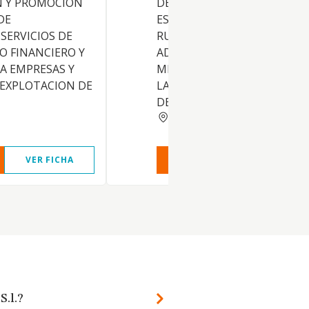
 Y PROMOCION
DE TODA CLASE DE OBRAS,
DE
ESPECIALMENTE VIVIENDAS
 SERVICIOS DE
RURALES Y AQUELLAS
 FINANCIERO Y
ADAPTADAS PARA
A EMPRESAS Y
MINUSVALIDOS Y PERSONAS
 EXPLOTACION DE
LA TERCERA EDAD. EL COME
DE TODA
MALAGA
VER FICHA
VER INFORME
VER FIC
S.l.?