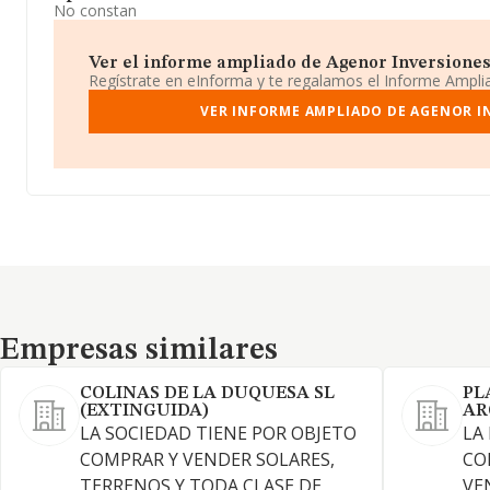
No constan
Ver el informe ampliado de Agenor Inversiones S.
Regístrate en eInforma y te regalamos el Informe Ampl
VER INFORME AMPLIADO DE AGENOR IN
Empresas similares
Empresas similares
COLINAS DE LA DUQUESA SL
PL
(EXTINGUIDA)
AR
LA SOCIEDAD TIENE POR OBJETO
LA
COMPRAR Y VENDER SOLARES,
CO
TERRENOS Y TODA CLASE DE
VE