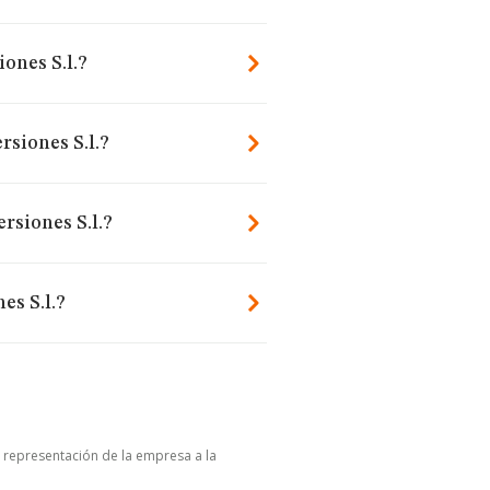
ones S.l.?
rsiones S.l.?
rsiones S.l.?
es S.l.?
u representación de la empresa a la