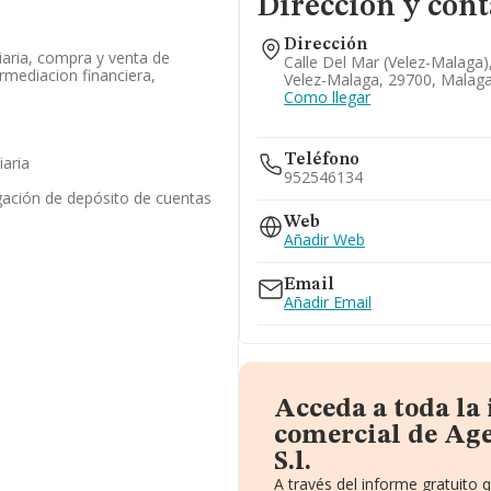
Dirección y cont
Dirección
iaria, compra y venta de
Calle Del Mar (velez-Malaga),
ermediacion financiera,
Velez-Malaga, 29700, Malag
n
Como llegar
Teléfono
iaria
952546134
gación de depósito de cuentas
Web
Añadir Web
Email
Añadir Email
Acceda a toda la
comercial de Ag
S.l.
A través del informe gratuito