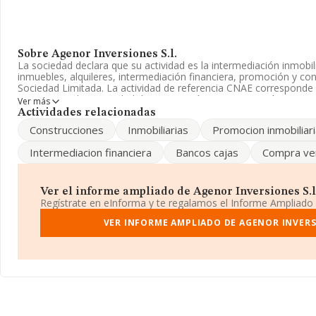
Sobre Agenor Inversiones S.l.
La sociedad declara que su actividad es la intermediación inmobil
inmuebles, alquileres, intermediación financiera, promoción y co
Sociedad Limitada. La actividad de referencia CNAE corresponde
6812. No realiza actividad de importación y/o exportación.
Ver más
Actividades relacionadas
Para comunicarse con sus oficinas, el número de teléfono es 95
Construcciones
Inmobiliarias
Promocion inmobiliari
La empresa
Agenor Inversiones S.L
, B92766948, se encuentra 
Intermediacion financiera
Bancos cajas
Compra ve
malaga) núm. 27 4 B, (29700), en el municipio de Velez-malaga, 
Andalucía.
En base a la información de la que dispone INFORMA sobre 231.
Ver el informe ampliado de Agenor Inversiones S.l. 
nacional la facturación asciende a 29.817 millones de euros y la 
Regístrate en eInforma y te regalamos el Informe Ampliado
ventas entre todas las compañías alcanza los 128 mil euros. Resp
provincia (hablamos de Málaga), en la base de datos INFORMA 
VER INFORME AMPLIADO DE AGENOR INVERS
ventas de 1.345 millones de euros. Para aportar ulterior informac
sectorial, la media de antigüedad desde la constitución es de 2
es de 1.