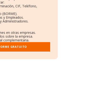
ar:
minación, CIF, Teléfono,
to (BORME).
as y Empleados.
y Administradores.
ones en otras empresas.
ados sobre la empresa.
tral complementaria.
FORME GRATUITO