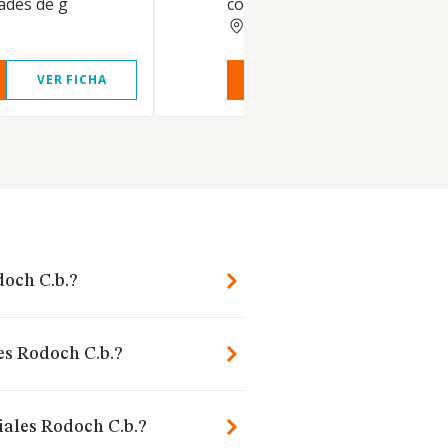
dades de g
como la p
ALBACETE
VER FICHA
VER INFORME
VER FIC
doch C.b.?
es Rodoch C.b.?
iales Rodoch C.b.?