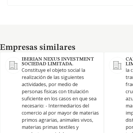
Empresas similares
Empresas similares
IBERIAN NEXUS INVESTMENT
CA
SOCIEDAD LIMITADA.
LI
Constituye el objeto social la
la 
realización de las siguientes
tra
actividades, por medio de
fra
personas fisicas con titulación
cru
suficiente en los casos en que sea
azu
necesario: - Intermediarios del
man
comercio al por mayor de materias
imp
primos agrarias, animales vivos,
dis
materias primas textiles y
por