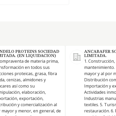
NDELO PROTEINS SOCIEDAD
ANCABAFER S
MITADA. (EN LIQUIDACION)
LIMITADA.
compraventa de materia prima,
1. Construcción,
nsformación en todos sus
mantenimiento. 
cciones proteicas, grasa, fibra
mayor y al por 
da, cenizas, almidones y
Distribución com
cares así como su
Importación y ex
ipulación, elaboración,
Actividades inmob
ortación, exportación,
Industrias manu
tribución y comercialización al
textiles. 5. Turi
 mayor y menor, en general, de
restauración. 6.