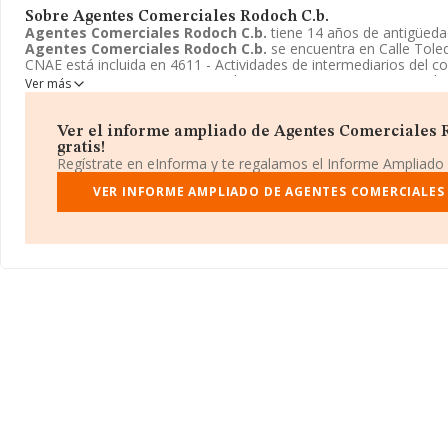
Sobre Agentes Comerciales Rodoch C.b.
Agentes Comerciales Rodoch C.b.
tiene 14 años de antigüed
Agentes Comerciales Rodoch C.b.
se encuentra en Calle Toledo
CNAE está incluida en 4611 - Actividades de intermediarios del c
materias primas agrarias, animales vivos, materias primas textil
Ver más
semielaborados.
Agentes Comerciales Rodoch C.b.
está regi
de bienes.
Ver el informe ampliado de Agentes Comerciales R
gratis!
Regístrate en eInforma y te regalamos el Informe Ampliado
VER INFORME AMPLIADO DE AGENTES COMERCIALES