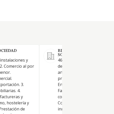
OCIEDAD
BIO WORLD ORGANIC
SOCIEDAD LIMITADA.
 instalaciones y
4611 Intermediación de come
2. Comercio al por
de materias primas agrarias,
menor.
animales vivos, materias prim
ercial.
productos semielaborados. -
portación. 3.
Ensayos y análisis técnicos. -
iliarias. 4.
Fabricación de fertilizantes y
factureras y
compuestos nitrogenados. -
smo, hostelería y
Compraventa e intermediació
 Prestación de
inmuebles rústicos yurbanos,