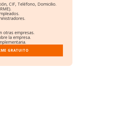
ión, CIF, Teléfono, Domicilio.
ORME).
Empleados.
inistradores.
en otras empresas.
obre la empresa.
omplementaria.
RME GRATUITO