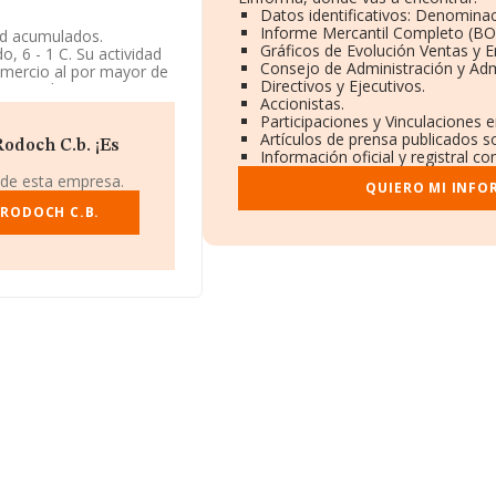
Datos identificativos: Denominac
Informe Mercantil Completo (B
ad acumulados.
Gráficos de Evolución Ventas y 
, 6 - 1 C. Su actividad
Consejo de Administración y Adm
omercio al por mayor de
Directivos y Ejecutivos.
es y productos
Accionistas.
strada como Comunidad
Participaciones y Vinculaciones 
Artículos de prensa publicados s
odoch C.b. ¡Es
Información oficial y registral c
 de esta empresa.
QUIERO MI INFO
 RODOCH C.B.