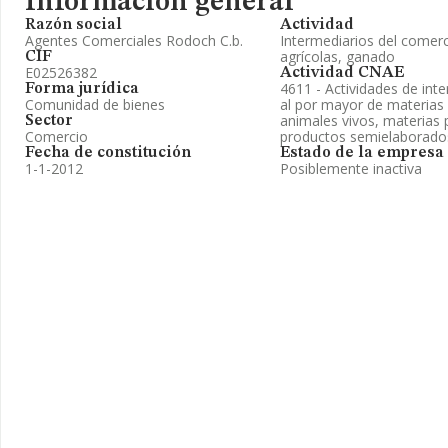
Información general
Razón social
Actividad
Agentes Comerciales Rodoch C.b.
Intermediarios del comer
agrícolas, ganado
CIF
E02526382
Actividad CNAE
4611 - Actividades de int
Forma jurídica
Comunidad de bienes
al por mayor de materias 
animales vivos, materias p
Sector
Comercio
productos semielaborado
Fecha de constitución
Estado de la empresa
1-1-2012
Posiblemente inactiva