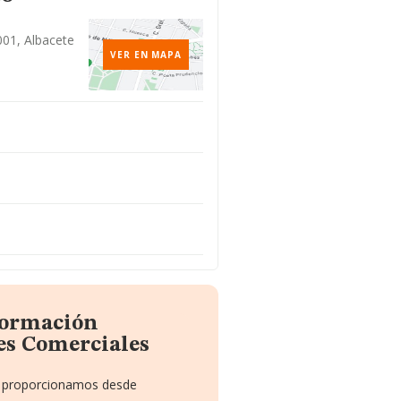
001, Albacete
VER EN MAPA
formación
es Comerciales
te proporcionamos desde