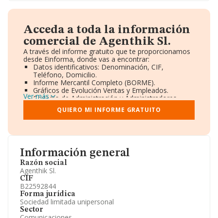
Acceda a toda la información
comercial de Agenthik Sl.
A través del informe gratuito que te proporcionamos
desde Einforma, donde vas a encontrar:
Datos identificativos: Denominación, CIF,
Teléfono, Domicilio.
Informe Mercantil Completo (BORME).
Gráficos de Evolución Ventas y Empleados.
Ver más
Consejo de Administración y Administradores.
Directivos y Ejecutivos.
QUIERO MI INFORME GRATUITO
Accionistas.
Participaciones y Vinculaciones en otras empresas.
Artículos de prensa publicados sobre la empresa.
Información oficial y registral complementaria.
Información general
Razón social
Agenthik Sl.
CIF
B22592844
Forma jurídica
Sociedad limitada unipersonal
Sector
Comunicaciones