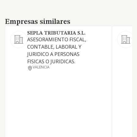
Empresas similares
Empresas similares
SEPLA TRIBUTARIA S.L.
ASESORAMIENTO FISCAL,
CONTABLE, LABORAL Y
T
JURIDICO A PERSONAS
S
FISICAS O JURIDICAS.
VALENCIA
R
A
C
T
S