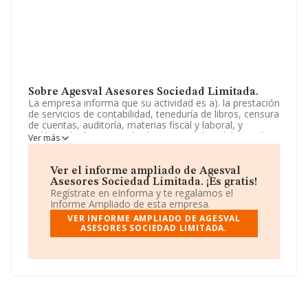
Sobre Agesval Asesores Sociedad Limitada.
La empresa informa que su actividad es a). la prestación
de servicios de contabilidad, teneduría de libros, censura
de cuentas, auditoría, materias fiscal y laboral, y
jurídicos. b). la prestación de servicios de colaboración
Ver más
con entidades de crédito y compañías de seguro en la
captación de clientes. c). la asesoría inmobiliaria en la.
La sociedad está registrada como Sociedad Limitada.
Ver el informe ampliado de Agesval
Su CNAE corresponde a 6920 con código 'Actividades
Asesores Sociedad Limitada. ¡Es gratis!
de contabilidad, teneduría de libros, auditoría y asesoría
Regístrate en eInforma y te regalamos el
fiscal'. La compañía no tiene actividad en mercados
Informe Ampliado de esta empresa.
exteriores.
VER INFORME AMPLIADO DE AGESVAL
ASESORES SOCIEDAD LIMITADA.
La sociedad española
Agesval Asesores Sociedad
Limitada
, con CIF B40556540, está situada en Calle
José Carsi núm. 51 Bj Iz, (46100), Burjassot, en Valencia,
Comunidad Valenciana.
En relación con el sector y disponiendo de los datos de
hasta 56.819 empresas, la facturación en el ámbito