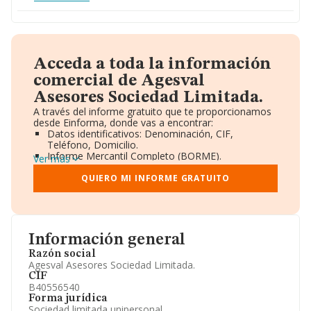
Acceda a toda la información
comercial de Agesval
Asesores Sociedad Limitada.
A través del informe gratuito que te proporcionamos
desde Einforma, donde vas a encontrar:
Datos identificativos: Denominación, CIF,
Teléfono, Domicilio.
Informe Mercantil Completo (BORME).
Ver más
Gráficos de Evolución Ventas y Empleados.
Consejo de Administración y Administradores.
QUIERO MI INFORME GRATUITO
Directivos y Ejecutivos.
Accionistas.
Participaciones y Vinculaciones en otras empresas.
Artículos de prensa publicados sobre la empresa.
Información oficial y registral complementaria.
Información general
Razón social
Agesval Asesores Sociedad Limitada.
CIF
B40556540
Forma jurídica
Sociedad limitada unipersonal