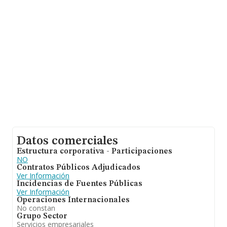
nacional alcanza los 14.430 millones de euros y el
promedio de la facturación de ventas entre todas las
compañías asciende a los 253 mil euros. Respecto a la
información de la provincia (hablamos de Valencia), en
la base de datos de INFORMA aparecen 3488
empresas, con ventas de hasta 461 millones de euros.
Como información adicional de interés, la antigüedad
desde la constitución es de 19 años. Los empleados de
media son 3.
Datos comerciales
Estructura corporativa - Participaciones
NO
Contratos Públicos Adjudicados
Ver Información
Incidencias de Fuentes Públicas
Ver Información
Operaciones Internacionales
No constan
Grupo Sector
Servicios empresariales