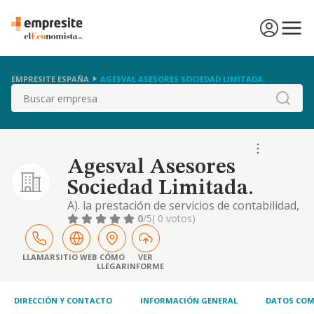
EMPRESITE ESPAÑA
AGESVAL ASESORES SOCIEDAD LIMITADA.
Buscar
Agesval Asesores
Sociedad Limitada.
A). la prestación de servicios de contabilidad,
teneduría de libros, censura de cuentas,
0
/5
( 0 votos)
auditoria, materias fiscal y laboral, y
jurídicos. b). la prestación de servicios de
colaboración con entidades de crédito y
LLAMAR
SITIO WEB
CÓMO
VER
LLEGAR
INFORME
compañías de seguro en la captación de
clientes. c). la asesoría inmobiliaria en la
DIRECCIÓN Y CONTACTO
INFORMACIÓN GENERAL
DATOS COM