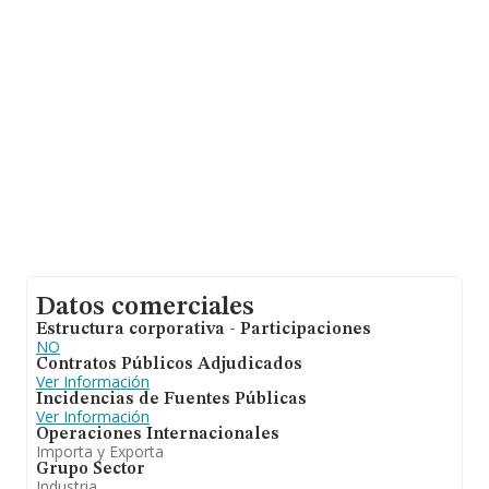
alcanza los 7 millones de euros. Respecto a la
información de la provincia (hablamos de Madrid), en la
base de datos de INFORMA aparecen 51 empresas,
cuyas ventas han obtenido los 137 millones de euros.
Como información adicional de interés, los empleados
de media son 28; la media de antigüedad desde la
constitución es de 24 años.
Datos comerciales
Estructura corporativa - Participaciones
NO
Contratos Públicos Adjudicados
Ver Información
Incidencias de Fuentes Públicas
Ver Información
Operaciones Internacionales
Importa y Exporta
Grupo Sector
Industria