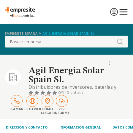
EMPRESITE ESPAÑA
AGIL ENERGIA SOLAR SPAIN SL.
Buscar
Agil Energia Solar
Spain Sl.
Distribuidores de inversores, baterías y
cargadores de vehículos eléctricos.
0
/5
( 0 votos)
LLAMAR
SITIO WEB
CÓMO
VER
LLEGAR
INFORME
DIRECCIÓN Y CONTACTO
INFORMACIÓN GENERAL
DATOS COM