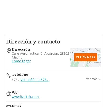
Dirección y contacto
Dirección
Calle Aeronautica, 6, Alcorcon, 28923,
Madrid
VER EN MAPA
Como llegar
Teléfono
Ver más
673...
Ver teléfono 673...
610...
Web
Ver teléfono 610...
www.livoltek.com
Email