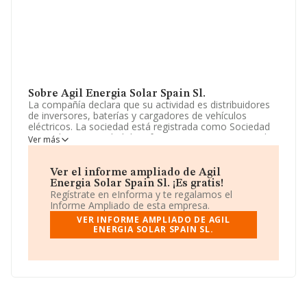
Sobre Agil Energia Solar Spain Sl.
La compañía declara que su actividad es distribuidores
de inversores, baterías y cargadores de vehículos
eléctricos. La sociedad está registrada como Sociedad
Limitada. La actividad de referencia CNAE corresponde
Ver más
a 'Fabricación de aparatos de distribución y control
eléctrico', cuyo Código es 2712. La sociedad es
importadora y exportadora.
Ver el informe ampliado de Agil
Energia Solar Spain Sl. ¡Es gratis!
El correo electrónico es
sales.spain@livoltek.com
.
Regístrate en eInforma y te regalamos el
Puedes visitar su sitio web:
www.livoltek.com
.
Informe Ampliado de esta empresa.
VER INFORME AMPLIADO DE AGIL
La compañía
Agil Energia Solar Spain S.L
, CIF
ENERGIA SOLAR SPAIN SL.
B56278591, tiene su domicilio social establecido en
Calle Aeronautica núm. 6, (28923), Alcorcón, Madrid.
En base a la información de la que dispone INFORMA
sobre 301 compañías, la facturación en el ámbito
nacional alcanza los 2.216 millones de euros y la media
de facturación de ventas entre todas las compañías