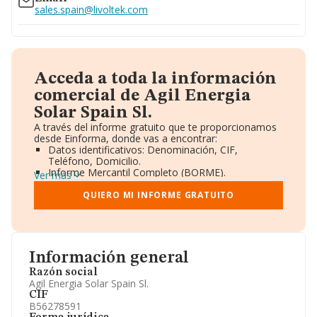
sales.spain@livoltek.com
Acceda a toda la información
comercial de Agil Energia
Solar Spain Sl.
A través del informe gratuito que te proporcionamos
desde Einforma, donde vas a encontrar:
Datos identificativos: Denominación, CIF,
Teléfono, Domicilio.
Informe Mercantil Completo (BORME).
Ver más
Gráficos de Evolución Ventas y Empleados.
Consejo de Administración y Administradores.
QUIERO MI INFORME GRATUITO
Directivos y Ejecutivos.
Accionistas.
Participaciones y Vinculaciones en otras empresas.
Artículos de prensa publicados sobre la empresa.
Información oficial y registral complementaria.
Información general
Razón social
Agil Energia Solar Spain Sl.
CIF
B56278591