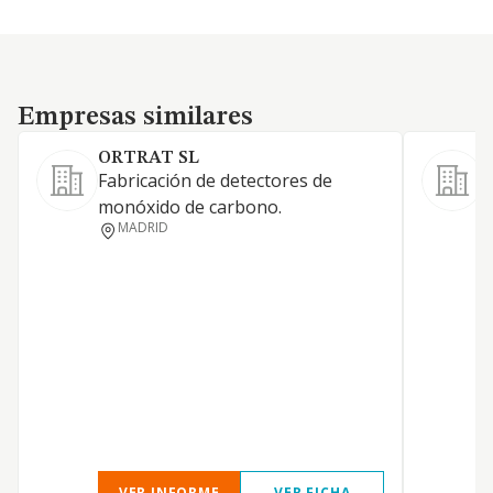
Empresas similares
Empresas similares
ORTRAT SL
Fabricación de detectores de
M
monóxido de carbono.
c
MADRID
VER INFORME
VER FICHA