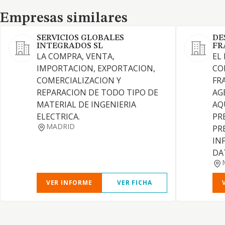
Empresas similares
Empresas similares
SERVICIOS GLOBALES
DE
INTEGRADOS SL
FR
LA COMPRA, VENTA,
EL
IMPORTACION, EXPORTACION,
CO
COMERCIALIZACION Y
FR
REPARACION DE TODO TIPO DE
AGE
MATERIAL DE INGENIERIA
AQ
ELECTRICA.
PR
MADRID
PR
IN
DA
VER INFORME
VER FICHA