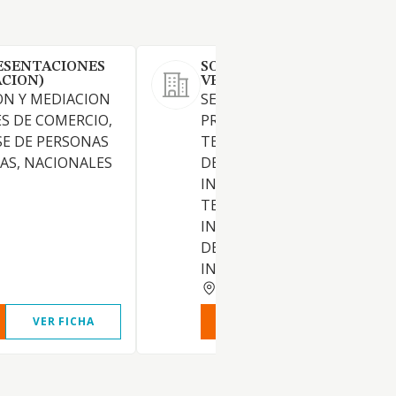
ESENTACIONES
SOREL INVESTMENTS &
ACION)
VENTURES SL
ON Y MEDIACION
SERVICIOS DE TELEMATICA Y
S DE COMERCIO,
PROMOCION DE NUEVAS
E DE PERSONAS
TECNOLOGIAS EN LOS SECT
ICAS, NACIONALES
DE CONSULTORIA DE NEGOC
INFORMATICA, TELEMATICA,
TELECOMUNICACIONES E
INTERNET, ASIMISMO PODR
DEDICARSE A LA DIFUSION,
INVERSIONES, ESTUDIOS,
MADRID
VER FICHA
VER INFORME
VER FIC