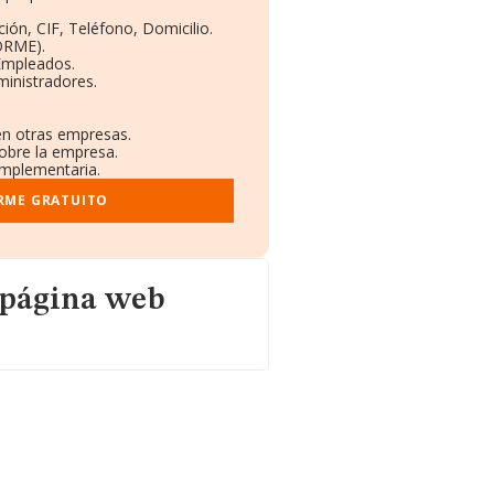
ión, CIF, Teléfono, Domicilio.
ORME).
 Empleados.
ministradores.
 en otras empresas.
sobre la empresa.
complementaria.
RME GRATUITO
 página web