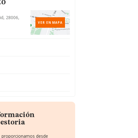
to
id, 28006,
VER EN MAPA
nformación
estoria
 te proporcionamos desde