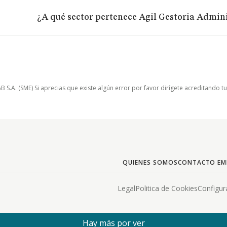
¿A qué sector pertenece Agil Gestoria Admini
.A. (SME) Si aprecias que existe algún error por favor dirígete acreditando t
QUIENES SOMOS
CONTACTO EM
Legal
Politica de Cookies
Configur
Hay más por ver