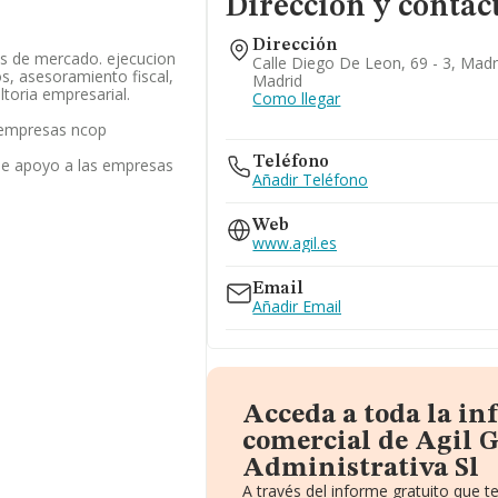
Dirección y contac
Dirección
os de mercado. ejecucion
Calle Diego De Leon, 69 - 3, Madr
os, asesoramiento fiscal,
Madrid
ltoria empresarial.
Como llegar
s empresas ncop
Teléfono
 de apoyo a las empresas
Añadir Teléfono
Web
www.agil.es
Email
Añadir Email
Acceda a toda la i
comercial de Agil G
Administrativa Sl
A través del informe gratuito que