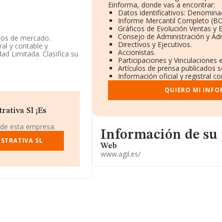
Einforma, donde vas a encontrar:
Datos identificativos: Denominac
Informe Mercantil Completo (B
Gráficos de Evolución Ventas y
Consejo de Administración y Ad
dios de mercado.
Directivos y Ejecutivos.
ral y contable y
Accionistas.
d Limitada. Clasifica su
Participaciones y Vinculaciones
.c.o.p.', código 8299.
Artículos de prensa publicados 
Información oficial y registral 
QUIERO MI INFO
605, está situada en
d, Madrid.
rativa Sl ¡Es
.737 empresas, la
 de esta empresa.
Informacion de su página web
euros y se calcula un
Información de su
ías. Respecto a la
STRATIVA SL
Web
e datos de INFORMA
www.agil.es/
lones de euros. Por
 la empresa, la antigüedad
e 4.