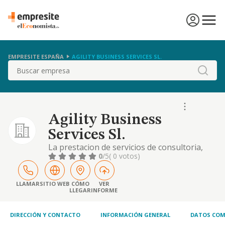
EMPRESITE ESPAÑA
AGILITY BUSINESS SERVICES SL.
Buscar
Agility Business
Services Sl.
La prestacion de servicios de consultoria,
0
/5
( 0 votos)
LLAMAR
SITIO WEB
CÓMO
VER
LLEGAR
INFORME
DIRECCIÓN Y CONTACTO
INFORMACIÓN GENERAL
DATOS COM