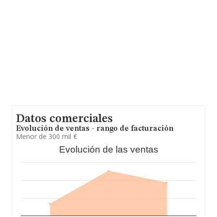
empresas pertenecientes al sector, en el ámbito
nacional la facturación alcanza la cifra de 15.713
millones de euros y en 2025 la media de facturación de
ventas entre todas las compañías alcanza los 215 mil
euros, siendo la facturación de la empresa en estudio
superior a este promedio. En cuanto a la información
relativa a la provincia de Madrid, en la base de datos de
INFORMA aparecen 24849 empresas, cuyas ventas en
2025 han alcanzado los 8.485 millones de euros.
Finalmente, para completar los datos de sector, en
2025, la antigüedad desde la constitución es de 13 años.
La media de empleados es de 2.
Datos comerciales
Evolución de ventas - rango de facturación
Menor de 300 mil €
Evolución de las ventas