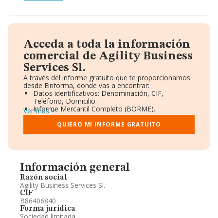
Acceda a toda la información
comercial de Agility Business
Services Sl.
A través del informe gratuito que te proporcionamos
desde Einforma, donde vas a encontrar:
Datos identificativos: Denominación, CIF,
Teléfono, Domicilio.
Informe Mercantil Completo (BORME).
Ver más
Gráficos de Evolución Ventas y Empleados.
Consejo de Administración y Administradores.
QUIERO MI INFORME GRATUITO
Directivos y Ejecutivos.
Accionistas.
Participaciones y Vinculaciones en otras empresas.
Artículos de prensa publicados sobre la empresa.
Información oficial y registral complementaria.
Información general
Razón social
Agility Business Services Sl.
CIF
B86406840
Forma jurídica
Sociedad limitada