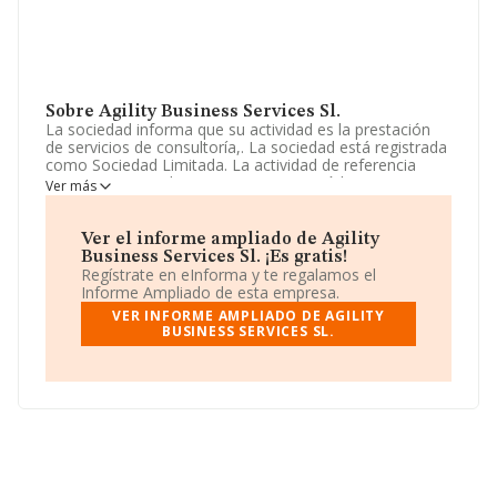
Sobre Agility Business Services Sl.
La sociedad informa que su actividad es la prestación
de servicios de consultoría,. La sociedad está registrada
como Sociedad Limitada. La actividad de referencia
CNAE corresponde a '%cnae%', cuyo Código es 7020.
Ver más
La sociedad no tiene actividad en mercados exteriores.
De acuerdo con la Recomendación 2003/361/CE de la
Ver el informe ampliado de Agility
Comisión, de 6 de mayo de 2003, sobre la definición de
Business Services Sl. ¡Es gratis!
microempresas, pequeñas y medianas empresas, la
Regístrate en eInforma y te regalamos el
compañía se encuadra como microempresa. El número
Informe Ampliado de esta empresa.
de empleados ha sido el mismo con respecto al 2024 y
VER INFORME AMPLIADO DE AGILITY
atendiendo a los datos disponibles en INFORMA, el
BUSINESS SERVICES SL.
número de empleados de la compañía ha estado por
debajo de la media de sector.
La empresa española
Agility Business Services S.L
,
con NIF B86406840, está situada en Paseo De La
Chopera núm. 206 Piso 1 C, (28100), Alcobendas,
Madrid.
Con los datos a disposición de INFORMA sobre 72.902